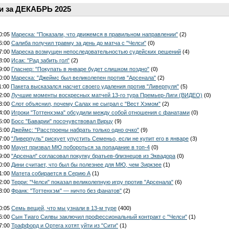
и за ДЕКАБРЬ 2025
00:05
Мареска: "Показали, что движемся в правильном направлении"
(2)
06:00
Салиба получил травму за день до матча с "Челси"
(0)
07:00
Мареска возмущен непоследовательностью судейских решений
(4)
08:00
Исак: "Рад забить гол"
(2)
09:00
Гласнер: "Покупать в январе будет слишком поздно"
(0)
10:00
Мареска: "Джеймс был великолепен против "Арсенала"
(2)
1:00
Пакета высказался насчет своего удаления против "Ливерпуля"
(5)
12:00
Лучшие моменты воскресных матчей 13-го тура Премьер-Лиги (ВИДЕО)
(0)
13:00
Слот объяснил, почему Салах не сыграл с "Вест Хэмом"
(2)
14:00
Игроки "Тоттенхэма" обсудили между собой отношения с фанатами
(0)
15:00
Босс "Баварии" посочувствовал Вирцу
(9)
16:00
Джеймс: "Расстроены набрать только одно очко"
(9)
17:00
"Ливерпуль" рискует упустить Семеньо, если не купит его в январе
(3)
18:00
Маунт призвал МЮ побороться за попадание в топ-4
(0)
19:00
"Арсенал" согласовал покупку братьев-близнецов из Эквадора
(0)
20:00
Дини считает, что был бы полезнее для МЮ, чем Зиркзее
(1)
21:00
Матета собирается в Серию А
(1)
22:00
Терри: "Челси" показал великолепную игру против "Арсенала"
(6)
23:00
Франк: "Тоттенхэм" — ничто без фанатов"
(2)
00:05
Семь вещей, что мы узнали в 13-м туре
(400)
06:00
Сын Тиаго Силвы заключил профессиональный контракт с "Челси"
(1)
07:00
Траффорд и Ортега хотят уйти из "Сити"
(1)