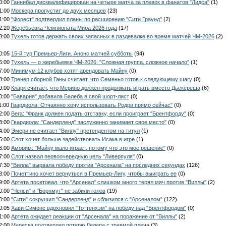
20:00
Ганнибал дисквалифицирован на четыре матча за плевок в фанатов "Лидса"
(1)
21:00
Москера пропустит до двух месяцев
(23)
21:00
"Форест" подтвердил планы по расширению "Сити Граунд"
(2)
22:20
Жеребьевка Чемпионата Мира 2026 года
(17)
23:00
Тухель готов держать своих запасных в раздевалке во время матчей ЧМ-2026
(2)
00:05
15-й тур Премьер-Лиги. Анонс матчей субботы
(94)
06:00
Тухель — о жеребьевке ЧМ-2026: "Сложная группа, сложное начало"
(1)
07:00
Минимум 12 клубов хотят арендовать Майну
(0)
08:00
Тренер сборной Ганы считает, что Семеньо готов к следующему шагу
(0)
09:00
Кларк считает, что Мерино должен продолжать играть вместо Дьекереша
(6)
10:00
"Бавария" добавила Балеба в свой шорт-лист
(0)
1:00
Гвардиола: Отчаянно хочу использовать Родри прямо сейчас"
(0)
12:00
Вега: "Франк должен подать отставку, если проиграет "Брентфорду"
(0)
13:00
Гвардиола: "Сандерленд" заслуженно занимает свое место"
(0)
14:00
Эмери не считает "Виллу" претендентом на титул
(1)
15:00
Слот хочет больше задействовать Исака в игре
(1)
16:00
Аморим: "Майну мало играет, потому что это мое решение"
(0)
17:00
Слот назвал первоочередную цель "Ливерпуля"
(0)
17:30
"Вилла" вырвала победу против "Арсенала" на последних секундах
(126)
18:00
Почеттино хочет вернуться в Премьер-Лигу, чтобы выиграть ее
(0)
19:00
Артета посетовал, что "Арсенал" слишком много терял мяч против "Виллы"
(2)
20:00
"Челси" и "Борнмут" не забили голов
(19)
20:00
"Сити" сокрушил "Сандерленд" и сблизился с "Арсеналом"
(122)
20:05
Хави Симонс вдохновил "Тоттенхэм" на победу над "Брентфордом"
(0)
21:00
Артета ожидает реакции от "Арсенала" на поражение от "Виллы"
(2)
22:00
Мареска подтвердил потерю Делапа с травмой плеча
(3)