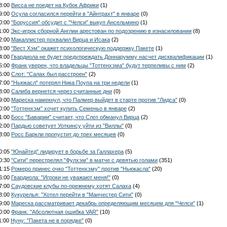
08:00
Висса не поедет на Кубок Африки
(1)
09:00
Осула согласился перейти в "Айнтрахт" в январе
(0)
10:00
"Боруссия" обсудит с "Челси" выкуп Ансельмино
(1)
1:00
Экс-игрок сборной Англии арестован по подозрению в изнасиловании
(8)
12:00
Макаллистер похвалил Вирца и Исака
(2)
13:00
"Вест Хэм" окажет психологическую поддержку Пакете
(1)
14:00
Гвардиола не будет предупреждать Доннарумму насчет дисквалификации
(1)
15:00
Франк уверен, что владельцы "Тоттенхэма" будут терпеливы с ним
(2)
16:00
Слот: "Салах был расстроен"
(2)
17:00
"Ньюкасл" потерял Ника Поупа на три недели
(1)
18:00
Салиба вернется через считанные дни
(0)
19:00
Мареска намекнул, что Палмер выйдет в старте против "Лидса"
(0)
20:00
"Тоттенхэм" хочет купить Семеньо в январе
(2)
21:00
Босс "Баварии" считает, что Слот обманул Вирца
(2)
22:00
Пардью советует Уоткинсу уйти из "Виллы"
(0)
23:00
Росс Баркли пропустит до трех месяцев
(0)
00:05
"Юнайтед" лидирует в борьбе за Галлахера
(5)
00:30
"Сити" перестрелял "Фулхэм" в матче с девятью голами
(351)
01:15
Ромеро принес очко "Тоттенхэму" против "Ньюкасла"
(20)
06:00
Гвардиола: "Игроки не уважают меня!"
(0)
07:00
Саудовские клубы по-прежнему хотят Салаха
(4)
08:00
Кукурелья: "Хотел перейти в "Манчестер Сити"
(0)
09:00
Мареска рассматривает декабрь определяющим месяцем для "Челси"
(1)
10:00
Франк: "Абсолютная ошибка VAR"
(10)
1:00
Нуну: "Пакета не в порядке"
(0)