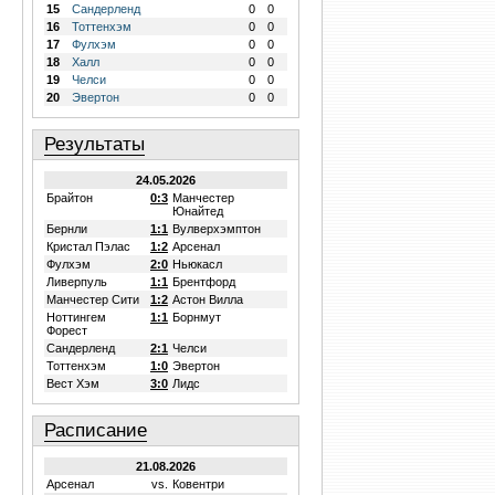
15
Сандерленд
0
0
16
Тоттенхэм
0
0
17
Фулхэм
0
0
18
Халл
0
0
19
Челси
0
0
20
Эвертон
0
0
Результаты
24.05.2026
Брайтон
0:3
Манчестер
Юнайтед
Бернли
1:1
Вулверхэмптон
Кристал Пэлас
1:2
Арсенал
Фулхэм
2:0
Ньюкасл
Ливерпуль
1:1
Брентфорд
Манчестер Сити
1:2
Астон Вилла
Ноттингем
1:1
Борнмут
Форест
Сандерленд
2:1
Челси
Тоттенхэм
1:0
Эвертон
Вест Хэм
3:0
Лидс
Расписание
21.08.2026
Арсенал
vs.
Ковентри