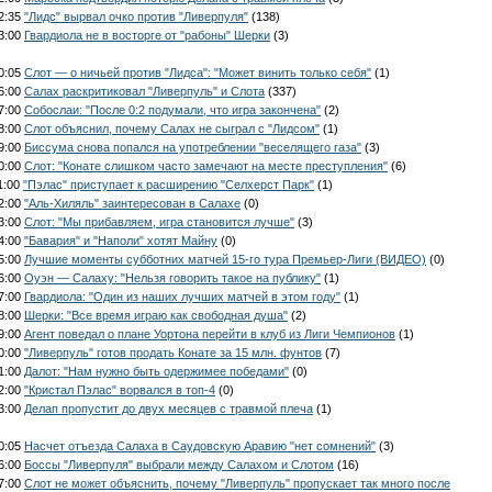
22:35
"Лидс" вырвал очко против "Ливерпуля"
(138)
23:00
Гвардиола не в восторге от "рабоны" Шерки
(3)
00:05
Слот — о ничьей против "Лидса": "Может винить только себя"
(1)
06:00
Салах раскритиковал "Ливерпуль" и Слота
(337)
07:00
Собослаи: "После 0:2 подумали, что игра закончена"
(2)
08:00
Слот объяснил, почему Салах не сыграл с "Лидсом"
(1)
09:00
Биссума снова попался на употреблении "веселящего газа"
(3)
10:00
Слот: "Конате слишком часто замечают на месте преступления"
(6)
1:00
"Пэлас" приступает к расширению "Селхерст Парк"
(1)
12:00
"Аль-Хиляль" заинтересован в Салахе
(0)
13:00
Слот: "Мы прибавляем, игра становится лучше"
(3)
14:00
"Бавария" и "Наполи" хотят Майну
(0)
15:00
Лучшие моменты субботних матчей 15-го тура Премьер-Лиги (ВИДЕО)
(0)
16:00
Оуэн — Салаху: "Нельзя говорить такое на публику"
(1)
17:00
Гвардиола: "Один из наших лучших матчей в этом году"
(1)
18:00
Шерки: "Все время играю как свободная душа"
(2)
19:00
Агент поведал о плане Уортона перейти в клуб из Лиги Чемпионов
(1)
20:00
"Ливерпуль" готов продать Конате за 15 млн. фунтов
(7)
21:00
Далот: "Нам нужно быть одержимее победами"
(0)
22:00
"Кристал Пэлас" ворвался в топ-4
(0)
23:00
Делап пропустит до двух месяцев с травмой плеча
(1)
00:05
Насчет отъезда Салаха в Саудовскую Аравию "нет сомнений"
(3)
06:00
Боссы "Ливерпуля" выбрали между Салахом и Слотом
(16)
07:00
Слот не может объяснить, почему "Ливерпуль" пропускает так много после