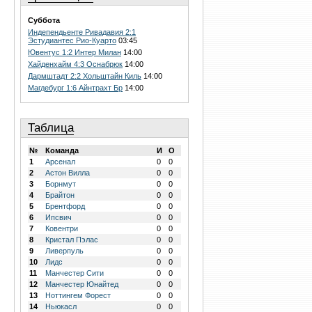
Суббота
Индепендьенте Ривадавия 2:1
Эстудиантес Рио-Куарто
03:45
Ювентус 1:2 Интер Милан
14:00
Хайденхайм 4:3 Оснабрюк
14:00
Дармштадт 2:2 Хольштайн Киль
14:00
Магдебург 1:6 Айнтрахт Бр
14:00
Таблица
№
Команда
И
О
1
Арсенал
0
0
2
Астон Вилла
0
0
3
Борнмут
0
0
4
Брайтон
0
0
5
Брентфорд
0
0
6
Ипсвич
0
0
7
Ковентри
0
0
8
Кристал Пэлас
0
0
9
Ливерпуль
0
0
10
Лидс
0
0
11
Манчестер Сити
0
0
12
Манчестер Юнайтед
0
0
13
Ноттингем Форест
0
0
14
Ньюкасл
0
0