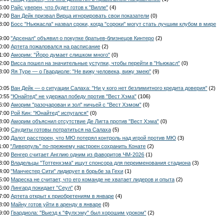
16:00
Райс уверен, что будет готов к "Вилле"
(4)
17:00
Ван Дейк призвал Вирца игнорировать свои показатели
(0)
18:00
Босс "Ньюкасла" назвал сроки, когда "сороки" могут стать лучшим клубом в мире
19:00
"Арсенал" объявил о покупке братьев-близнецов Кинтеро
(2)
20:00
Артета пожаловался на расписание
(2)
21:00
Аморим: "Йоро думает слишком много"
(0)
22:00
Висса пошел на значительные уступки, чтобы перейти в "Ньюкасл"
(0)
23:00
Яя Туре — о Гвардиоле: "Не вижу человека, вижу змею"
(9)
00:05
Ван Дейк — о ситуации Салаха: "Ни у кого нет безлимитного кредита доверия"
(2)
00:55
"Юнайтед" не удержал победу против "Вест Хэма"
(106)
06:00
Аморим "разочарован и зол" ничьей с "Вест Хэмом"
(0)
07:00
Рой Кин: "Юнайтед" испугался"
(0)
08:00
Аморим объяснил отсутствие Де Лигта против "Вест Хэма"
(0)
09:00
Саудиты готовы потратиться на Салаха
(5)
10:00
Далот расстроен, что МЮ потерял контроль над игрой против МЮ
(3)
1:00
"Ливерпуль" по-прежнему настроен сохранить Конате
(2)
12:00
Венгер считает Англию одним из фаворитов ЧМ-2026
(1)
13:00
Владельцы "Тоттенхэма" ищут спонсора для переименования стадиона
(3)
14:00
"Манчестер Сити" лидирует в борьбе за Гехи
(1)
15:00
Мареска не считает, что его команде не хватает лидеров и опыта
(2)
16:00
Лингард покидает "Сеул"
(3)
17:00
Артета открыт к приобретениям в январе
(4)
18:00
Майну готов уйти в аренду в январе
(0)
19:00
Гвардиола: "Выезд к "Фулхэму" был хорошим уроком"
(2)