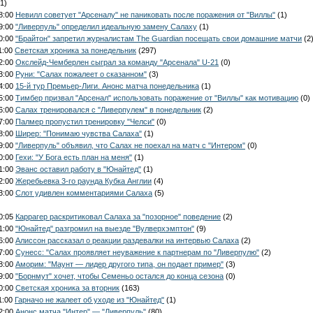
1)
08:00
Невилл советует "Арсеналу" не паниковать после поражения от "Виллы"
(1)
09:00
"Ливерпуль" определил идеальную замену Салаху
(1)
10:00
"Брайтон" запретил журналистам The Guardian посещать свои домашние матчи
(2
1:00
Светская хроника за понедельник
(297)
12:00
Окслейд-Чемберлен сыграл за команду "Арсенала" U-21
(0)
13:00
Руни: "Салах пожалеет о сказанном"
(3)
14:00
15-й тур Премьер-Лиги. Анонс матча понедельника
(1)
15:00
Тимбер призвал "Арсенал" использовать поражение от "Виллы" как мотивацию
(0)
16:00
Салах тренировался с "Ливерпулем" в понедельник
(2)
17:00
Палмер пропустил тренировку "Челси"
(0)
18:00
Ширер: "Понимаю чувства Салаха"
(1)
19:00
"Ливерпуль" объявил, что Салах не поехал на матч с "Интером"
(0)
20:00
Гехи: "У Бога есть план на меня"
(1)
21:00
Эванс оставил работу в "Юнайтед"
(1)
22:00
Жеребьевка 3-го раунда Кубка Англии
(4)
23:00
Слот удивлен комментариями Салаха
(5)
00:05
Каррагер раскритиковал Салаха за "позорное" поведение
(2)
01:00
"Юнайтед" разгромил на выезде "Вулверхэмптон"
(9)
06:00
Алиссон рассказал о реакции раздевалки на интервью Салаха
(2)
07:00
Сунесс: "Салах проявляет неуважение к партнерам по "Ливерпулю"
(2)
08:00
Аморим: "Маунт — лидер другого типа, он подает пример"
(3)
09:00
"Борнмут" хочет, чтобы Семеньо остался до конца сезона
(0)
10:00
Светская хроника за вторник
(163)
1:00
Гарначо не жалеет об уходе из "Юнайтед"
(1)
12:00
Анонс матча "Интер" — "Ливерпуль"
(80)