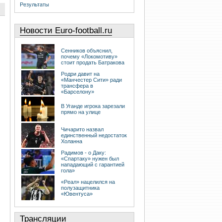
Результаты
Новости Euro-football.ru
Сенников объяснил,
почему «Локомотиву»
стоит продать Батракова
Родри давит на
«Манчестер Сити» ради
трансфера в
«Барселону»
В Уганде игрока зарезали
прямо на улице
Чичарито назвал
единственный недостаток
Холанна
Радимов - о Даку:
«Спартаку» нужен был
нападающий с гарантией
гола»
«Реал» нацелился на
полузащитника
«Ювентуса»
Трансляции