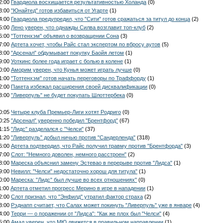
12:00
Гвардиола восхищается результативностью Холанда
(0)
13:00
"Юнайтед" готов избавиться от Угарте
(1)
14:00
Гвардиола предупредил, что "Сити" готов сражаться за титул до конца
(2)
15:00
Лено уверен, что однажды Силва возглавит топ-клуб
(2)
16:00
"Тоттенхэм" объявил о возвращении Сона
(3)
17:00
Артета хочет, чтобы Райс стал экспертом по вбросу аутов
(5)
18:00
"Арсенал" обдумывает покупку Баойя летом
(1)
19:00
Уоткинс более года играет с болью в колене
(1)
20:00
Аморим уверен, что Кунья может играть лучше
(0)
21:00
"Тоттенхэм" готов начать переговоры по Траффорду
(1)
22:00
Пакета избежал расширения своей дисквалификации
(0)
23:00
"Ливерпуль" не будет покупать Шлоттербека
(0)
00:05
Четыре клуба Премьер-Лиги хотят Родриго
(0)
00:25
"Арсенал" уверенно победил "Брентфорд"
(67)
01:15
"Лидс" разделался с "Челси"
(37)
01:20
"Ливерпуль" добыл ничью против "Сандерленда"
(318)
06:00
Артета подтвердил, что Райс получил травму против "Брентфорда"
(3)
07:00
Слот: "Немного доволен, немного расстроен"
(2)
08:00
Мареска объяснил замену Эстевао в перерыве против "Лидса"
(1)
09:00
Невилл: "Челси" недостаточно хорош для титула"
(1)
10:00
Мареска: "Лидс" был лучше во всех отношениях"
(0)
1:00
Артета отметил прогресс Мерино в игре в нападении
(1)
12:00
Слот признал, что "Энфилд" утратил фактор страха
(2)
13:00
Рэднапп считает, что Салах может покинуть "Ливерпуль" уже в январе
(4)
14:00
Терри — о поражении от "Лидса": "Как же плох был "Челси"
(4)
15:00
Амад уверен, что МЮ движется в правильном направлении
(1)