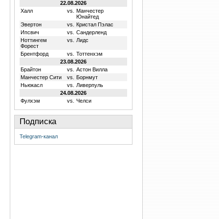
22.08.2026
Халл
vs.
Манчестер
Юнайтед
Эвертон
vs.
Кристал Пэлас
Ипсвич
vs.
Сандерленд
Ноттингем
vs.
Лидс
Форест
Брентфорд
vs.
Тоттенхэм
23.08.2026
Брайтон
vs.
Астон Вилла
Манчестер Сити
vs.
Борнмут
Ньюкасл
vs.
Ливерпуль
24.08.2026
Фулхэм
vs.
Челси
Подписка
Telegram-канал