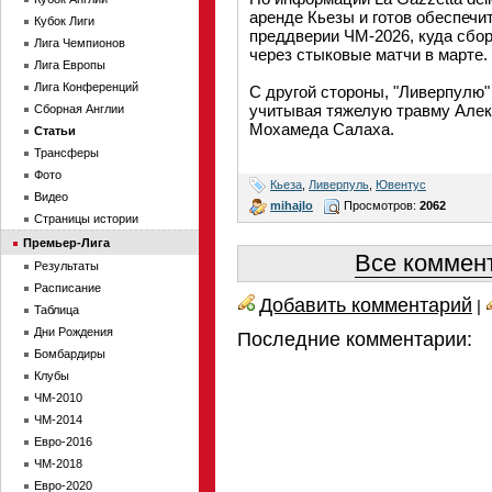
аренде Кьезы и готов обеспечи
Кубок Лиги
преддверии ЧМ-2026, куда сбо
Лига Чемпионов
через стыковые матчи в марте.
Лига Европы
Лига Конференций
С другой стороны, "Ливерпулю"
учитывая тяжелую травму Алек
Сборная Англии
Мохамеда Салаха.
Статьи
Трансферы
Фото
Кьеза
,
Ливерпуль
,
Ювентус
Видео
mihajlo
Просмотров:
2062
Страницы истории
Премьер-Лига
Все коммент
Результаты
Расписание
Добавить комментарий
|
Таблица
Дни Рождения
Последние комментарии:
Бомбардиры
Клубы
ЧМ-2010
ЧМ-2014
Евро-2016
ЧМ-2018
Евро-2020