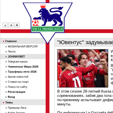
"Ювентус" задумывае
Главное
МОБИЛЬНАЯ ВЕРСИЯ
И
Лента
в
JOHNNYBET
К
Telegram-канал
В
Чемпионат Мира-2026
"
Трасферы лето-2026
п
Архив новостей
и
Ставки на спорт
ф
Поиск по сайту
В этом сезоне 28-летний Кьеза 
Регистрация
соревнованиях, забив два гола 
Вход
по-прежнему испытывает дефиц
Темы
минуты.
Премьер-Лига
По информации La Gazzetta dell
Кубок Англии