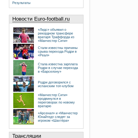
Результаты
Новости Euro-football.ru
«Лидс» объявил о
рекордном трансфере
вратаря Траффорда из
«Манчестер Сити»
Стали известны причины
срыва перехода Родри в
«Реал»
Стала известна зарплата
Родри в случае перехода
в «Барселону»
Родри договорился с
испанским топ-клубом
«Манчестер Сити»
продвинулся в
переговорах по новому
вратарю
«Арсенал» и «Манчестер
Юнайтед» следят за
игроком «Шахтёра»
Трансляции