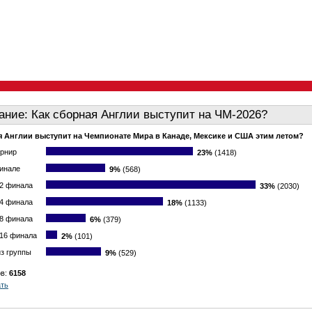
ание: Как сборная Англии выступит на ЧМ-2026?
я Англии выступит на Чемпионате Мира в Канаде, Мексике и США этим летом?
урнир
23%
(1418)
финале
9%
(568)
/2 финала
33%
(2030)
/4 финала
18%
(1133)
/8 финала
6%
(379)
/16 финала
2%
(101)
з группы
9%
(529)
ов:
6158
ать