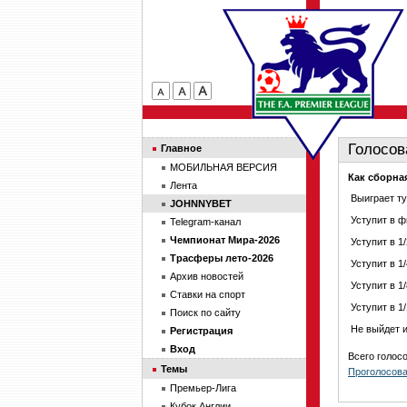
Голосов
Главное
МОБИЛЬНАЯ ВЕРСИЯ
Как сборна
Лента
Выиграет т
JOHNNYBET
Уступит в 
Telegram-канал
Чемпионат Мира-2026
Уступит в 1
Трасферы лето-2026
Уступит в 1
Архив новостей
Уступит в 1
Ставки на спорт
Уступит в 1
Поиск по сайту
Не выйдет и
Регистрация
Вход
Всего голос
Темы
Проголосов
Премьер-Лига
Кубок Англии