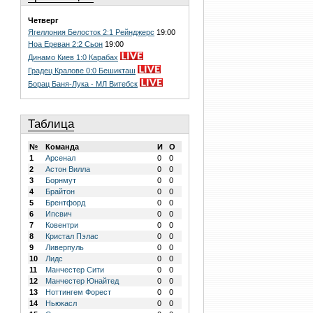
Четверг
Ягеллония Белосток 2:1 Рейнджерс
19:00
Ноа Ереван 2:2 Сьон
19:00
Динамо Киев 1:0 Карабах
Градец Кралове 0:0 Бешикташ
Борац Баня-Лука - МЛ Витебск
Таблица
№
Команда
И
О
1
Арсенал
0
0
2
Астон Вилла
0
0
3
Борнмут
0
0
4
Брайтон
0
0
5
Брентфорд
0
0
6
Ипсвич
0
0
7
Ковентри
0
0
8
Кристал Пэлас
0
0
9
Ливерпуль
0
0
10
Лидс
0
0
11
Манчестер Сити
0
0
12
Манчестер Юнайтед
0
0
13
Ноттингем Форест
0
0
14
Ньюкасл
0
0