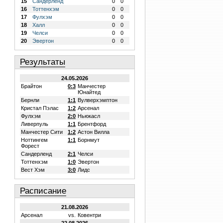
15
Сандерленд
0
0
16
Тоттенхэм
0
0
17
Фулхэм
0
0
18
Халл
0
0
19
Челси
0
0
20
Эвертон
0
0
Результаты
24.05.2026
Брайтон
0:3
Манчестер
Юнайтед
Бернли
1:1
Вулверхэмптон
Кристал Пэлас
1:2
Арсенал
Фулхэм
2:0
Ньюкасл
Ливерпуль
1:1
Брентфорд
Манчестер Сити
1:2
Астон Вилла
Ноттингем
1:1
Борнмут
Форест
Сандерленд
2:1
Челси
Тоттенхэм
1:0
Эвертон
Вест Хэм
3:0
Лидс
Расписание
21.08.2026
Арсенал
vs.
Ковентри