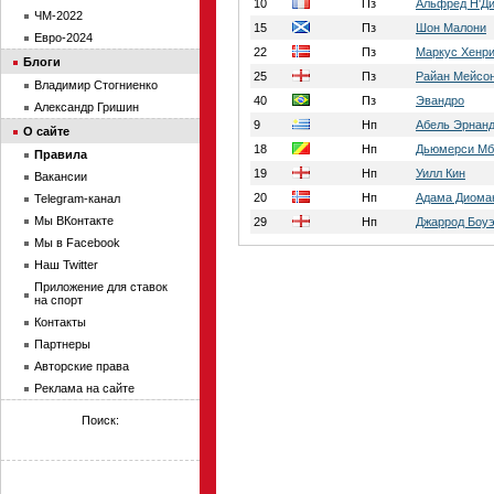
10
Пз
Альфред Н'Д
ЧМ-2022
15
Пз
Шон Малони
Евро-2024
22
Пз
Маркус Хенр
Блоги
25
Пз
Райан Мейсо
Владимир Стогниенко
40
Пз
Эвандро
Александр Гришин
9
Нп
Абель Эрнан
О сайте
18
Нп
Дьюмерси Мб
Правила
19
Нп
Уилл Кин
Вакансии
20
Нп
Адама Диома
Telegram-канал
Мы ВКонтакте
29
Нп
Джаррод Боу
Мы в Facebook
Наш Twitter
Приложение для ставок
на спорт
Контакты
Партнеры
Авторские права
Реклама на сайте
Поиск: