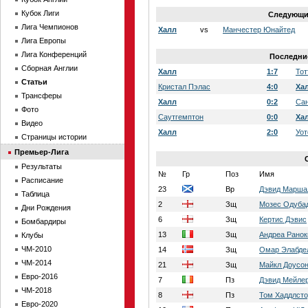
Кубок Лиги
Следующие
Лига Чемпионов
Халл
vs
Манчестер Юнайтед
Лига Европы
Лига Конференций
Последние
Сборная Англии
Халл
1:7
Тот
Статьи
Кристал Пэлас
4:0
Ха
Трансферы
Халл
0:2
Са
Фото
Саутгемптон
0:0
Ха
Видео
Халл
2:0
Уо
Страницы истории
Премьер-Лига
Результаты
№
Гр
Поз
Имя
Расписание
23
Вр
Дэвид Марша
Таблица
2
Зщ
Мозес Одуба
Дни Рождения
6
Зщ
Кертис Дэвис
Бомбардиры
13
Зщ
Андреа Ранок
Клубы
ЧМ-2010
14
Зщ
Омар Элабде
ЧМ-2014
21
Зщ
Майкл Доусо
Евро-2016
7
Пз
Дэвид Мейле
ЧМ-2018
8
Пз
Том Хаддлст
Евро-2020