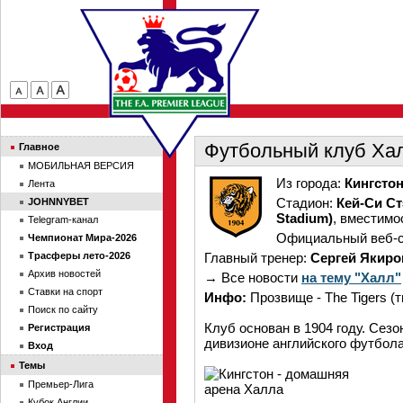
Футбольный клуб Ха
Главное
МОБИЛЬНАЯ ВЕРСИЯ
Из города:
Кингсто
Лента
Стадион:
Кей-Си Ст
JOHNNYBET
Stadium)
, вместимо
Telegram-канал
Официальный веб-с
Чемпионат Мира-2026
Трасферы лето-2026
Главный тренер:
Сергей Якиро
Архив новостей
→ Все новости
на тему "Халл"
Ставки на спорт
Инфо:
Прозвище - The Tigers (т
Поиск по сайту
Клуб основан в 1904 году. Сезо
Регистрация
дивизионе английского футбола
Вход
Темы
Премьер-Лига
Кубок Англии