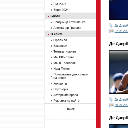
ЧМ-2022
Евро-2024
Блоги
Владимир Стогниенко
Де Дзерб
Александр Гришин
02.08.20
О сайте
Правила
Де Дзерб
Вакансии
Telegram-канал
Мы ВКонтакте
Мы в Facebook
Наш Twitter
Приложение для ставок
на спорт
Контакты
Партнеры
Авторские права
Де Дзерб
Реклама на сайте
30.07.20
Поиск:
Де Дзерб