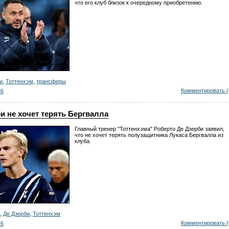
что его клуб близок к очередному приобретению.
и
,
Тоттенхэм
,
трансферы
Комментировать (
26
и не хочет терять Бергвалла
Главный тренер "Тоттенхэма" Роберто Де Дзерби заявил,
что не хочет терять полузащитника Лукаса Бергвалла из
клуба.
,
Де Дзерби
,
Тоттенхэм
Комментировать (
26