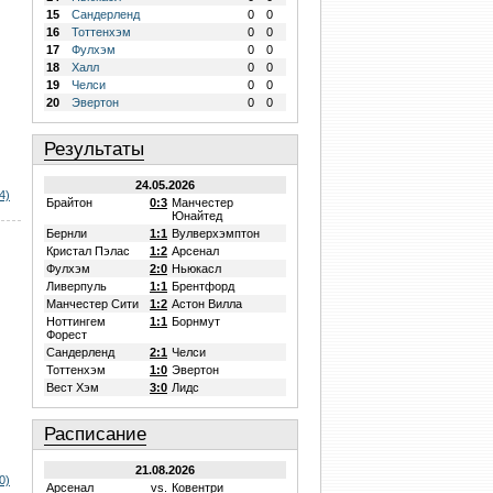
15
Сандерленд
0
0
16
Тоттенхэм
0
0
17
Фулхэм
0
0
18
Халл
0
0
19
Челси
0
0
20
Эвертон
0
0
Результаты
24.05.2026
4)
Брайтон
0:3
Манчестер
Юнайтед
Бернли
1:1
Вулверхэмптон
Кристал Пэлас
1:2
Арсенал
Фулхэм
2:0
Ньюкасл
Ливерпуль
1:1
Брентфорд
Манчестер Сити
1:2
Астон Вилла
Ноттингем
1:1
Борнмут
Форест
Сандерленд
2:1
Челси
Тоттенхэм
1:0
Эвертон
Вест Хэм
3:0
Лидс
Расписание
21.08.2026
0)
Арсенал
vs.
Ковентри