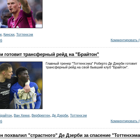
и
,
Кински
,
Тоттенхэм
Комментировать (
26
и готовит трансферный рейд на "Брайтон"
Главный тренер "Тоттенхэма" Роберто Де Дзерби готовит
трансферный рейд на свой бывший клуб "Брайтон".
Брайтон
,
Ван Хекке
,
Вербрюгген
,
Де Дзерби
,
Тоттенхэм
Комментировать (
26
 похвалил "страстного" Де Дзерби за спасение "Тоттенхэма