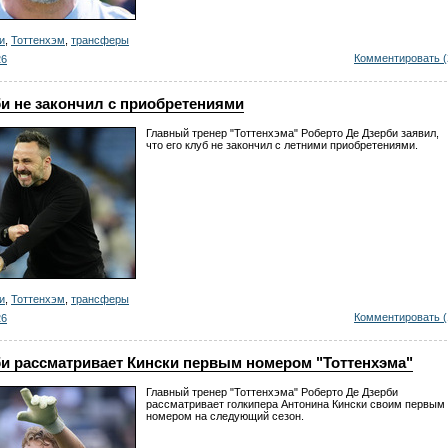
и
,
Тоттенхэм
,
трансферы
Комментировать (
26
и не закончил с приобретениями
Главный тренер "Тоттенхэма" Роберто Де Дзерби заявил,
что его клуб не закончил с летними приобретениями.
и
,
Тоттенхэм
,
трансферы
Комментировать (
26
би рассматривает Кински первым номером "Тоттенхэма"
Главный тренер "Тоттенхэма" Роберто Де Дзерби
рассматривает голкипера Антонина Кински своим первым
номером на следующий сезон.