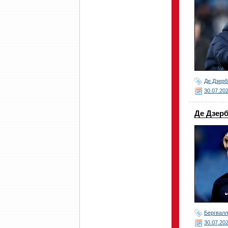
Де Дзерб
30.07.20
Де Дзерб
Бергвалл
30.07.20