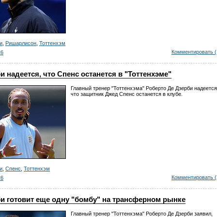
и
,
Ришарлисон
,
Тоттенхэм
Комментировать (
26
и надеется, что Спенс останется в "Тоттенхэме"
Главный тренер "Тоттенхэма" Роберто Де Дзерби надеется
что защитник Джед Спенс останется в клубе.
и
,
Спенс
,
Тоттенхэм
Комментировать (
26
и готовит еще одну "бомбу" на трансферном рынке
Главный тренер "Тоттенхэма" Роберто Де Дзерби заявил,