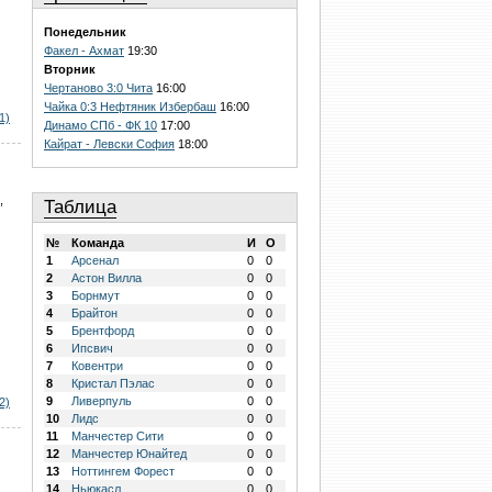
Понедельник
Факел - Ахмат
19:30
Вторник
Чертаново 3:0 Чита
16:00
Чайка 0:3 Нефтяник Избербаш
16:00
1)
Динамо СПб - ФК 10
17:00
Кайрат - Левски София
18:00
,
Таблица
№
Команда
И
О
1
Арсенал
0
0
2
Астон Вилла
0
0
3
Борнмут
0
0
4
Брайтон
0
0
5
Брентфорд
0
0
6
Ипсвич
0
0
7
Ковентри
0
0
8
Кристал Пэлас
0
0
9
Ливерпуль
0
0
2)
10
Лидс
0
0
11
Манчестер Сити
0
0
12
Манчестер Юнайтед
0
0
13
Ноттингем Форест
0
0
14
Ньюкасл
0
0