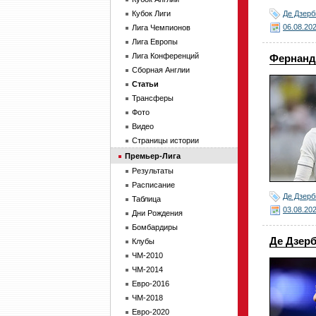
Де Дзерб
Кубок Лиги
06.08.20
Лига Чемпионов
Лига Европы
Лига Конференций
Фернанде
Сборная Англии
Статьи
Трансферы
Фото
Видео
Страницы истории
Премьер-Лига
Результаты
Расписание
Де Дзерб
Таблица
03.08.20
Дни Рождения
Бомбардиры
Де Дзерб
Клубы
ЧМ-2010
ЧМ-2014
Евро-2016
ЧМ-2018
Евро-2020