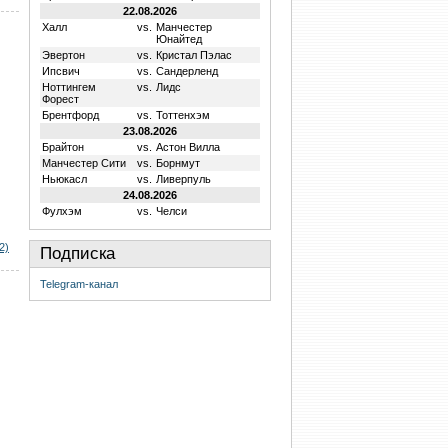
22.08.2026
Халл
vs.
Манчестер
Юнайтед
Эвертон
vs.
Кристал Пэлас
Ипсвич
vs.
Сандерленд
Ноттингем
vs.
Лидс
Форест
Брентфорд
vs.
Тоттенхэм
23.08.2026
Брайтон
vs.
Астон Вилла
Манчестер Сити
vs.
Борнмут
Ньюкасл
vs.
Ливерпуль
24.08.2026
Фулхэм
vs.
Челси
2)
Подписка
Telegram-канал