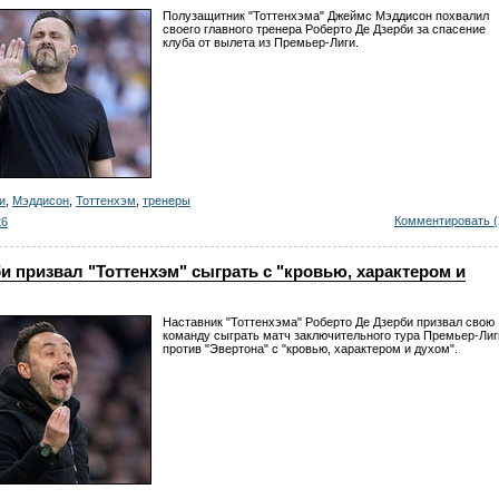
Полузащитник "Тоттенхэма" Джеймс Мэддисон похвалил
своего главного тренера Роберто Де Дзерби за спасение
клуба от вылета из Премьер-Лиги.
и
,
Мэддисон
,
Тоттенхэм
,
тренеры
Комментировать (
26
и призвал "Тоттенхэм" сыграть с "кровью, характером и
Наставник "Тоттенхэма" Роберто Де Дзерби призвал свою
команду сыграть матч заключительного тура Премьер-Лиг
против "Эвертона" с "кровью, характером и духом".