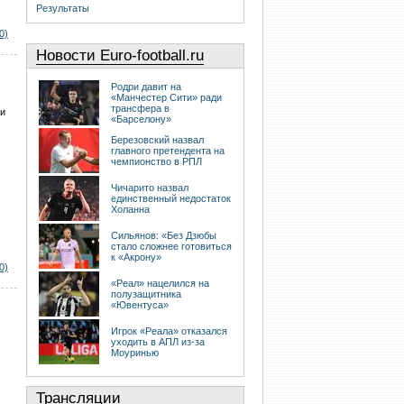
Результаты
0)
Новости Euro-football.ru
Родри давит на
«Манчестер Сити» ради
трансфера в
ти
«Барселону»
Березовский назвал
главного претендента на
чемпионство в РПЛ
Чичарито назвал
единственный недостаток
Холанна
Сильянов: «Без Дзюбы
стало сложнее готовиться
к «Акрону»
0)
«Реал» нацелился на
полузащитника
«Ювентуса»
Игрок «Реала» отказался
уходить в АПЛ из-за
Моуринью
Трансляции