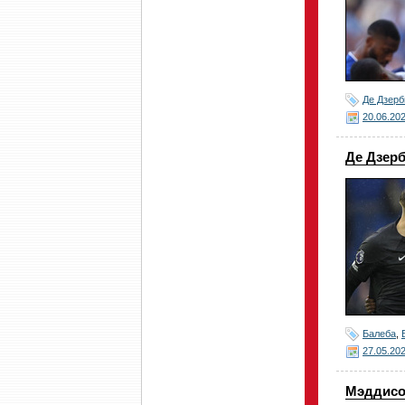
Де Дзерб
20.06.20
Де Дзерб
Балеба
,
27.05.20
Мэддисон