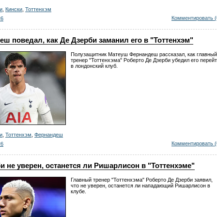
и
,
Кински
,
Тоттенхэм
Комментировать (
26
ш поведал, как Де Дзерби заманил его в "Тоттенхэм"
Полузащитник Матеуш Фернандеш рассказал, как главный
тренер "Тоттенхэма" Роберто Де Дзерби убедил его перей
в лондонский клуб.
и
,
Тоттенхэм
,
Фернандеш
Комментировать (
26
и не уверен, останется ли Ришарлисон в "Тоттенхэме"
Главный тренер "Тоттенхэма" Роберто Де Дзерби заявил,
что не уверен, останется ли нападающий Ришарлисон в
клубе.