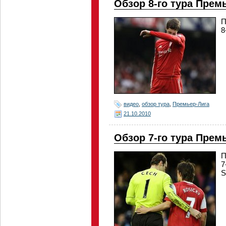
Обзор 8-го тура Прем
П
8
видео
,
обзор тура
,
Премьер-Лига
21.10.2010
Обзор 7-го тура Прем
П
7
S