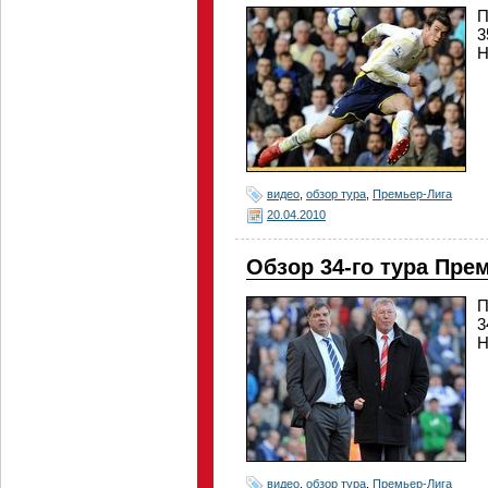
П
3
Н
видео
,
обзор тура
,
Премьер-Лига
20.04.2010
Обзор 34-го тура Пре
П
3
Н
видео
,
обзор тура
,
Премьер-Лига