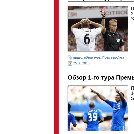
П
2
S
видео
,
обзор тура
,
Премьер-Лига
25.08.2010
Обзор 1-го тура Прем
П
1
S