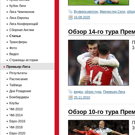
Кубок Лиги
Вулверхэмптон
,
Манчестер Сити
,
обзо
Лига Чемпионов
16.08.2025
Лига Европы
Лига Конференций
Сборная Англии
Обзор 14-го тура Пре
Статьи
П
Трансферы
1
Фото
Видео
Страницы истории
Премьер-Лига
Результаты
Расписание
Таблица
Дни Рождения
видео
,
обзор тура
,
Премьер-Лига
Бомбардиры
25.11.2010
Клубы
ЧМ-2010
Обзор 10-го тура Пре
ЧМ-2014
Евро-2016
П
1
ЧМ-2018
Евро-2020