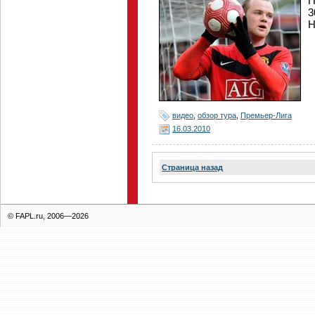
П
3
Н
видео
,
обзор тура
,
Премьер-Лига
16.03.2010
Страница назад
© FAPL.ru, 2006—2026