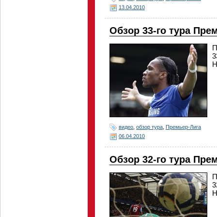
13.04.2010
Обзор 33-го тура Пре
П
3
Н
видео
,
обзор тура
,
Премьер-Лига
06.04.2010
Обзор 32-го тура Пре
П
3
Н