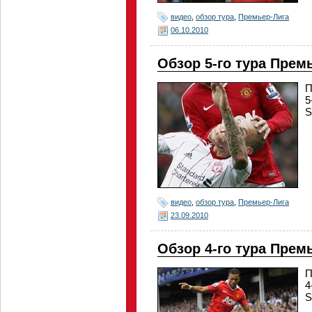
видео
,
обзор тура
,
Премьер-Лига
06.10.2010
Обзор 5-го тура Прем
П
5
S
видео
,
обзор тура
,
Премьер-Лига
23.09.2010
Обзор 4-го тура Прем
П
4
S