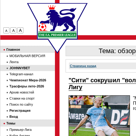
Тема: обзор
Главное
МОБИЛЬНАЯ ВЕРСИЯ
Лента
Страница назад
JOHNNYBET
Telegram-канал
"Сити" сокрушил "вол
Чемпионат Мира-2026
Лигу
Трасферы лето-2026
Архив новостей
"
Ставки на спорт
П
Поиск по сайту
г
Регистрация
Вход
Темы
Премьер-Лига
Кубок Англии