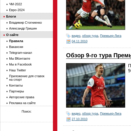
ЧМ-2022
Евро-2024
Блоги
Владимир Стогниенко
Александр Гришин
О сайте
видео
,
обзор тура
,
Премьер-Лига
Правила
04.11.2010
Вакансии
Telegram-канал
Обзор 9-го тура Прем
Мы ВКонтакте
Мы в Facebook
П
9
Наш Twitter
Приложение для ставок
на спорт
Контакты
Партнеры
Авторские права
Реклама на сайте
Поиск:
видео
,
обзор тура
,
Премьер-Лига
27.10.2010