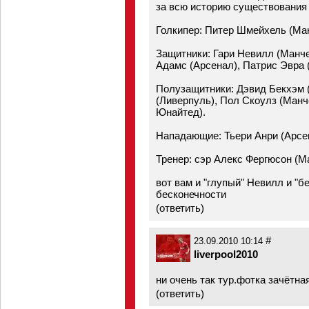
за всю историю существования 
Голкипер: Питер Шмейхель (Ма
Защитники: Гари Невилл (Манче
Адамс (Арсенал), Патрис Эвра
Полузащитники: Дэвид Бекхэм 
(Ливерпуль), Пол Скоулз (Манч
Юнайтед).
Нападающие: Тьери Анри (Арсе
Тренер: сэр Алекс Фергюсон (М
вот вам и "глупый" Невилл и "
бесконечности
(
ответить
)
#
23.09.2010 10:14
liverpool2010
ни очень так тур.фотка зачётная
(
ответить
)