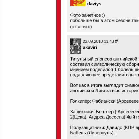
daviys
Фото зачетное :)
побольше бы в этом сезоне так
(
ответить
)
#
23.09.2010 11:43
akaviri
Титульный спонсор английской 
составил символическую сборн
мнением поделился 1 болельщи
подавляющее представительство
Вот как в итоге выглядит симв
английской Лиги за всю истори
Голкипер: Фабиански (Арсеееее
Защитники: Бентнер ( Арсеееее
2(Цска), Андреа Доссена( 4ый 
Полузащитники: Давидс (КПР вр
Бабель (Ливерпуль).