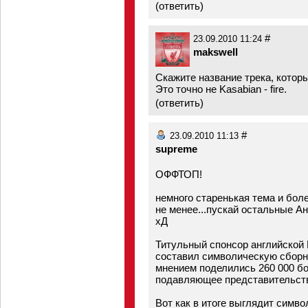
(
ответить
)
#
23.09.2010 11:24
makswell
Скажите название трека, которы
Это точно не Kasabian - fire.
(
ответить
)
#
23.09.2010 11:13
supreme
ОФФТОП!
немного старенькая тема и бол
не менее...пускай остальные А
хД
Титульный спонсор английской 
составил символическую сборн
мнением поделились 260 000 б
подавляющее представительств
Вот как в итоге выглядит симв