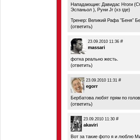
Нападающие: Давидас Нгоги (Сб
Эспаньол ), Руни Jr (хз где)
Тренер: Великий Рафа "Беня" Б
(
ответить
)
#
23.09.2010 11:36
massari
фотка реально жесть.
(
ответить
)
#
23.09.2010 11:31
egorr
Бербатова любят прям по голов
(
ответить
)
#
23.09.2010 11:30
akaviri
Вот за такие фото я и люблю М