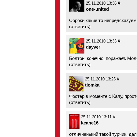
#
25.11.2010 13:36
one-united
Сороки какие то непредсказуемы
(
ответить
)
#
25.11.2010 13:33
dayver
Болтон, конечно, поражает. Мо
(
ответить
)
#
25.11.2010 13:25
tiomka
Фостер в моменте с Калу, просто
(
ответить
)
#
25.11.2010 13:11
keane16
отличненький такой турчик. да