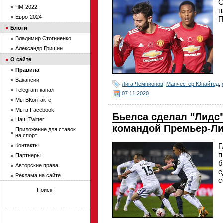
О
ЧМ-2022
н
Евро-2024
П
Блоги
Владимир Стогниенко
Александр Гришин
О сайте
Правила
Вакансии
Лига Чемпионов
,
Манчестер Юнайтед
,
Telegram-канал
07.11.2020
Мы ВКонтакте
Мы в Facebook
Бьелса сделал "Лидс
Наш Twitter
командой Премьер-Ли
Приложение для ставок
на спорт
Г
Контакты
п
Партнеры
б
Авторские права
е
Реклама на сайте
с
Поиск: