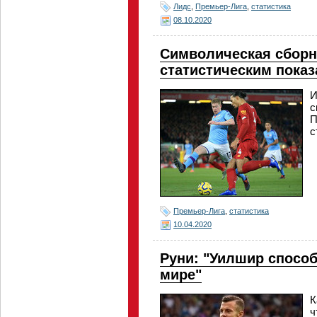
Лидс
,
Премьер-Лига
,
статистика
08.10.2020
Символическая сборн
статистическим пока
И
с
П
с
Премьер-Лига
,
статистика
10.04.2020
Руни: "Уилшир способ
мире"
К
ч