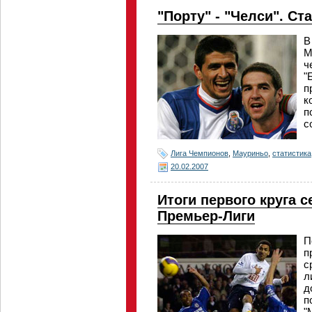
"Порту" - "Челси". Ст
В
М
ч
"
п
к
п
с
Лига Чемпионов
,
Мауриньо
,
статистика
20.02.2007
Итоги первого круга с
Премьер-Лиги
П
п
с
л
д
п
"