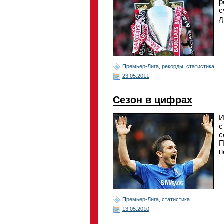
р
с
д
Премьер-Лига
,
рекорды
,
статистика
23.05.2011
Сезон в цифрах
И
с
с
П
н
Премьер-Лига
,
статистика
13.05.2010