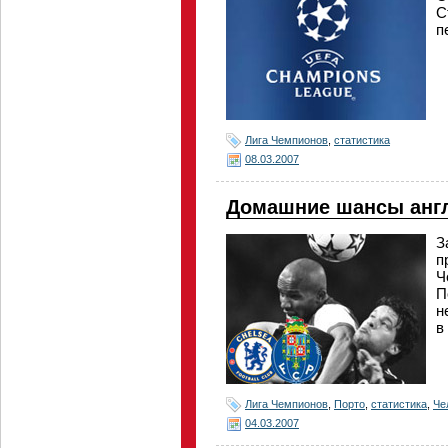
С
п
Лига Чемпионов
,
статистика
08.03.2007
Домашние шансы анг
З
п
Ч
П
н
в
Лига Чемпионов
,
Порто
,
статистика
,
Че
04.03.2007