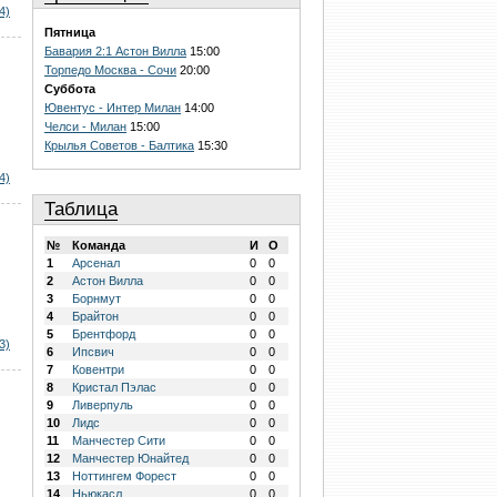
4)
Пятница
Бавария 2:1 Астон Вилла
15:00
Торпедо Москва - Сочи
20:00
Суббота
Ювентус - Интер Милан
14:00
Челси - Милан
15:00
Крылья Советов - Балтика
15:30
4)
Таблица
№
Команда
И
О
1
Арсенал
0
0
2
Астон Вилла
0
0
3
Борнмут
0
0
4
Брайтон
0
0
5
Брентфорд
0
0
3)
6
Ипсвич
0
0
7
Ковентри
0
0
8
Кристал Пэлас
0
0
9
Ливерпуль
0
0
10
Лидс
0
0
11
Манчестер Сити
0
0
12
Манчестер Юнайтед
0
0
13
Ноттингем Форест
0
0
14
Ньюкасл
0
0