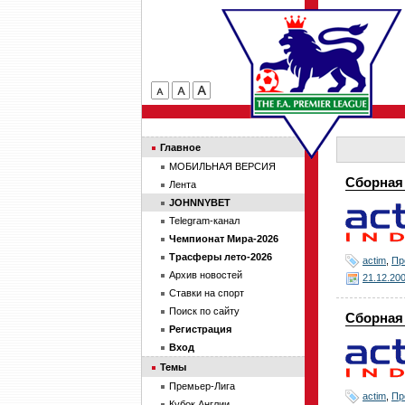
Главное
МОБИЛЬНАЯ ВЕРСИЯ
Сборная 
Лента
JOHNNYBET
Telegram-канал
Чемпионат Мира-2026
Трасферы лето-2026
actim
,
Пр
Архив новостей
21.12.20
Ставки на спорт
Поиск по сайту
Сборная 
Регистрация
Вход
Темы
Премьер-Лига
actim
,
Пр
Кубок Англии