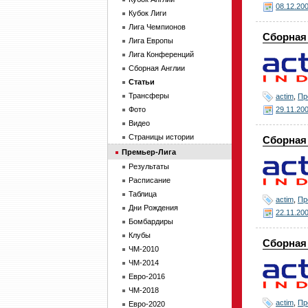
08.12.20
Кубок Лиги
Лига Чемпионов
Сборная 
Лига Европы
Лига Конференций
Сборная Англии
Статьи
Трансферы
actim
,
Пр
29.11.20
Фото
Видео
Страницы истории
Сборная 
Премьер-Лига
Результаты
Расписание
Таблица
actim
,
Пр
Дни Рождения
22.11.20
Бомбардиры
Клубы
Сборная 
ЧМ-2010
ЧМ-2014
Евро-2016
ЧМ-2018
actim
,
Пр
Евро-2020