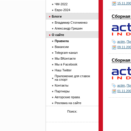
15.11.20
ЧМ-2022
Евро-2024
Сборная 
Блоги
Владимир Стогниенко
Александр Гришин
О сайте
Правила
actim
,
Пр
Вакансии
09.11.20
Telegram-канал
Мы ВКонтакте
Сборная 
Мы в Facebook
Наш Twitter
Приложение для ставок
на спорт
actim
,
Пр
Контакты
01.11.20
Партнеры
Авторские права
Реклама на сайте
Поиск: