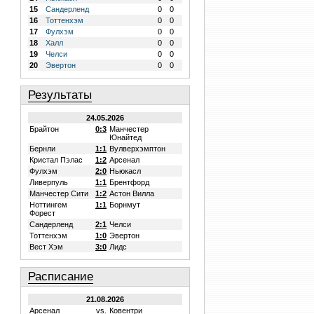
15
Сандерленд
0
0
16
Тоттенхэм
0
0
17
Фулхэм
0
0
18
Халл
0
0
19
Челси
0
0
20
Эвертон
0
0
Результаты
24.05.2026
Брайтон
0:3
Манчестер
Юнайтед
Бернли
1:1
Вулверхэмптон
Кристал Пэлас
1:2
Арсенал
Фулхэм
2:0
Ньюкасл
Ливерпуль
1:1
Брентфорд
Манчестер Сити
1:2
Астон Вилла
Ноттингем
1:1
Борнмут
Форест
Сандерленд
2:1
Челси
Тоттенхэм
1:0
Эвертон
Вест Хэм
3:0
Лидс
Расписание
21.08.2026
Арсенал
vs.
Ковентри