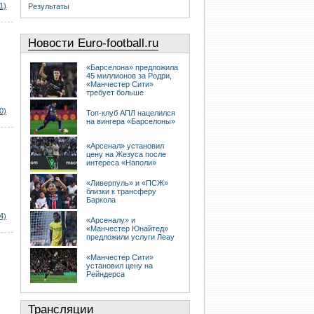
1)
Результаты
Новости Euro-football.ru
«Барселона» предложила
45 миллионов за Родри,
«Манчестер Сити»
требует больше
0)
Топ-клуб АПЛ нацелился
на вингера «Барселоны»
«Арсенал» установил
цену на Жезуса после
интереса «Наполи»
«Ливерпуль» и «ПСЖ»
близки к трансферу
Баркола
4)
«Арсеналу» и
«Манчестер Юнайтед»
предложили услуги Леау
«Манчестер Сити»
установил цену на
Рейндерса
Трансляции