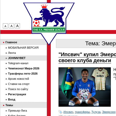
Тема: Эмер
Главное
МОБИЛЬНАЯ ВЕРСИЯ
Лента
"Ипсвич" купил Эмер
JOHNNYBET
своего клуба деньги
Telegram-канал
Чемпионат Мира-2026
Н
п
Трасферы лето-2026
"
Архив новостей
Ставки на спорт
Поиск по сайту
Регистрация
Вход
Темы
Премьер-Лига
Ипсвич
,
трансферы
,
Тулуза
,
Эмерсонн
Кубок Англии