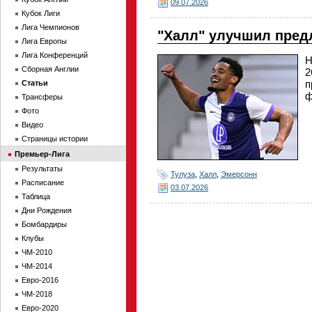
09.07.2026
Кубок Лиги
Лига Чемпионов
"Халл" улучшил пред
Лига Европы
Лига Конференций
Н
Сборная Англии
2
п
Статьи
ф
Трансферы
Фото
Видео
Страницы истории
Премьер-Лига
Результаты
Тулуза
,
Халл
,
Эмерсонн
Расписание
03.07.2026
Таблица
Дни Рождения
Бомбардиры
Клубы
ЧМ-2010
ЧМ-2014
Евро-2016
ЧМ-2018
Евро-2020