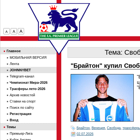
Тема: Своб
Главное
МОБИЛЬНАЯ ВЕРСИЯ
Лента
"Брайтон" купил Сво
JOHNNYBET
"
Telegram-канал
ц
Чемпионат Мира-2026
"
Трасферы лето-2026
Архив новостей
Ставки на спорт
Поиск по сайту
Регистрация
Вход
Темы
Брайтон
,
Венеция
,
Свобода
,
трансфер
Премьер-Лига
02.07.2026
Кубок Англии