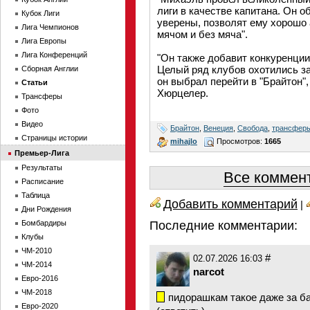
лиги в качестве капитана. Он о
Кубок Лиги
уверены, позволят ему хорошо 
Лига Чемпионов
мячом и без мяча".
Лига Европы
Лига Конференций
"Он также добавит конкуренции
Целый ряд клубов охотились за
Сборная Англии
он выбрал перейти в "Брайтон"
Статьи
Хюрцелер.
Трансферы
Фото
Видео
Брайтон
,
Венеция
,
Свобода
,
трансфер
Страницы истории
mihajlo
Просмотров:
1665
Премьер-Лига
Результаты
Все коммент
Расписание
Таблица
Добавить комментарий
|
Дни Рождения
Бомбардиры
Последние комментарии:
Клубы
ЧМ-2010
#
02.07.2026 16:03
ЧМ-2014
narcot
Евро-2016
ЧМ-2018
пидорашкам такое даже за ба
Евро-2020