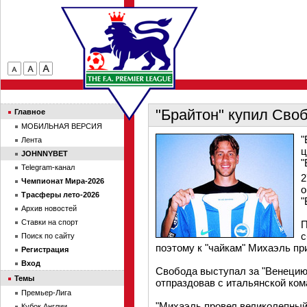
"Брайтон" купил Сво
Главное
МОБИЛЬНАЯ ВЕРСИЯ
"
Лента
ц
JOHNNYBET
"
Telegram-канал
2
Чемпионат Мира-2026
о
Трасферы лето-2026
"
Архив новостей
Ставки на спорт
П
с
Поиск по сайту
поэтому к "чайкам" Михаэль пр
Регистрация
Вход
Свобода выступал за "Венецию"
Темы
отпраздовав с итальянской ком
Премьер-Лига
"Михаэль провел великолепный 
Кубок Англии