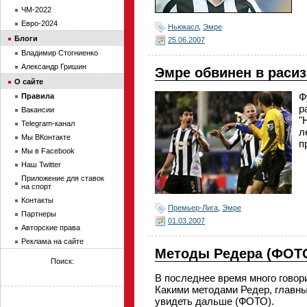
ЧМ-2022
Евро-2024
Ньюкасл
,
Эмре
Блоги
25.06.2007
Владимир Стогниенко
Александр Гришин
Эмре обвинен в раси
О сайте
Ф
Правила
р
Вакансии
"
Telegram-канал
л
Мы ВКонтакте
п
Мы в Facebook
Наш Twitter
Приложение для ставок
на спорт
Контакты
Премьер-Лига
,
Эмре
Партнеры
01.03.2007
Авторские права
Реклама на сайте
Методы Редера (ФОТ
Поиск:
В последнее время много говори
Какими методами Редер, главны
увидеть дальше (ФОТО).