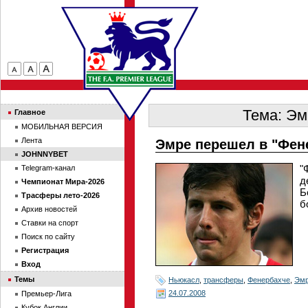
Тема: Эм
Главное
МОБИЛЬНАЯ ВЕРСИЯ
Лента
Эмре перешел в "Фен
JOHNNYBET
"
Telegram-канал
д
Чемпионат Мира-2026
Б
Трасферы лето-2026
б
Архив новостей
Ставки на спорт
Поиск по сайту
Регистрация
Вход
Темы
Ньюкасл
,
трансферы
,
Фенербахче
,
Эм
24.07.2008
Премьер-Лига
Кубок Англии