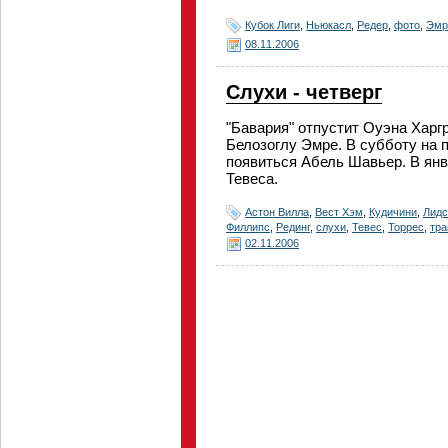
Кубок Лиги
,
Ньюкасл
,
Редер
,
фото
,
Эмр
08.11.2006
Слухи - четверг
"Бавария" отпустит Оуэна Харг
Белозоглу Эмре. В субботу на 
появиться Абель Шавьер. В янв
Тевеса.
Астон Вилла
,
Вест Хэм
,
Кудичини
,
Лидс
Филлипс
,
Рединг
,
слухи
,
Тевес
,
Торрес
,
тр
02.11.2006