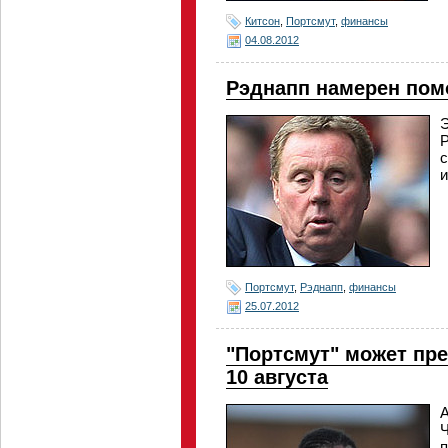
Китсон
,
Портсмут
,
финансы
04.08.2012
Рэднапп намерен пом
Э
Р
с
и
Портсмут
,
Рэднапп
,
финансы
25.07.2012
"Портсмут" может пре
10 августа
А
Ч
п