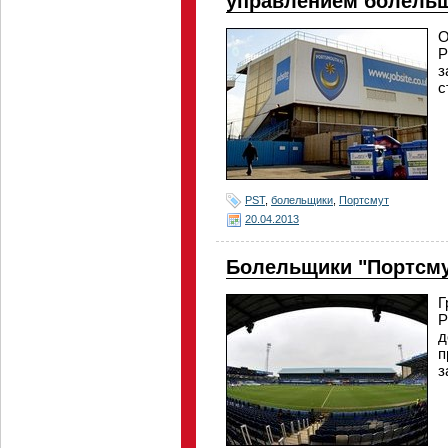
управлением болель
О
P
з
с
PST
,
болельщики
,
Портсмут
20.04.2013
Болельщики "Портсму
Г
P
д
п
з