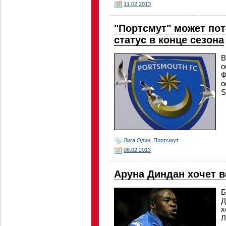
11.02.2013
"Портсмут" может по
статус в конце сезона
В
о
Ф
о
S
Лига Один
,
Портсмут
08.02.2013
Аруна Диндан хочет в
Б
Д
х
Л