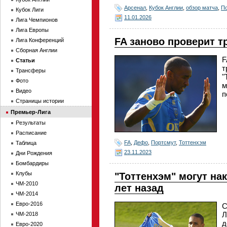
Арсенал
,
Кубок Англии
,
обзор матча
,
П
Кубок Лиги
11.01.2026
Лига Чемпионов
Лига Европы
FA заново проверит 
Лига Конференций
Сборная Англии
F
Статьи
т
Трансферы
"
Фото
м
Видео
п
Страницы истории
Премьер-Лига
Результаты
Расписание
FA
,
Дефо
,
Портсмут
,
Тоттенхэм
Таблица
23.11.2023
Дни Рождения
Бомбардиры
Клубы
"Тоттенхэм" могут на
ЧМ-2010
лет назад
ЧМ-2014
Евро-2016
С
Л
ЧМ-2018
д
Евро-2020