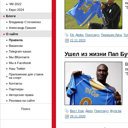
н
ЧМ-2022
"
Евро-2024
Блоги
Владимир Стогниенко
Александр Гришин
О сайте
FA
,
Дефо
,
Портсмут
,
Премьер-Лига
,
То
Правила
21.11.2023
Вакансии
Telegram-канал
Ушел из жизни Пап Бу
Мы ВКонтакте
Мы в Facebook
В
п
Наш Twitter
"
Приложение для ставок
на спорт
Контакты
Партнеры
Авторские права
Реклама на сайте
Поиск:
Вест Хэм
,
Диоп
,
Портсмут
,
Фулхэм
29.11.2020