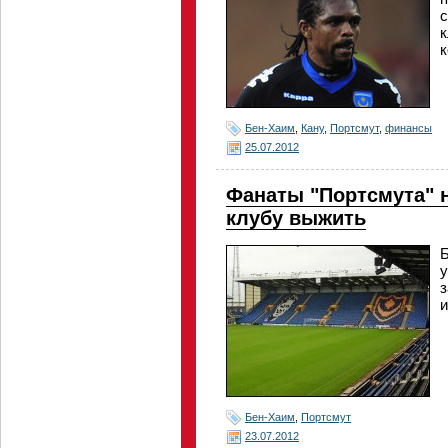
с
к
к
Бен-Хаим
,
Кану
,
Портсмут
,
финансы
25.07.2012
Фанаты "Портсмута" н
клубу выжить
Б
у
з
и
Бен-Хаим
,
Портсмут
23.07.2012