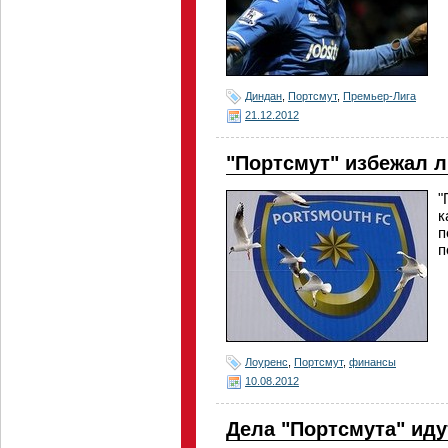
Диндан
,
Портсмут
,
Премьер-Лига
21.12.2012
"Портсмут" избежал 
"
к
п
п
Лоуренс
,
Портсмут
,
финансы
10.08.2012
Дела "Портсмута" иду