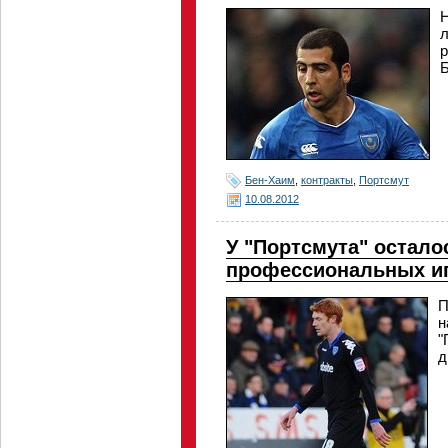
Н
л
р
Б
Бен-Хаим
,
контракты
,
Портсмут
10.08.2012
У "Портсмута" остало
профессиональных и
П
н
"
д