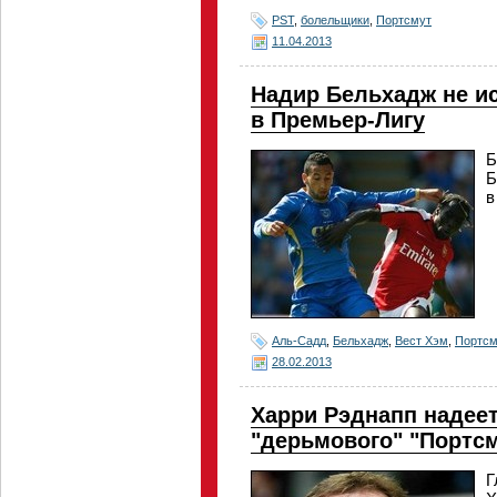
PST
,
болельщики
,
Портсмут
11.04.2013
Надир Бельхадж не и
в Премьер-Лигу
Б
Б
в
Аль-Садд
,
Бельхадж
,
Вест Хэм
,
Портсм
28.02.2013
Харри Рэднапп надее
"дерьмового" "Портс
Г