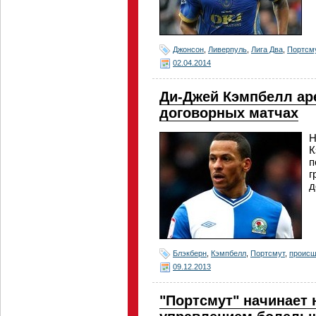
Джонсон
,
Ливерпуль
,
Лига Два
,
Портсм
02.04.2014
Ди-Джей Кэмпбелл аре
договорных матчах
Н
К
п
г
д
Блэкберн
,
Кэмпбелл
,
Портсмут
,
происш
09.12.2013
"Портсмут" начинает