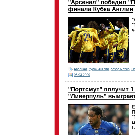
"Арсенал" победил "П
финала Кубка Англии
"
"
ч
Арсенал
,
Кубок Англии
,
обзор матча
,
П
03.03.2020
"Портсмут" получит 1
"Ливерпуль" выиграе
Е
П
"
м
Г