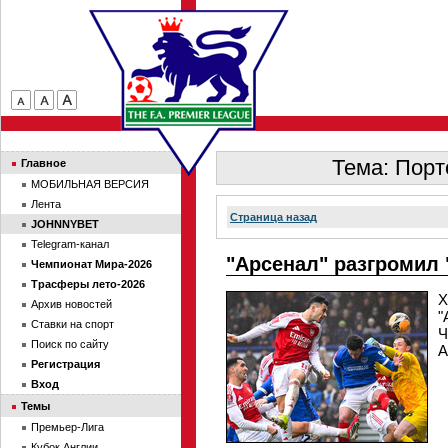
Тема: Порт
Главное
МОБИЛЬНАЯ ВЕРСИЯ
Лента
Страница назад
JOHNNYBET
Telegram-канал
"Арсенал" разгромил 
Чемпионат Мира-2026
Трасферы лето-2026
Х
Архив новостей
"
Ставки на спорт
Ч
Поиск по сайту
А
Регистрация
Вход
Темы
Премьер-Лига
Кубок Англии