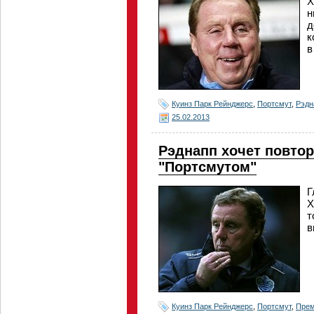
Х
н
д
к
в
Куинз Парк Рейнджерс
,
Портсмут
,
Рэдн
25.02.2013
Рэднапп хочет повтор
"Портсмутом"
Г
Х
т
в
Куинз Парк Рейнджерс
,
Портсмут
,
Прем