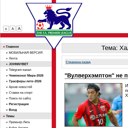
Тема: Ха
Главное
МОБИЛЬНАЯ ВЕРСИЯ
Лента
Страница назад
JOHNNYBET
Telegram-канал
"Вулверхэмптон" не п
Чемпионат Мира-2026
Трасферы лето-2026
И
Архив новостей
п
Ставки на спорт
Х
Поиск по сайту
Регистрация
Вход
Темы
Премьер-Лига
Кубок Англии