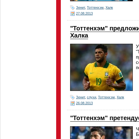
Зенит
,
Тоттенхэм
,
Халк
27.08.2013
"Тоттенхэм" предлож
Халка
У
"
п
с
п
Зенит
,
слухи
,
Тоттенхэм
,
Халк
26.08.2013
"Тоттенхэм" претенду
Ч
Б