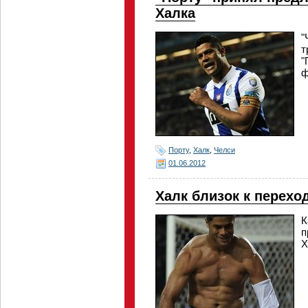
Халка
"
т
"
ф
Порту
,
Халк
,
Челси
01.06.2012
Халк близок к перехо
К
п
Х