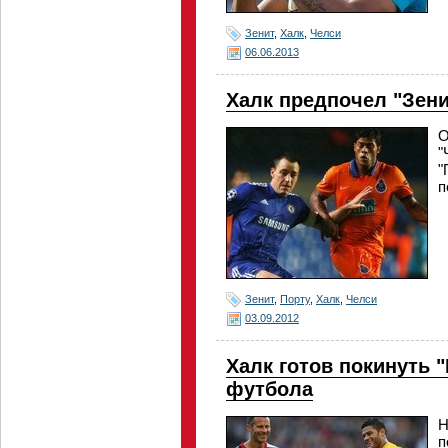
Зенит
,
Халк
,
Челси
06.06.2013
Халк предпочел "Зенит
О
"
"
п
Зенит
,
Порту
,
Халк
,
Челси
03.09.2012
Халк готов покинуть 
футбола
Н
п