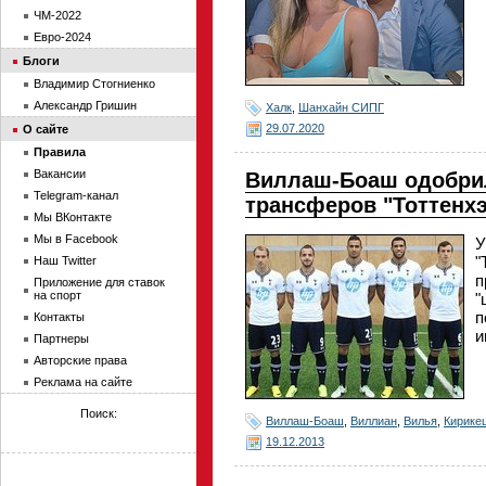
ЧМ-2022
Евро-2024
Блоги
Владимир Стогниенко
Александр Гришин
Халк
,
Шанхайн СИПГ
29.07.2020
О сайте
Правила
Вакансии
Виллаш-Боаш одобри
Telegram-канал
трансферов "Тоттенх
Мы ВКонтакте
Мы в Facebook
У
"
Наш Twitter
п
Приложение для ставок
на спорт
"
п
Контакты
и
Партнеры
Авторские права
Реклама на сайте
Поиск:
Виллаш-Боаш
,
Виллиан
,
Вилья
,
Кирике
19.12.2013