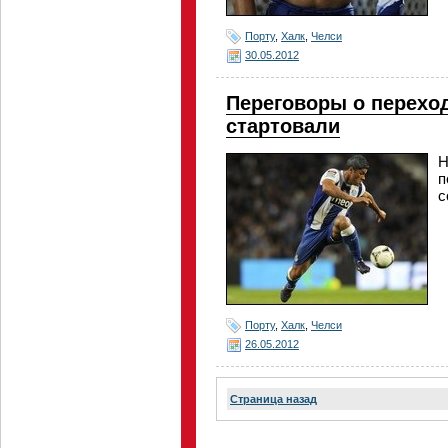
Порту
,
Халк
,
Челси
30.05.2012
Переговоры о переход
стартовали
Н
п
с
Порту
,
Халк
,
Челси
26.05.2012
Страница назад