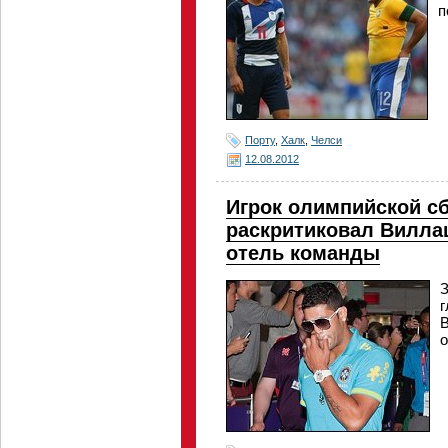
п
Порту
,
Халк
,
Челси
12.08.2012
Игрок олимпийской с
раскритиковал Виллаш
отель команды
З
г
В
о