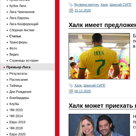
Вулверхэмптон
,
Халк
,
Шанхай СИПГ
Кубок Лиги
15.12.2020
Лига Чемпионов
Лига Европы
Халк имеет предложе
Лига Конференций
Сборная Англии
Б
Статьи
п
Трансферы
в
Фото
Видео
Страницы истории
Премьер-Лига
Результаты
Расписание
Халк
,
Шанхай СИПГ
Таблица
08.12.2020
Дни Рождения
Бомбардиры
Клубы
Халк может приехать 
ЧМ-2010
Н
ЧМ-2014
п
Евро-2016
с
ЧМ-2018
Евро-2020