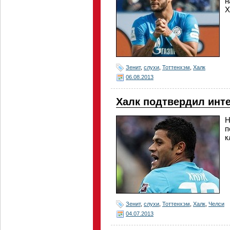
н
Х
Зенит
,
слухи
,
Тоттенхэм
,
Халк
06.08.2013
Халк подтвердил инте
Н
п
к
Зенит
,
слухи
,
Тоттенхэм
,
Халк
,
Челси
04.07.2013