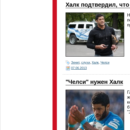
Халк подтвердил, что
Н
п
п
Зенит
,
слухи
,
Халк
,
Челси
07.06.2013
"Челси" нужен Халк
Г
ж
к
б
"