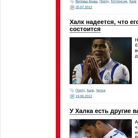
Виллаш-Боаш
,
Порту
,
Тоттенхэм
,
Халк
20.07.2012
Халк надеется, что ег
состоится
Н
б
в
д
Порту
,
Халк
,
Челси
19.06.2012
У Халка есть другие 
А
ч
е
В