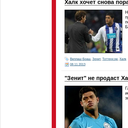
Халк хочет снова по
Н
п
п
Б
Виллаш-Боаш
,
Зенит
,
Тоттенхэм
,
Халк
08.11.2013
"Зенит" не продаст Х
Г
и
з