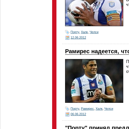
ч
Порту
,
Халк
,
Челси
12.06.2012
Рамирес надеется, чт
П
ч
о
Порту
,
Рамирес
,
Халк
,
Челси
06.06.2012
"Порту" принял предл