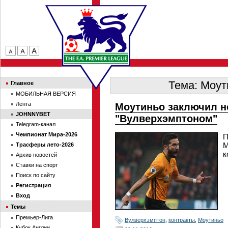
Тема: Моут
Главное
МОБИЛЬНАЯ ВЕРСИЯ
Лента
Моутиньо заключил н
JOHNNYBET
"Вулверхэмптоном"
Telegram-канал
Чемпионат Мира-2026
П
М
Трасферы лето-2026
к
Архив новостей
Ставки на спорт
Поиск по сайту
Регистрация
Вход
Темы
Премьер-Лига
Вулверхэмптон
,
контракты
,
Моутиньо
Кубок Англии