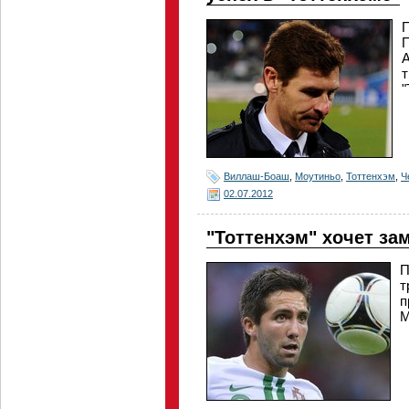
П
П
т
"
Виллаш-Боаш
,
Моутиньо
,
Тоттенхэм
,
Ч
02.07.2012
"Тоттенхэм" хочет за
П
т
п
М