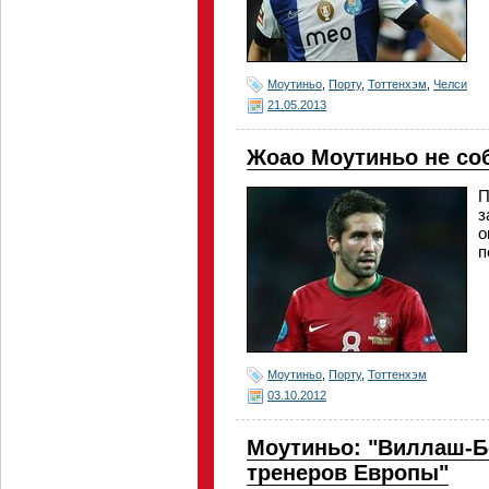
Моутиньо
,
Порту
,
Тоттенхэм
,
Челси
21.05.2013
Жоао Моутиньо не соб
П
з
о
п
Моутиньо
,
Порту
,
Тоттенхэм
03.10.2012
Моутиньо: "Виллаш-Б
тренеров Европы"