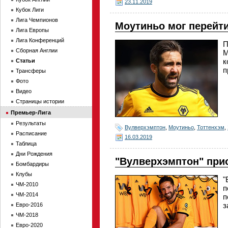
23.11.2019
Кубок Лиги
Лига Чемпионов
Моутиньо мог перейти
Лига Европы
Лига Конференций
П
Сборная Англии
М
к
Статьи
п
Трансферы
Фото
Видео
Страницы истории
Премьер-Лига
Результаты
Вулверхэмптон
,
Моутиньо
,
Тоттенхэм
,
Расписание
16.03.2019
Таблица
Дни Рождения
"Вулверхэмптон" при
Бомбардиры
Клубы
"
ЧМ-2010
п
ЧМ-2014
п
з
Евро-2016
ЧМ-2018
Евро-2020