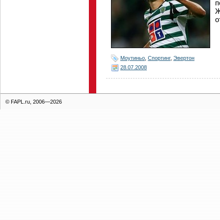
п
Ж
о
Моутиньо
,
Спортинг
,
Эвертон
28.07.2008
© FAPL.ru, 2006—2026