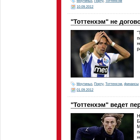
Моутиньо
,
Порту
,
Тоттенхэм
10.09.2012
"Тоттенхэм" не догов
"
п
н
р
Моутиньо
,
Порту
,
Тоттенхэм
,
финансы
01.09.2012
"Тоттенхэм" ведет п
Н
Б
М
п
н