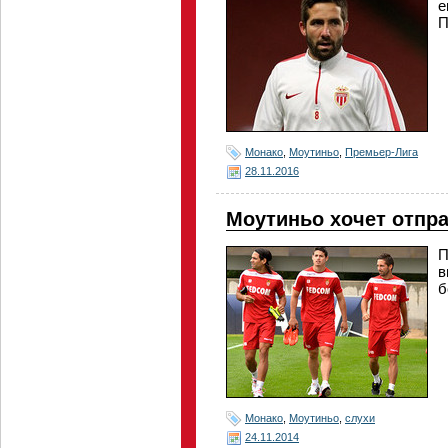
е
П
Монако
,
Моутиньо
,
Премьер-Лига
28.11.2016
Моутиньо хочет отпра
П
в
б
Монако
,
Моутиньо
,
слухи
24.11.2014