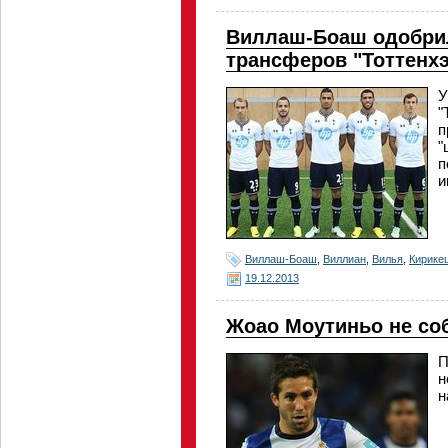
Виллаш-Боаш одобри
трансферов "Тоттенх
У
"
п
"
п
и
Виллаш-Боаш
,
Виллиан
,
Вилья
,
Кирике
19.12.2013
Жоао Моутиньо не со
П
н
н