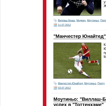
у
Ж
Виллаш-Боаш
,
Модрич
,
Моутиньо
,
Порт
11.07.2012
"Манчестер Юнайтед"
К
Ю
п
М
Манчестер Юнайтед
,
Моутиньо
,
Порту
03.07.2012
Моутиньо: "Виллаш-Б
успех в "Тоттенхэме"