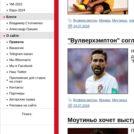
ЧМ-2022
Евро-2024
Блоги
Вулверхэмптон
,
Монако
,
Моутиньо
,
тр
Владимир Стогниенко
24.07.2018
Александр Гришин
О сайте
"Вулверхэмптон" сог
Правила
Вакансии
Н
Telegram-канал
д
Мы ВКонтакте
"
Мы в Facebook
Наш Twitter
Приложение для ставок
на спорт
Контакты
Партнеры
Авторские права
Вулверхэмптон
,
Монако
,
Моутиньо
Реклама на сайте
23.07.2018
Поиск:
Моутиньо хочет выст
П