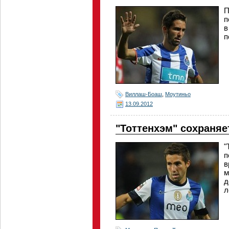
П
п
в
п
Виллаш-Боаш
,
Моутиньо
13.09.2012
"Тоттенхэм" сохраняе
"
п
в
м
д
л