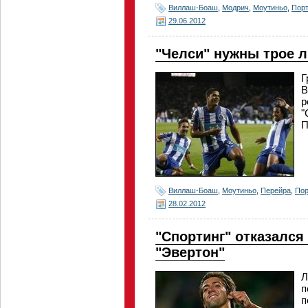
Виллаш-Боаш
,
Модрич
,
Моутиньо
,
Порт
29.06.2012
"Челси" нужны трое л
Г
В
р
"
П
Виллаш-Боаш
,
Моутиньо
,
Перейра
,
Пор
28.02.2012
"Спортинг" отказался
"Эвертон"
Л
п
п