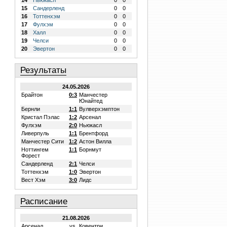
14
Ньюкасл
0
0
15
Сандерленд
0
0
16
Тоттенхэм
0
0
17
Фулхэм
0
0
18
Халл
0
0
19
Челси
0
0
20
Эвертон
0
0
Результаты
24.05.2026
Брайтон
0:3
Манчестер
Юнайтед
Бернли
1:1
Вулверхэмптон
Кристал Пэлас
1:2
Арсенал
Фулхэм
2:0
Ньюкасл
Ливерпуль
1:1
Брентфорд
Манчестер Сити
1:2
Астон Вилла
Ноттингем
1:1
Борнмут
Форест
Сандерленд
2:1
Челси
Тоттенхэм
1:0
Эвертон
Вест Хэм
3:0
Лидс
Расписание
21.08.2026
Арсенал
vs.
Ковентри