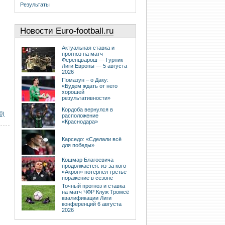
Результаты
Новости Euro-football.ru
Актуальная ставка и
прогноз на матч
Ференцварош — Гурник
Лиги Европы — 5 августа
2026
Помазун – о Даку:
«Будем ждать от него
хорошей
результативности»
Кордоба вернулся в
0)
расположение
«Краснодара»
Карседо: «Сделали всё
для победы»
Кошмар Благоевича
продолжается: из-за кого
«Акрон» потерпел третье
поражение в сезоне
Точный прогноз и ставка
на матч ЧФР Клуж Тромсё
квалификации Лиги
конференций 6 августа
2026