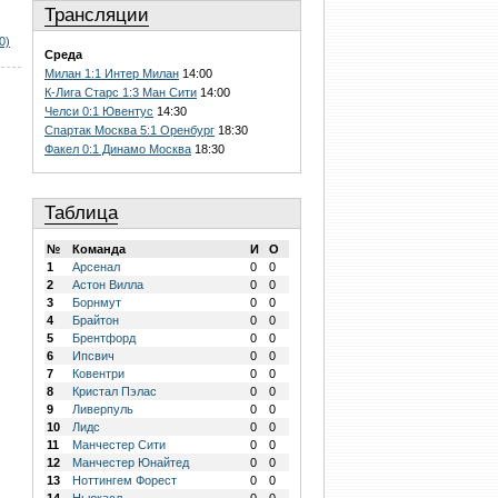
Трансляции
0)
Среда
Милан 1:1 Интер Милан
14:00
К-Лига Старс 1:3 Ман Сити
14:00
Челси 0:1 Ювентус
14:30
Спартак Москва 5:1 Оренбург
18:30
Факел 0:1 Динамо Москва
18:30
Таблица
№
Команда
И
О
1
Арсенал
0
0
2
Астон Вилла
0
0
3
Борнмут
0
0
4
Брайтон
0
0
5
Брентфорд
0
0
6
Ипсвич
0
0
7
Ковентри
0
0
8
Кристал Пэлас
0
0
9
Ливерпуль
0
0
10
Лидс
0
0
11
Манчестер Сити
0
0
12
Манчестер Юнайтед
0
0
13
Ноттингем Форест
0
0