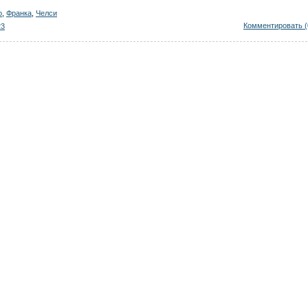
о
,
Франка
,
Челси
Комментировать (
23