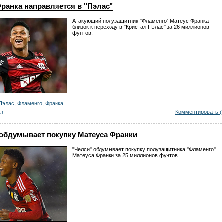
ранка направляется в "Пэлас"
Атакующий полузащитник "Фламенго" Матеус Франка
близок к переходу в "Кристал Пэлас" за 26 миллионов
фунтов.
Пэлас
,
Фламенго
,
Франка
Комментировать (
23
 обдумывает покупку Матеуса Франки
"Челси" обдумывает покупку полузащитника "Фламенго"
Матеуса Франки за 25 миллионов фунтов.