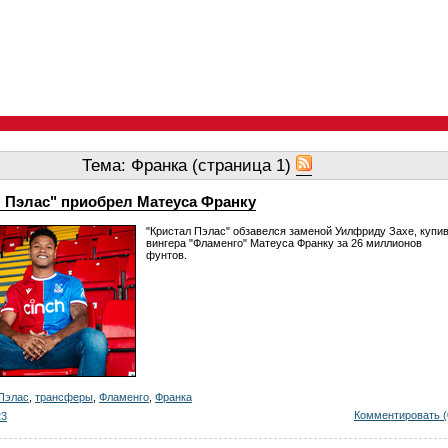
Тема: Франка (страница 1)
л Пэлас" приобрел Матеуса Франку
"Кристал Пэлас" обзавелся заменой Уилфриду Захе, купи
вингера "Фламенго" Матеуса Франку за 26 миллионов
фунтов.
Пэлас
,
трансферы
,
Фламенго
,
Франка
Комментировать (
23