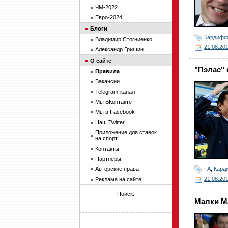
ЧМ-2022
Евро-2024
Блоги
Кардиф
Владимир Стогниенко
21.08.20
Александр Гришин
О сайте
"Пэлас" 
Правила
Вакансии
Telegram-канал
Мы ВКонтакте
Мы в Facebook
Наш Twitter
Приложение для ставок
на спорт
Контакты
Партнеры
FA
,
Кард
Авторские права
21.08.20
Реклама на сайте
Поиск:
Малки Ма