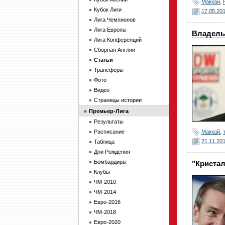
Маккай
,
Кубок Лиги
17.05.20
Лига Чемпионов
Лига Европы
Владель
Лига Конференций
Сборная Англии
Статьи
Трансферы
Фото
Видео
Страницы истории
Премьер-Лига
Результаты
Маккай
,
Расписание
21.11.20
Таблица
Дни Рождения
Бомбардиры
"Кристал
Клубы
ЧМ-2010
ЧМ-2014
Евро-2016
ЧМ-2018
Евро-2020