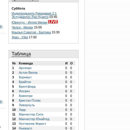
Суббота
Индепендьенте Ривадавия 2:1
Эстудиантес Рио-Куарто
03:45
Ювентус - Интер Милан
9)
Челси - Милан
15:00
Крылья Советов - Балтика
15:30
Урал - Уфа
17:00
Таблица
№
Команда
И
О
1
Арсенал
0
0
2
Астон Вилла
0
0
3
Борнмут
0
0
4
Брайтон
0
0
5
Брентфорд
0
0
6
Ипсвич
0
0
7
Ковентри
0
0
8
Кристал Пэлас
0
0
9)
9
Ливерпуль
0
0
10
Лидс
0
0
11
Манчестер Сити
0
0
12
Манчестер Юнайтед
0
0
13
Ноттингем Форест
0
0
в
14
Ньюкасл
0
0