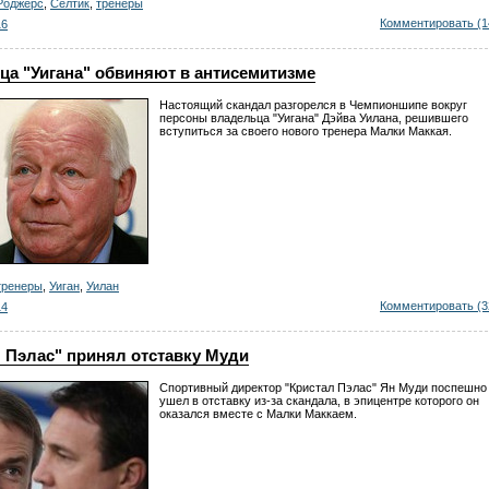
Роджерс
,
Селтик
,
тренеры
Комментировать (1
16
ца "Уигана" обвиняют в антисемитизме
Настоящий скандал разгорелся в Чемпионшипе вокруг
персоны владельца "Уигана" Дэйва Уилана, решившего
вступиться за своего нового тренера Малки Маккая.
тренеры
,
Уиган
,
Уилан
Комментировать (3
14
 Пэлас" принял отставку Муди
Спортивный директор "Кристал Пэлас" Ян Муди поспешно
ушел в отставку из-за скандала, в эпицентре которого он
оказался вместе с Малки Маккаем.