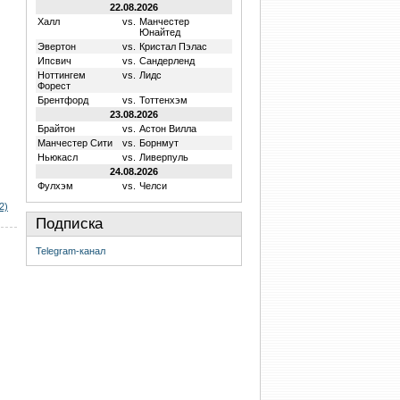
22.08.2026
Халл
vs.
Манчестер
Юнайтед
Эвертон
vs.
Кристал Пэлас
Ипсвич
vs.
Сандерленд
Ноттингем
vs.
Лидс
Форест
Брентфорд
vs.
Тоттенхэм
23.08.2026
Брайтон
vs.
Астон Вилла
Манчестер Сити
vs.
Борнмут
Ньюкасл
vs.
Ливерпуль
24.08.2026
Фулхэм
vs.
Челси
2)
Подписка
Telegram-канал