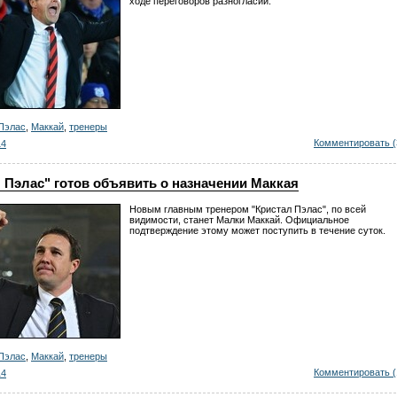
ходе переговоров разногласий.
Пэлас
,
Маккай
,
тренеры
Комментировать (
14
 Пэлас" готов объявить о назначении Маккая
Новым главным тренером "Кристал Пэлас", по всей
видимости, станет Малки Маккай. Официальное
подтверждение этому может поступить в течение суток.
Пэлас
,
Маккай
,
тренеры
Комментировать (
14