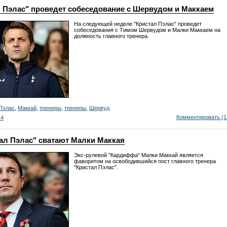
л Пэлас" проведет собеседование с Шервудом и Маккаем
На следующей неделе "Кристал Пэлас" проведет
собеседования с Тимом Шервудом и Малки Маккаем на
должность главного тренера.
Пэлас
,
Маккай
,
тренеры
,
тренеры
,
Шервуд
Комментировать (1
14
ал Пэлас" сватают Малки Маккая
Экс-рулевой "Кардиффа" Малки Маккай является
фаворитом на освободившийся пост главного тренера
"Кристал Пэлас".