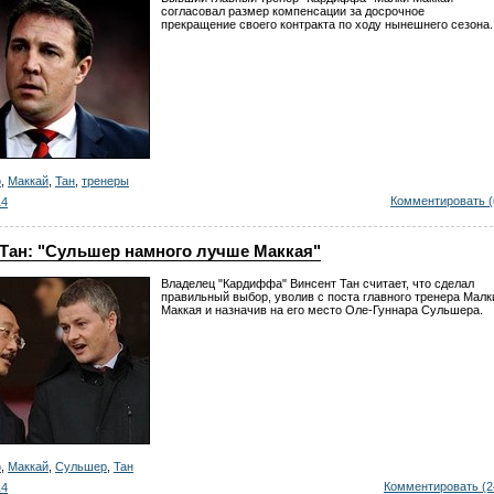
согласовал размер компенсации за досрочное
прекращение своего контракта по ходу нынешнего сезона.
ф
,
Маккай
,
Тан
,
тренеры
Комментировать (
14
 Тан: "Сульшер намного лучше Маккая"
Владелец "Кардиффа" Винсент Тан считает, что сделал
правильный выбор, уволив с поста главного тренера Малк
Маккая и назначив на его место Оле-Гуннара Сульшера.
ф
,
Маккай
,
Сульшер
,
Тан
Комментировать (2
14