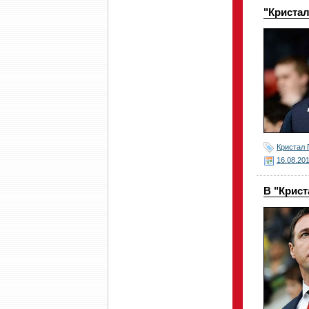
"Криста
Кристал 
16.08.20
В "Крист