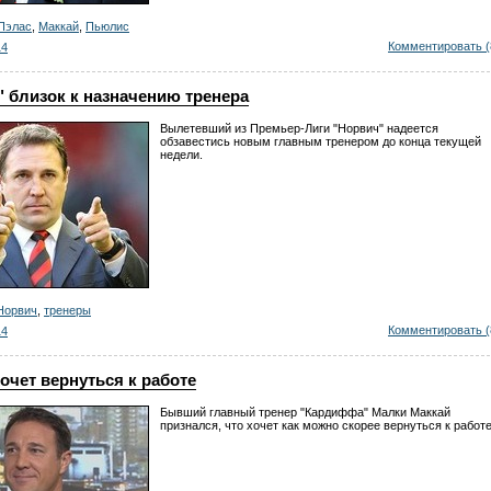
Пэлас
,
Маккай
,
Пьюлис
Комментировать (
14
 близок к назначению тренера
Вылетевший из Премьер-Лиги "Норвич" надеется
обзавестись новым главным тренером до конца текущей
недели.
Норвич
,
тренеры
Комментировать (
14
очет вернуться к работе
Бывший главный тренер "Кардиффа" Малки Маккай
признался, что хочет как можно скорее вернуться к работе