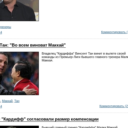
тренеры
Комментировать (
14
Тан: "Во всем виноват Маккай"
Владелец "Кардиффа" Винсент Тан винит в вылете своей
команды из Премьер-Лиги бывшего главного тренера Мал
Маккая.
ф
,
Маккай
,
Тан
Комментировать (2
14
и "Кардифф" согласовали размер компенсации
Бывший главный тренер "Кардиффа" Малки Маккай