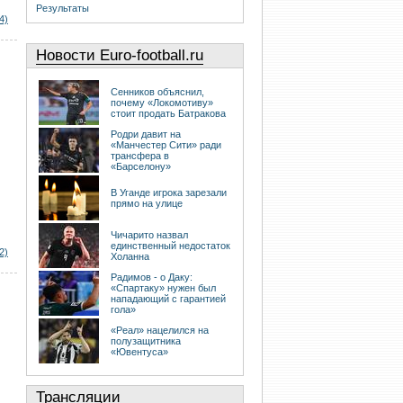
Результаты
4)
Новости Euro-football.ru
Сенников объяснил,
почему «Локомотиву»
стоит продать Батракова
Родри давит на
«Манчестер Сити» ради
трансфера в
«Барселону»
В Уганде игрока зарезали
прямо на улице
Чичарито назвал
единственный недостаток
2)
Холанна
Радимов - о Даку:
«Спартаку» нужен был
нападающий с гарантией
гола»
«Реал» нацелился на
полузащитника
«Ювентуса»
Трансляции