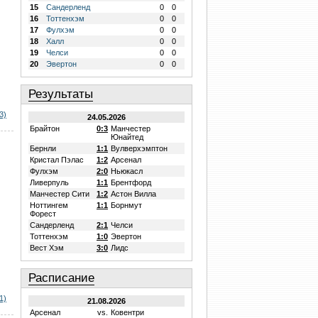
15
Сандерленд
0
0
16
Тоттенхэм
0
0
17
Фулхэм
0
0
18
Халл
0
0
19
Челси
0
0
20
Эвертон
0
0
Результаты
3)
24.05.2026
Брайтон
0:3
Манчестер
Юнайтед
Бернли
1:1
Вулверхэмптон
Кристал Пэлас
1:2
Арсенал
Фулхэм
2:0
Ньюкасл
Ливерпуль
1:1
Брентфорд
Манчестер Сити
1:2
Астон Вилла
Ноттингем
1:1
Борнмут
Форест
Сандерленд
2:1
Челси
Тоттенхэм
1:0
Эвертон
Вест Хэм
3:0
Лидс
Расписание
1)
21.08.2026
Арсенал
vs.
Ковентри