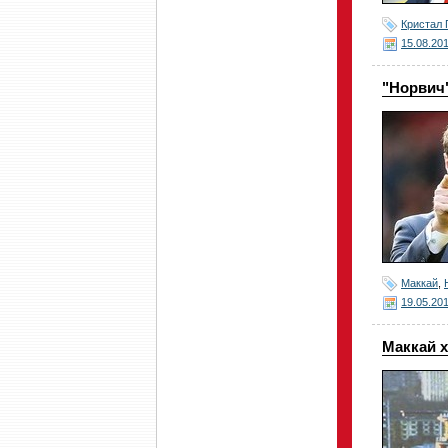
Кристал 
15.08.20
"Норвич"
Маккай
,
19.05.20
Маккай х