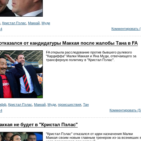
ф
,
Кристал Пэлас
,
Маккай
,
Муди
Комментировать (
14
отказался от кандидатуры Маккая после жалобы Тана в FA
FA открыла расследование против бывшего рулевого
"Кардиффа" Малки Маккая и Яна Муди, отвечающего за
трансферную политику в "Кристал Пэлас".
ифф
,
Кристал Пэлас
,
Маккай
,
Муди
,
происшествия
,
Тан
Комментировать (5
14
ккая не будет в "Кристал Пэлас"
"Кристал Пэлас" отказался от идеи назначения Малки
Маккая своим новым главным тренером из-за возникших 