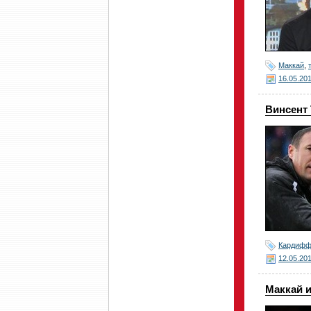
Маккай
,
16.05.20
Винсент 
Кардиф
12.05.20
Маккай 