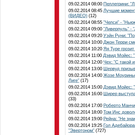
09.02.2014 08:00
Пеллегрини: "Л
09.02.2014 08:45
Лучшие момент
(ВИДЕО)
(12)
09.02.2014 08:55
"Челси" - "Нь
09.02.2014 09:00
"Ливерпуль" -
09.02.2014 09:20
Уэйн Руни: "По
09.02.2014 10:00
Джон Терри см
09.02.2014 10:20
Яя Туре грози
09.02.2014 11:00
Дэвид Мойес: 
09.02.2014 12:00
Чех: "С такой 
09.02.2014 13:00
Шервуд призыв
09.02.2014 14:00
Жозе Моуриньо
Лиге"
(17)
09.02.2014 15:00
Дэвид Мойес: 
09.02.2014 16:00
Ширер выступа
(33)
09.02.2014 17:00
Роберто Манчи
09.02.2014 18:00
Том Инс довол
09.02.2014 19:00
Рейна: "Не зна
09.02.2014 19:25
Гол Адебайора
"Эвертоном"
(727)