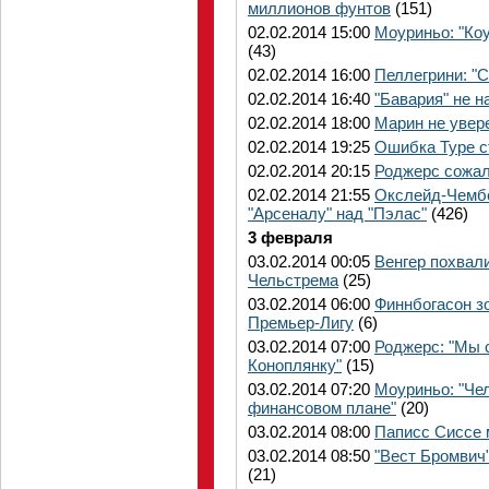
миллионов фунтов
(151)
02.02.2014 15:00
Моуриньо: "Коу
(43)
02.02.2014 16:00
Пеллегрини: "С
02.02.2014 16:40
"Бавария" не 
02.02.2014 18:00
Марин не увере
02.02.2014 19:25
Ошибка Туре с
02.02.2014 20:15
Роджерс сожал
02.02.2014 21:55
Окслейд-Чембе
"Арсеналу" над "Пэлас"
(426)
3 февраля
03.02.2014 00:05
Венгер похвал
Чельстрема
(25)
03.02.2014 06:00
Финнбогасон зо
Премьер-Лигу
(6)
03.02.2014 07:00
Роджерс: "Мы 
Коноплянку"
(15)
03.02.2014 07:20
Моуриньо: "Чел
финансовом плане"
(20)
03.02.2014 08:00
Паписс Сиссе 
03.02.2014 08:50
"Вест Бромвич
(21)