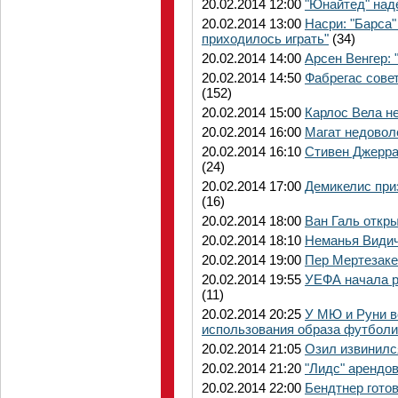
20.02.2014 12:00
"Юнайтед" над
20.02.2014 13:00
Насри: "Барса"
приходилось играть"
(34)
20.02.2014 14:00
Арсен Венгер: 
20.02.2014 14:50
Фабрегас сове
(152)
20.02.2014 15:00
Карлос Вела н
20.02.2014 16:00
Магат недовол
20.02.2014 16:10
Стивен Джерра
(24)
20.02.2014 17:00
Демикелис при
(16)
20.02.2014 18:00
Ван Галь откр
20.02.2014 18:10
Неманья Видич
20.02.2014 19:00
Пер Мертезаке
20.02.2014 19:55
УЕФА начала р
(11)
20.02.2014 20:25
У МЮ и Руни в
использования образа футболи
20.02.2014 21:05
Озил извинилс
20.02.2014 21:20
"Лидс" арендо
20.02.2014 22:00
Бендтнер готов