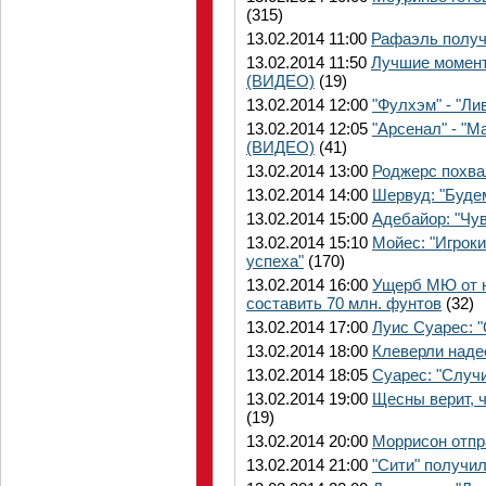
(315)
13.02.2014 11:00
Рафаэль получ
13.02.2014 11:50
Лучшие момент
(ВИДЕО)
(19)
13.02.2014 12:00
"Фулхэм" - "Л
13.02.2014 12:05
"Арсенал" - "
(ВИДЕО)
(41)
13.02.2014 13:00
Роджерс похва
13.02.2014 14:00
Шервуд: "Буде
13.02.2014 15:00
Адебайор: "Чув
13.02.2014 15:10
Мойес: "Игрок
успеха"
(170)
13.02.2014 16:00
Ущерб МЮ от н
составить 70 млн. фунтов
(32)
13.02.2014 17:00
Луис Суарес: 
13.02.2014 18:00
Клеверли наде
13.02.2014 18:05
Суарес: "Случ
13.02.2014 19:00
Щесны верит, 
(19)
13.02.2014 20:00
Моррисон отпр
13.02.2014 21:00
"Сити" получи