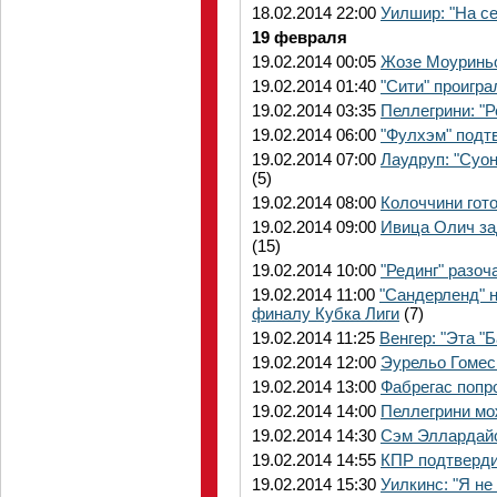
18.02.2014 22:00
Уилшир: "На се
19 февраля
19.02.2014 00:05
Жозе Моуриньо
19.02.2014 01:40
"Сити" проигра
19.02.2014 03:35
Пеллегрини: "
19.02.2014 06:00
"Фулхэм" подт
19.02.2014 07:00
Лаудруп: "Суон
(5)
19.02.2014 08:00
Колоччини гот
19.02.2014 09:00
Ивица Олич за
(15)
19.02.2014 10:00
"Рединг" разоч
19.02.2014 11:00
"Сандерленд" 
финалу Кубка Лиги
(7)
19.02.2014 11:25
Венгер: "Эта "
19.02.2014 12:00
Эурельо Гомес
19.02.2014 13:00
Фабрегас попр
19.02.2014 14:00
Пеллегрини мо
19.02.2014 14:30
Сэм Эллардайс
19.02.2014 14:55
КПР подтверди
19.02.2014 15:30
Уилкинс: "Я не