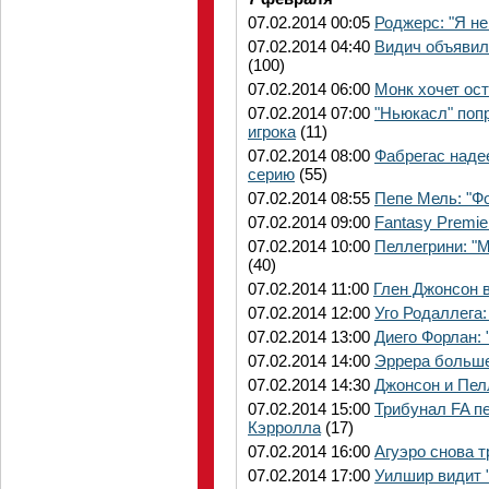
07.02.2014 00:05
Роджерс: "Я н
07.02.2014 04:40
Видич объявил 
(100)
07.02.2014 06:00
Монк хочет ос
07.02.2014 07:00
"Ньюкасл" поп
игрока
(11)
07.02.2014 08:00
Фабрегас наде
серию
(55)
07.02.2014 08:55
Пепе Мель: "Фо
07.02.2014 09:00
Fantasy Premie
07.02.2014 10:00
Пеллегрини: "
(40)
07.02.2014 11:00
Глен Джонсон 
07.02.2014 12:00
Уго Родаллега:
07.02.2014 13:00
Диего Форлан: 
07.02.2014 14:00
Эррера больше
07.02.2014 14:30
Джонсон и Пел
07.02.2014 15:00
Трибунал FA п
Кэрролла
(17)
07.02.2014 16:00
Агуэро снова т
07.02.2014 17:00
Уилшир видит 