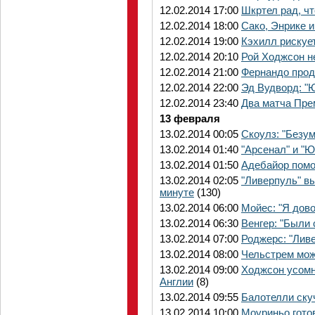
12.02.2014 17:00
Шкртел рад, чт
12.02.2014 18:00
Сако, Энрике 
12.02.2014 19:00
Кэхилл рискует
12.02.2014 20:10
Рой Ходжсон н
12.02.2014 21:00
Фернандо прод
12.02.2014 22:00
Эд Вудворд: "Ю
12.02.2014 23:40
Два матча Пре
13 февраля
13.02.2014 00:05
Скоулз: "Безу
13.02.2014 01:40
"Арсенал" и "Ю
13.02.2014 01:50
Адебайор помо
13.02.2014 02:05
"Ливерпуль" в
минуте
(130)
13.02.2014 06:00
Мойес: "Я дово
13.02.2014 06:30
Венгер: "Были
13.02.2014 07:00
Роджерс: "Ливе
13.02.2014 08:00
Чельстрем мож
13.02.2014 09:00
Ходжсон усомн
Англии
(8)
13.02.2014 09:55
Балотелли ску
13.02.2014 10:00
Моуриньо гото