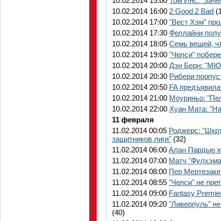
10.02.2014 15:00
Том Инс: "Заче
10.02.2014 16:00
2 Good 2 Bad
(1
10.02.2014 17:00
"Вест Хэм" про
10.02.2014 17:30
Феллайни полу
10.02.2014 18:05
Семь вещей, чт
10.02.2014 19:00
"Челси" побере
10.02.2014 20:00
Дэн Берн: "МЮ 
10.02.2014 20:30
Рибери пропус
10.02.2014 20:50
FA предъявила
10.02.2014 21:00
Моуриньо: "Пе
10.02.2014 22:00
Хуан Мата: "Н
11 февраля
11.02.2014 00:05
Роджерс: "Шкр
защитников лиги"
(32)
11.02.2014 06:00
Алан Пардью х
11.02.2014 07:00
Матч "Фулхэма
11.02.2014 08:00
Пер Мертезакер
11.02.2014 08:55
"Челси" не пре
11.02.2014 09:00
Fantasy Premie
11.02.2014 09:20
"Ливерпуль" н
(40)