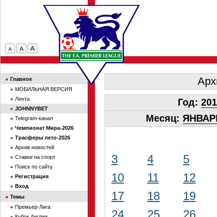
Арх
Главное
МОБИЛЬНАЯ ВЕРСИЯ
Лента
Год:
201
JOHNNYBET
Месяц:
ЯНВАР
Telegram-канал
Чемпионат Мира-2026
Трасферы лето-2026
Архив новостей
3
4
5
Ставки на спорт
Поиск по сайту
10
11
12
Регистрация
Вход
17
18
19
Темы
Премьер-Лига
24
25
26
Кубок Англии