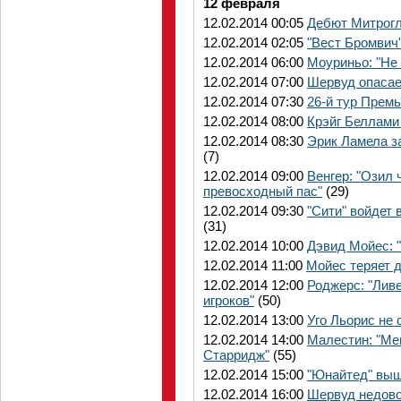
12 февраля
12.02.2014 00:05
Дебют Митрогл
12.02.2014 02:05
"Вест Бромвич"
12.02.2014 06:00
Моуриньо: "Не
12.02.2014 07:00
Шервуд опасает
12.02.2014 07:30
26-й тур Прем
12.02.2014 08:00
Крэйг Беллами
12.02.2014 08:30
Эрик Ламела з
(7)
12.02.2014 09:00
Венгер: "Озил
превосходный пас"
(29)
12.02.2014 09:30
"Сити" войдет
(31)
12.02.2014 10:00
Дэвид Мойес: 
12.02.2014 11:00
Мойес теряет 
12.02.2014 12:00
Роджерс: "Лив
игроков"
(50)
12.02.2014 13:00
Уго Льорис не 
12.02.2014 14:00
Малестин: "Мен
Старридж"
(55)
12.02.2014 15:00
"Юнайтед" выш
12.02.2014 16:00
Шервуд недовол