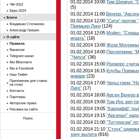
01.02.2014 10:00
Тим Шервуд: "С
ЧМ-2022
(5)
Евро-2024
01.02.2014 11:00
Венгер: "Арсен
Блоги
01.02.2014 12:00
"Сити" против "
Владимир Стогниенко
Премьер-Лиги
(124)
Александр Гришин
01.02.2014 12:05
Мойес: "Спраши
О сайте
играть"
(18)
Правила
01.02.2014 13:00
Жозе Моуриньо:
Вакансии
01.02.2014 14:00
Пеллегрини: "М
Telegram-канал
"Челси"
(36)
Мы ВКонтакте
01.02.2014 15:00
Роджерс считае
Мы в Facebook
01.02.2014 16:15
Клубы Премьер
Наш Twitter
январе
(23)
Приложение для ставок
01.02.2014 17:00
Чельстрем: "Н
на спорт
Лиге"
(17)
Контакты
01.02.2014 18:00
Арсен Венгер 
Партнеры
01.02.2014 19:00
Том Инс вел п
Авторские права
01.02.2014 19:05
"Кардифф" под
Реклама на сайте
01.02.2014 19:15
"Арсенал" над
Поиск:
01.02.2014 21:00
"Тоттенхэм" по
01.02.2014 21:10
"Стоук" одерж
зону вылета
(816)