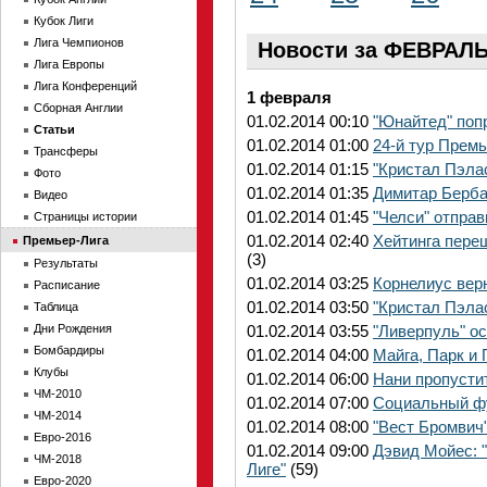
Кубок Лиги
Лига Чемпионов
Новости за ФЕВРАЛЬ
Лига Европы
Лига Конференций
1 февраля
Сборная Англии
01.02.2014 00:10
"Юнайтед" поп
Статьи
01.02.2014 01:00
24-й тур Прем
Трансферы
01.02.2014 01:15
"Кристал Пэла
Фото
01.02.2014 01:35
Димитар Берба
Видео
01.02.2014 01:45
"Челси" отправ
Страницы истории
01.02.2014 02:40
Хейтинга пере
Премьер-Лига
(3)
Результаты
01.02.2014 03:25
Корнелиус верн
Расписание
01.02.2014 03:50
"Кристал Пэла
Таблица
Дни Рождения
01.02.2014 03:55
"Ливерпуль" о
Бомбардиры
01.02.2014 04:00
Майга, Парк и
Клубы
01.02.2014 06:00
Нани пропусти
ЧМ-2010
01.02.2014 07:00
Социальный фу
ЧМ-2014
01.02.2014 08:00
"Вест Бромвич
Евро-2016
01.02.2014 09:00
Дэвид Мойес: 
ЧМ-2018
Лиге"
(59)
Евро-2020