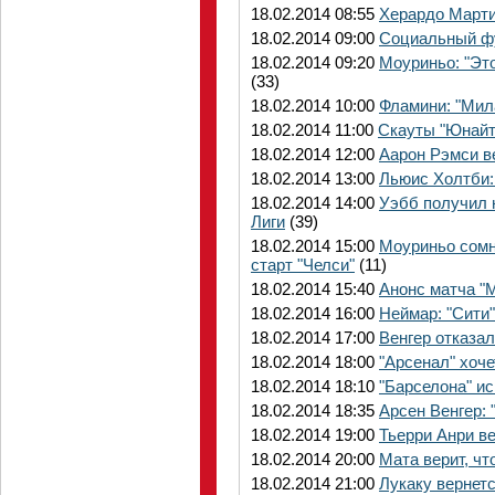
18.02.2014 08:55
Херардо Мартин
18.02.2014 09:00
Социальный фу
18.02.2014 09:20
Моуриньо: "Это
(33)
18.02.2014 10:00
Фламини: "Мил
18.02.2014 11:00
Скауты "Юнайт
18.02.2014 12:00
Аарон Рэмси в
18.02.2014 13:00
Льюис Холтби:
18.02.2014 14:00
Уэбб получил 
Лиги
(39)
18.02.2014 15:00
Моуриньо сомн
старт "Челси"
(11)
18.02.2014 15:40
Анонс матча "М
18.02.2014 16:00
Неймар: "Сити"
18.02.2014 17:00
Венгер отказал
18.02.2014 18:00
"Арсенал" хоче
18.02.2014 18:10
"Барселона" и
18.02.2014 18:35
Арсен Венгер: 
18.02.2014 19:00
Тьерри Анри в
18.02.2014 20:00
Мата верит, чт
18.02.2014 21:00
Лукаку вернетс