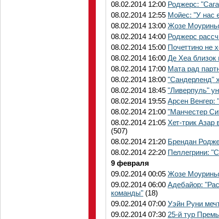
08.02.2014 12:00
Роджерс: "Саг
08.02.2014 12:55
Мойес: "У нас 
08.02.2014 13:00
Жозе Моуриньо
08.02.2014 14:00
Роджерс рассч
08.02.2014 15:00
Почеттино не х
08.02.2014 16:00
Де Хеа близок
08.02.2014 17:00
Мата рад парт
08.02.2014 18:00
"Сандерленд" 
08.02.2014 18:45
"Ливерпуль" у
08.02.2014 19:55
Арсен Венгер:
08.02.2014 21:00
"Манчестер Сит
08.02.2014 21:05
Хет-трик Азар
(507)
08.02.2014 21:20
Брендан Роджер
08.02.2014 22:20
Пеллегрини: "
9 февраля
09.02.2014 00:05
Жозе Моуриньо
09.02.2014 06:00
Адебайор: "Ра
команды"
(18)
09.02.2014 07:00
Уэйн Руни меч
09.02.2014 07:30
25-й тур Премь