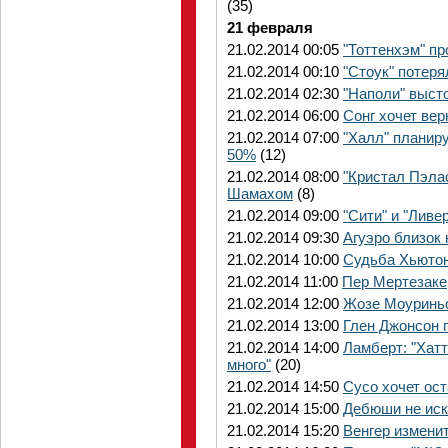
(35)
21 февраля
21.02.2014 00:05
"Тоттенхэм" пр
21.02.2014 00:10
"Стоук" потеря
21.02.2014 02:30
"Наполи" высто
21.02.2014 06:00
Сонг хочет вер
21.02.2014 07:00
"Халл" планир
50%
(12)
21.02.2014 08:00
"Кристал Пэлас
Шамахом
(8)
21.02.2014 09:00
"Сити" и "Ливе
21.02.2014 09:30
Агуэро близок 
21.02.2014 10:00
Судьба Хьютон
21.02.2014 11:00
Пер Мертезаке
21.02.2014 12:00
Жозе Моуриньо
21.02.2014 13:00
Глен Джонсон г
21.02.2014 14:00
Ламберт: "Хатт
много"
(20)
21.02.2014 14:50
Сусо хочет ост
21.02.2014 15:00
Дебюши не иск
21.02.2014 15:20
Венгер изменит