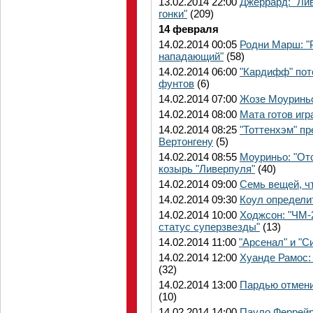
13.02.2014 22:00
Джеррард: "Ли
гонки"
(209)
14 февраля
14.02.2014 00:05
Родни Марш: "
нападающий"
(58)
14.02.2014 06:00
"Кардифф" пот
фунтов
(6)
14.02.2014 07:00
Жозе Моуриньо:
14.02.2014 08:00
Мата готов игр
14.02.2014 08:25
"Тоттенхэм" п
Вертонгену
(5)
14.02.2014 08:55
Моуриньо: "От
козырь "Ливерпуля"
(40)
14.02.2014 09:00
Семь вещей, чт
14.02.2014 09:30
Коул определи
14.02.2014 10:00
Ходжсон: "ЧМ-
статус суперзвезды"
(13)
14.02.2014 11:00
"Арсенал" и "С
14.02.2014 12:00
Хуанде Рамос: 
(32)
14.02.2014 13:00
Пардью отмени
(10)
14.02.2014 14:00
Пауло Феррейр