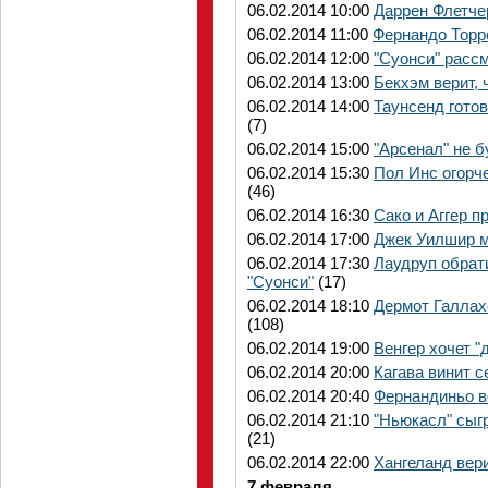
06.02.2014 10:00
Даррен Флетчер
06.02.2014 11:00
Фернандо Торре
06.02.2014 12:00
"Суонси" рассм
06.02.2014 13:00
Бекхэм верит, 
06.02.2014 14:00
Таунсенд гото
(7)
06.02.2014 15:00
"Арсенал" не б
06.02.2014 15:30
Пол Инс огорч
(46)
06.02.2014 16:30
Сако и Аггер 
06.02.2014 17:00
Джек Уилшир м
06.02.2014 17:30
Лаудруп обрат
"Суонси"
(17)
06.02.2014 18:10
Дермот Галлах
(108)
06.02.2014 19:00
Венгер хочет "
06.02.2014 20:00
Кагава винит с
06.02.2014 20:40
Фернандиньо в
06.02.2014 21:10
"Ньюкасл" сыгр
(21)
06.02.2014 22:00
Хангеланд вери
7 февраля