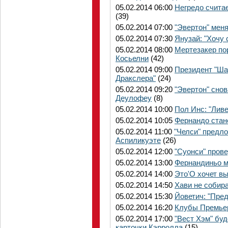
05.02.2014 06:00
Негредо считае
(39)
05.02.2014 07:00
"Эвертон" меня
05.02.2014 07:30
Янузай: "Хочу
05.02.2014 08:00
Мертезакер по
Косьелни
(42)
05.02.2014 09:00
Президент "Ша
Дракслера"
(24)
05.02.2014 09:20
"Эвертон" сно
Деулофеу
(8)
05.02.2014 10:00
Пол Инс: "Ливе
05.02.2014 10:05
Фернандо стан
05.02.2014 11:00
"Челси" предл
Аспиликуэте
(26)
05.02.2014 12:00
"Суонси" пров
05.02.2014 13:00
Фернандиньо м
05.02.2014 14:00
Это'О хочет вы
05.02.2014 14:50
Хави не собир
05.02.2014 15:30
Йоветич: "Пред
05.02.2014 16:20
Клубы Премьер
05.02.2014 17:00
"Вест Хэм" буд
карточки Кэрролла
(15)