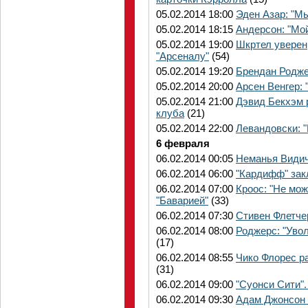
05.02.2014 18:00
Эден Азар: "М
05.02.2014 18:15
Андерсон: "Мо
05.02.2014 19:00
Шкртел уверен
"Арсеналу"
(54)
05.02.2014 19:20
Брендан Родже
05.02.2014 20:00
Арсен Венгер: 
05.02.2014 21:00
Дэвид Бекхэм 
клуба
(21)
05.02.2014 22:00
Левандовски: "
6 февраля
06.02.2014 00:05
Неманья Видич
06.02.2014 06:00
"Кардифф" зак
06.02.2014 07:00
Кроос: "Не мож
"Баварией"
(33)
06.02.2014 07:30
Стивен Флетчер
06.02.2014 08:00
Роджерс: "Уво
(17)
06.02.2014 08:55
Чико Флорес р
(31)
06.02.2014 09:00
"Суонси Сити"
06.02.2014 09:30
Адам Джонсон 