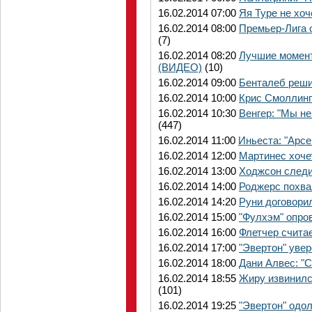
16.02.2014 07:00
Яя Туре не хоч
16.02.2014 08:00
Премьер-Лига 
(7)
16.02.2014 08:20
Лучшие момент
(ВИДЕО)
(10)
16.02.2014 09:00
Бенталеб реши
16.02.2014 10:00
Крис Смоллинг
16.02.2014 10:30
Венгер: "Мы не
(447)
16.02.2014 11:00
Иньеста: "Арсе
16.02.2014 12:00
Мартинес хочет
16.02.2014 13:00
Ходжсон следи
16.02.2014 14:00
Роджерс похва
16.02.2014 14:20
Руни договори
16.02.2014 15:00
"Фулхэм" опро
16.02.2014 16:00
Флетчер счита
16.02.2014 17:00
"Эвертон" уве
16.02.2014 18:00
Дани Алвес: "С
16.02.2014 18:55
Жиру извинилс
(101)
16.02.2014 19:25
"Эвертон" одол