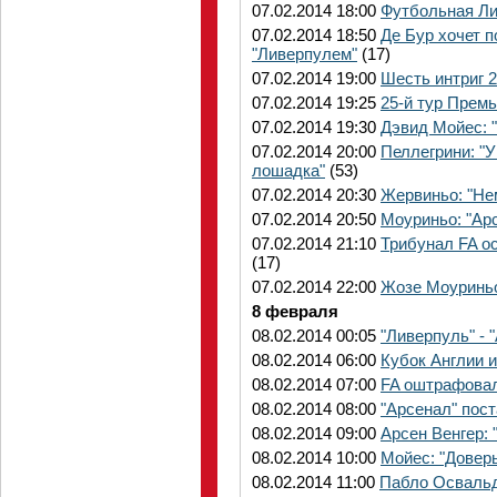
07.02.2014 18:00
Футбольная Ли
07.02.2014 18:50
Де Бур хочет п
"Ливерпулем"
(17)
07.02.2014 19:00
Шесть интриг 2
07.02.2014 19:25
25-й тур Прем
07.02.2014 19:30
Дэвид Мойес: "
07.02.2014 20:00
Пеллегрини: "У
лошадка"
(53)
07.02.2014 20:30
Жервиньо: "Не
07.02.2014 20:50
Моуриньо: "Ар
07.02.2014 21:10
Трибунал FA о
(17)
07.02.2014 22:00
Жозе Моуриньо
8 февраля
08.02.2014 00:05
"Ливерпуль" - 
08.02.2014 06:00
Кубок Англии и
08.02.2014 07:00
FA оштрафовал
08.02.2014 08:00
"Арсенал" пост
08.02.2014 09:00
Арсен Венгер: 
08.02.2014 10:00
Мойес: "Доверь
08.02.2014 11:00
Пабло Освальд