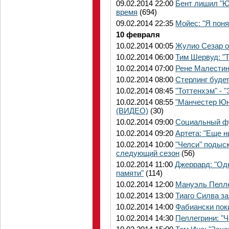
09.02.2014 22:00
Бент лишил "Ю
время
(694)
09.02.2014 22:35
Мойес: "Я поня
10 февраля
10.02.2014 00:05
Жулио Сезар о
10.02.2014 06:00
Тим Шервуд: "
10.02.2014 07:00
Рене Малестин
10.02.2014 08:00
Стерлинг буде
10.02.2014 08:45
"Тоттенхэм" -
10.02.2014 08:55
"Манчестер Юн
(ВИДЕО)
(30)
10.02.2014 09:00
Социальный фу
10.02.2014 09:20
Артета: "Еще н
10.02.2014 10:00
"Челси" подыс
следующий сезон
(56)
10.02.2014 11:00
Джеррард: "Одн
памяти"
(114)
10.02.2014 12:00
Мануэль Пеллег
10.02.2014 13:00
Тиаго Силва з
10.02.2014 14:00
Фабиански поки
10.02.2014 14:30
Пеллегрини: "Ч