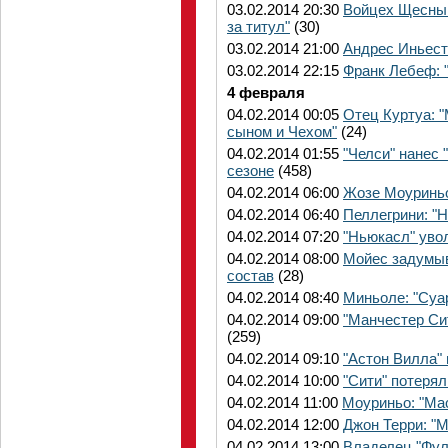
03.02.2014 20:30
Войцех Щесны:
за титул"
(30)
03.02.2014 21:00
Андрес Иньеста
03.02.2014 22:15
Франк Лебеф: 
4 февраля
04.02.2014 00:05
Отец Куртуа: 
сыном и Чехом"
(24)
04.02.2014 01:55
"Челси" нанес
сезоне
(458)
04.02.2014 06:00
Жозе Моуриньо
04.02.2014 06:40
Пеллегрини: "Н
04.02.2014 07:20
"Ньюкасл" уво
04.02.2014 08:00
Мойес задумыв
состав
(28)
04.02.2014 08:40
Миньоле: "Суа
04.02.2014 09:00
"Манчестер Си
(259)
04.02.2014 09:10
"Астон Вилла" 
04.02.2014 10:00
"Сити" потеря
04.02.2014 11:00
Моуриньо: "Ма
04.02.2014 12:00
Джон Терри: "М
04.02.2014 13:00
Владелец "Фул