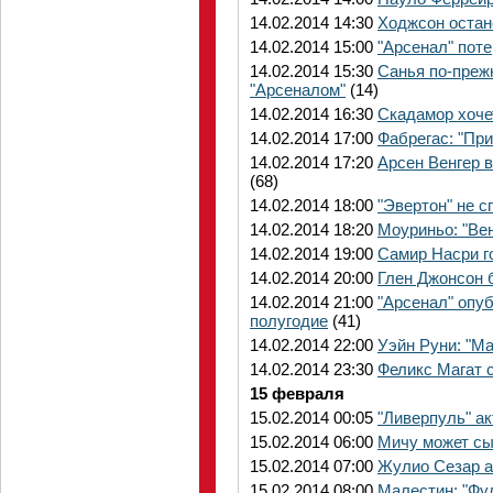
14.02.2014 14:30
Ходжсон остан
14.02.2014 15:00
"Арсенал" пот
14.02.2014 15:30
Санья по-прежн
"Арсеналом"
(14)
14.02.2014 16:30
Скадамор хоче
14.02.2014 17:00
Фабрегас: "Пр
14.02.2014 17:20
Арсен Венгер 
(68)
14.02.2014 18:00
"Эвертон" не 
14.02.2014 18:20
Моуриньо: "Вен
14.02.2014 19:00
Самир Насри го
14.02.2014 20:00
Глен Джонсон 
14.02.2014 21:00
"Арсенал" опу
полугодие
(41)
14.02.2014 22:00
Уэйн Руни: "М
14.02.2014 23:30
Феликс Магат 
15 февраля
15.02.2014 00:05
"Ливерпуль" а
15.02.2014 06:00
Мичу может сы
15.02.2014 07:00
Жулио Сезар а
15.02.2014 08:00
Малестин: "Фу