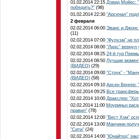
01.02.2014 22:15
Дэвид Мойес: 
победить?"
(98)
01.02.2014 22:30
"Арсенал" под
2 февраля
02.02.2014 06:00
Эванс и Джонс
(11)
02.02.2014 07:00
"Фулхэм" не п
02.02.2014 08:00
"Лидс" вернул 
02.02.2014 08:25
24-й тур Премь
02.02.2014 08:50
Лучшие момент
(ВИДЕО)
(29)
02.02.2014 09:00
"Стоук" - "Ма
(ВИДЕО)
(58)
02.02.2014 09:10
Арсен Венгер: 
02.02.2014 09:25
Все трансферы
02.02.2014 10:00
Дракслер: "Хот
02.02.2014 11:00
Моуриньо раск
правил"
(78)
02.02.2014 12:00
"Вест Хэм" ос
02.02.2014 13:00
Манчини получ
"Сити"
(24)
02.02.2014 14:00
"Юнайтед" закл