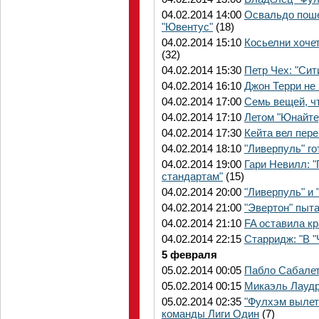
04.02.2014 14:00
Освальдо поше
"Ювентус"
(18)
04.02.2014 15:10
Косьелни хочет
(32)
04.02.2014 15:30
Петр Чех: "Сит
04.02.2014 16:10
Джон Терри не
04.02.2014 17:00
Семь вещей, чт
04.02.2014 17:10
Летом "Юнайте
04.02.2014 17:30
Кейта вел пере
04.02.2014 18:10
"Ливерпуль" г
04.02.2014 19:00
Гари Невилл: 
стандартам"
(15)
04.02.2014 20:00
"Ливерпуль" и
04.02.2014 21:00
"Эвертон" пыт
04.02.2014 21:10
FA оставила к
04.02.2014 22:15
Старридж: "В "
5 февраля
05.02.2014 00:05
Пабло Сабалет
05.02.2014 00:15
Микаэль Лаудр
05.02.2014 02:35
"Фулхэм вылет
команды Лиги Один
(7)