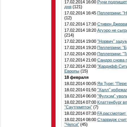
17.02.2014 16:00
Руни подпишет
дня
(121)
17.02.2014 16:45
Пеллегрини: "Н
(12)
17.02.2014 17:30
Стивен Джеррар
17.02.2014 18:20
Агуэро не сыгр
(214)
17.02.2014 19:00
"Норвич" заду
17.02.2014 19:20
Пеллегрини: "
17.02.2014 20:00
Пеллегрини: "Т
17.02.2014 21:00
Сандро снова г
17.02.2014 22:00
"Кардифф Сити
Европы
(15)
18 февраля
18.02.2014 00:05
Яя Туре: "Пер
18.02.2014 01:50
"Халл" избежа
18.02.2014 06:00
"Фулхэм" увол
18.02.2014 07:00
Клаттенбург в
"Саутгемптон"
(7)
18.02.2014 07:30
FA рассмотрит
18.02.2014 08:00
Старридж счита
"Челси"
(45)