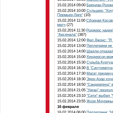
15.02.2014 09:00
Брендан Роджер
15.02.2014 10:00
Сульшер: "Хочу
Премьер-Лиге"
(10)
15.02.2014 11:00
Сборная Косов
матч
(27)
15.02.2014 11:30
Роджерс надее
"Арсенала"
(387)
15.02.2014 12:00
Фил Джонс: "Я 
15.02.2014 13:00
Пеллегрини не 
15.02.2014 14:00
Шадли отказалс
15.02.2014 15:00
Хендерсон мож
15.02.2014 15:30
Судьба Куртуа
15.02.2014 16:30
В "Саутгемптон
15.02.2014 17:30
Магат предвку
15.02.2014 18:30
Эден Азар хоч
15.02.2014 18:50
"Сандерленд" 
15.02.2014 21:05
"Уиган" продол
15.02.2014 23:10
"Сити" выбил "
15.02.2014 23:55
Жозе Моуриньо
16 февраля
16.02.2014 06:00
Пеллегрини: "