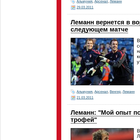
Альмуния
,
Арсенал
,
Леманн
29.03.2011
Леманн вернется в во
следующем матче
В
с
н
к
у
Альмуния
,
Арсенал
,
Венгер
,
Леманн
21.03.2011
Леманн: "Мой опыт п
трофей"
В
Л