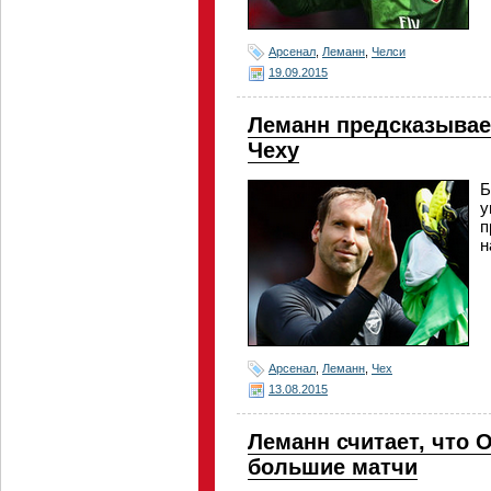
Арсенал
,
Леманн
,
Челси
19.09.2015
Леманн предсказывае
Чеху
Б
у
п
н
Арсенал
,
Леманн
,
Чех
13.08.2015
Леманн считает, что
большие матчи