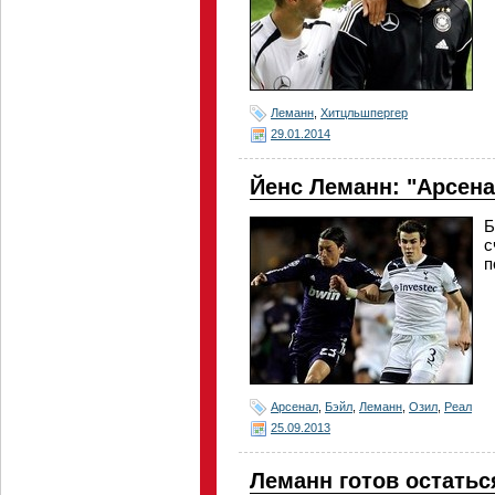
Леманн
,
Хитцльшпергер
29.01.2014
Йенс Леманн: "Арсена
Б
с
п
Арсенал
,
Бэйл
,
Леманн
,
Озил
,
Реал
25.09.2013
Леманн готов остатьс