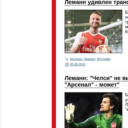
Леманн удивлен тра
Б
о
т
м
М
Арсенал
,
Леманн
,
Мустафи
05.09.2016
Леманн: "Челси" не в
"Арсенал" - может"
Б
у
Л
"