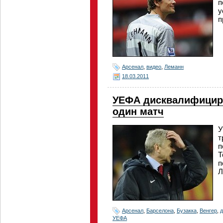
п
у
п
Арсенал
,
видео
,
Леманн
18.03.2011
УЕФА дисквалифициро
один матч
У
т
п
Т
п
Л
Арсенал
,
Барселона
,
Бузакка
,
Венгер
,
УЕФА