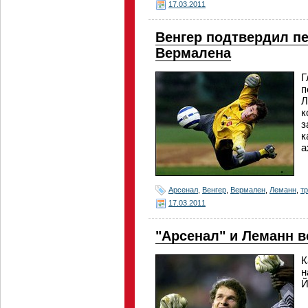
17.03.2011
Венгер подтвердил п
Вермалена
Г
п
Л
к
з
к
а
Арсенал
,
Венгер
,
Вермален
,
Леманн
,
т
17.03.2011
"Арсенал" и Леманн в
К
н
Й