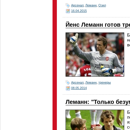
Арсенал
,
Леманн
,
Озил
16.04.2015
Йенс Леманн готов тр
Б
н
в
Арсенал
,
Леманн
,
тренеры
08.05.2014
Леманн: "Только безум
Б
п
я
с