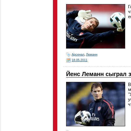
Г
ч
е
Арсенал
,
Леманн
18.05.2011
Йенс Леманн сыграл з
В
м
"
у
ч