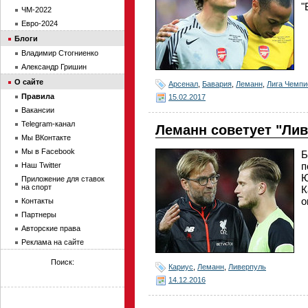
"
ЧМ-2022
Евро-2024
Блоги
Владимир Стогниенко
Александр Гришин
О сайте
Арсенал
,
Бавария
,
Леманн
,
Лига Чемпи
Правила
15.02.2017
Вакансии
Telegram-канал
Леманн советует "Ли
Мы ВКонтакте
Мы в Facebook
Б
п
Наш Twitter
Ю
Приложение для ставок
на спорт
К
о
Контакты
Партнеры
Авторские права
Реклама на сайте
Поиск:
Кариус
,
Леманн
,
Ливерпуль
14.12.2016