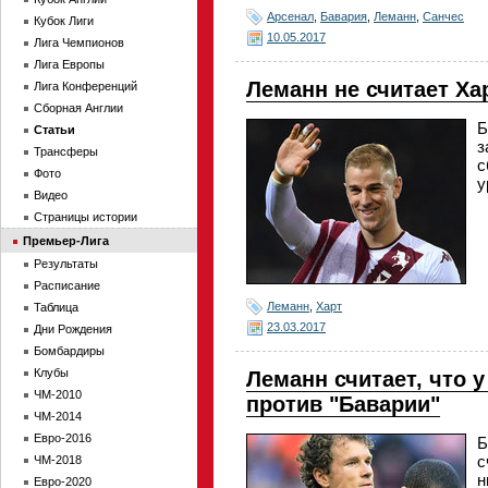
Арсенал
,
Бавария
,
Леманн
,
Санчес
Кубок Лиги
10.05.2017
Лига Чемпионов
Лига Европы
Леманн не считает Ха
Лига Конференций
Сборная Англии
Б
Статьи
з
Трансферы
с
Фото
у
Видео
Страницы истории
Премьер-Лига
Результаты
Расписание
Леманн
,
Харт
Таблица
23.03.2017
Дни Рождения
Бомбардиры
Клубы
Леманн считает, что 
ЧМ-2010
против "Баварии"
ЧМ-2014
Евро-2016
Б
с
ЧМ-2018
н
Евро-2020