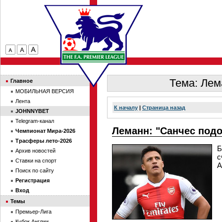
Тема: Лем
Главное
МОБИЛЬНАЯ ВЕРСИЯ
Лента
К началу
|
Страница назад
JOHNNYBET
Telegram-канал
Леманн: "Санчес под
Чемпионат Мира-2026
Трасферы лето-2026
Б
Архив новостей
с
Ставки на спорт
А
Поиск по сайту
Регистрация
Вход
Темы
Премьер-Лига
Кубок Англии