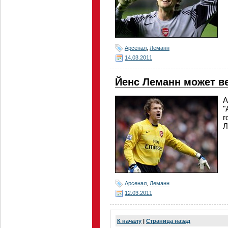
Арсенал
,
Леманн
14.03.2011
Йенс Леманн может ве
А
"
г
Л
Арсенал
,
Леманн
12.03.2011
К началу
|
Страница назад