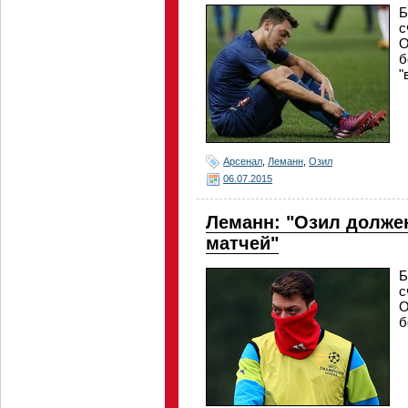
Б
с
О
б
"
Арсенал
,
Леманн
,
Озил
06.07.2015
Леманн: "Озил долже
матчей"
Б
с
О
б