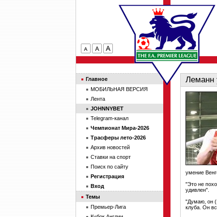
Леманн
Главное
МОБИЛЬНАЯ ВЕРСИЯ
Лента
JOHNNYBET
Telegram-канал
Чемпионат Мира-2026
Трасферы лето-2026
Архив новостей
Ставки на спорт
Поиск по сайту
умение Венг
Регистрация
"Это не пох
Вход
удивлен".
Темы
"Думаю, он 
Премьер-Лига
клуба. Он вс
Кубок Англии