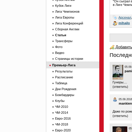
"Он сыграл 
в Лиге Чемп
Кубок Лиги
Лига Чемпионов
Арсенал
Лига Европы
mihajlo
Лига Конференций
Сборная Англии
Статьи
Трансферы
Добавить
Фото
Видео
Последн
Страницы истории
Премьер-Лига
05.09
pami
Результаты
Расписание
Гунеры....
Таблица
(
ответить
)
Дни Рождения
Бомбардиры
05.09.2016
Клубы
mankien
ЧМ-2010
Даже по роже
ЧМ-2014
(
ответить
)
Евро-2016
ЧМ-2018
05
Евро-2020