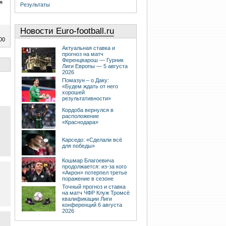
я
Результаты
Новости Euro-football.ru
00
Актуальная ставка и
прогноз на матч
Ференцварош — Гурник
Лиги Европы — 5 августа
2026
Помазун – о Даку:
«Будем ждать от него
хорошей
результативности»
Кордоба вернулся в
расположение
«Краснодара»
Карседо: «Сделали всё
для победы»
Кошмар Благоевича
продолжается: из-за кого
«Акрон» потерпел третье
поражение в сезоне
Точный прогноз и ставка
на матч ЧФР Клуж Тромсё
квалификации Лиги
конференций 6 августа
2026