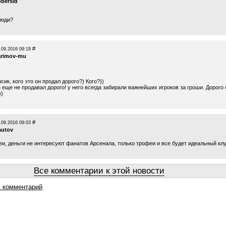
obersid
люди?
#
.09.2016 09:18
arimov-mu
ик, кого это он продал дорого?) Кого?))
 еще не продавал дорого! у него всегда забирали важнейших игроков за гроши. Дорого 
))
#
.09.2016 09:03
autov
и, деньги не интересуют фанатов Арсенала, только трофеи и все будет идеальный кл
Все комментарии к этой новости
 комментарий