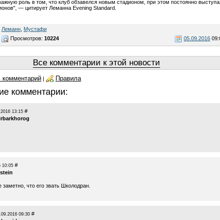
важную роль в том, что клуб обзавелся новым стадионом, при этом постоянно выступа
ионов", — цитирует Леманна Evening Standard.
,
Леманн
,
Мустафи
Просмотров:
10224
05.09.2016
09:
Все комментарии к этой новости
 комментарий
Правила
|
ие комментарии:
#
.2016 13:15
rbarkhorog
#
 10:05
stein
 заметно, что его звать Школодран.
#
.09.2016 09:30