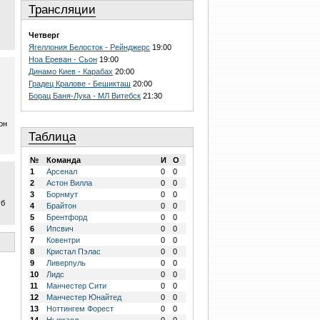
Трансляции
Четверг
Ягеллония Белосток - Рейнджерс
19:00
Ноа Ереван - Сьон
19:00
Динамо Киев - Карабах
20:00
Градец Кралове - Бешикташ
20:00
Борац Баня-Лука - МЛ Витебск
21:30
он
Таблица
№
Команда
И
О
1
Арсенал
0
0
2
Астон Вилла
0
0
3
Борнмут
0
0
уб
4
Брайтон
0
0
5
Брентфорд
0
0
6
Ипсвич
0
0
7
Ковентри
0
0
8
Кристал Пэлас
0
0
9
Ливерпуль
0
0
10
Лидс
0
0
11
Манчестер Сити
0
0
12
Манчестер Юнайтед
0
0
13
Ноттингем Форест
0
0