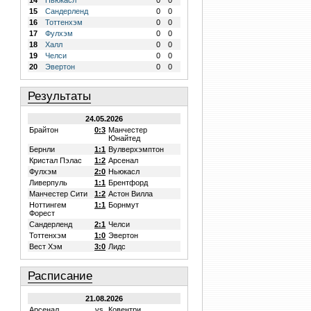
14
Ньюкасл
0
0
15
Сандерленд
0
0
16
Тоттенхэм
0
0
17
Фулхэм
0
0
18
Халл
0
0
19
Челси
0
0
20
Эвертон
0
0
Результаты
24.05.2026
Брайтон
0:3
Манчестер
Юнайтед
Бернли
1:1
Вулверхэмптон
Кристал Пэлас
1:2
Арсенал
Фулхэм
2:0
Ньюкасл
Ливерпуль
1:1
Брентфорд
Манчестер Сити
1:2
Астон Вилла
Ноттингем
1:1
Борнмут
Форест
Сандерленд
2:1
Челси
Тоттенхэм
1:0
Эвертон
Вест Хэм
3:0
Лидс
Расписание
21.08.2026
Арсенал
vs.
Ковентри