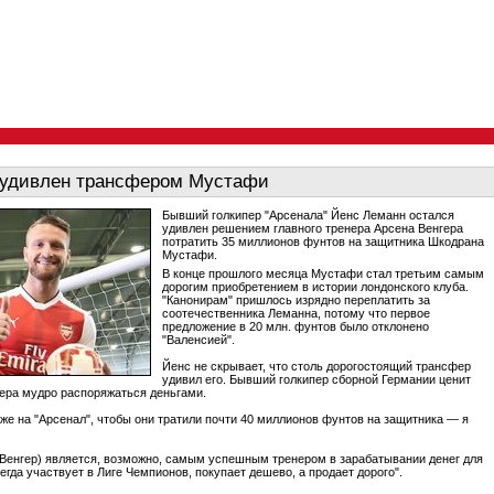
 удивлен трансфером Мустафи
Бывший голкипер "Арсенала" Йенс Леманн остался
удивлен решением главного тренера Арсена Венгера
потратить 35 миллионов фунтов на защитника Шкодрана
Мустафи.
В конце прошлого месяца Мустафи стал третьим самым
дорогим приобретением в истории лондонского клуба.
"Канонирам" пришлось изрядно переплатить за
соотечественника Леманна, потому что первое
предложение в 20 млн. фунтов было отклонено
"Валенсией".
Йенс не скрывает, что столь дорогостоящий трансфер
удивил его. Бывший голкипер сборной Германии ценит
ера мудро распоряжаться деньгами.
оже на "Арсенал", чтобы они тратили почти 40 миллионов фунтов на защитника — я
(Венгер) является, возможно, самым успешным тренером в зарабатывании денег для
егда участвует в Лиге Чемпионов, покупает дешево, а продает дорого".