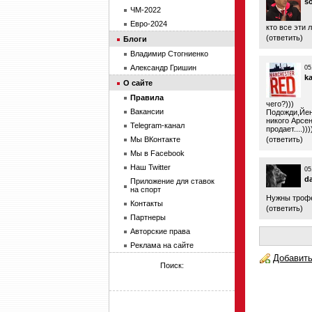
s
ЧМ-2022
Евро-2024
кто все эти 
(
ответить
)
Блоги
Владимир Стогниенко
Александр Гришин
05
k
О сайте
Правила
чего?)))
Вакансии
Подожди,Йенс
никого Арсен
Telegram-канал
продает....)))
Мы ВКонтакте
(
ответить
)
Мы в Facebook
Наш Twitter
05
d
Приложение для ставок
на спорт
Нужны трофе
Контакты
(
ответить
)
Партнеры
Авторские права
Реклама на сайте
Добавить
Поиск: