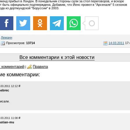
кенд прибыл в Лондон. В понедельник стороны сели за стол переговоров, и вскоре
т быть официально подтверждена. Добавим, что Йенс провел в "Арсенале" 5 сезонов
ода из дортмундской "Боруссии" в 2003.
,
Леманн
Просмотров:
13714
14.03.2011
17:
Все комментарии к этой новости
 комментарий
Правила
|
ие комментарии:
#
.03.2011 12:12
hebrec
исали.
#
.03.2011 11:08
astian-mu