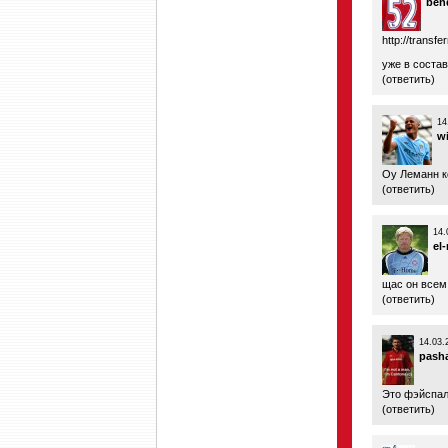
ben
http://transfe
уже в составе
(
ответить
)
14
w
Оу Леманн ко
(
ответить
)
14.
el
щас он всем
(
ответить
)
14.03.
pash
Это фэйспал
(
ответить
)