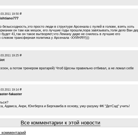
#
.03.2011 19:50
ishtiano777
о безысходность,это просто люди в структуре Арсенала с пулей в голове, взять хоть
ермании он там как мешок, его лучшие годы прошли,пора завязывать,толи дело Ван де
 будет 41,так он такое вытворяет,что Леману даже не снилось в лучшие его
м словом трансферная политика у Арсенала -ХУЙНЯ!!!)))
#
.03.2011 19:25
iot
сезон, а потом тренером вратарей) Чтоб Щесны правильно отбивал, а не ломал себе
#
.03.2011 19:14
ster-fakaster
ться?
а, Адамса, Анри, Юнгберга и Бергкамба в основу, уму-разуму ФК "ДетСад" учить!
Все комментарии к этой новости
 комментарий