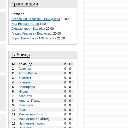
Трансляции
Четверг
Ягеллония Белосток - Рейнджерс
19:00
Ноа Ереван - Сьон
19:00
Динамо Киев - Карабах
20:00
Градец Кралове - Бешикташ
20:00
Борац Баня-Лука - МЛ Витебск
21:30
Таблица
№
Команда
И
О
1
Арсенал
0
0
2
Астон Вилла
0
0
3
Борнмут
0
0
4
Брайтон
0
0
5
Брентфорд
0
0
6
Ипсвич
0
0
7
Ковентри
0
0
8
Кристал Пэлас
0
0
9
Ливерпуль
0
0
10
Лидс
0
0
11
Манчестер Сити
0
0
12
Манчестер Юнайтед
0
0
13
Ноттингем Форест
0
0