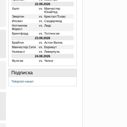
22.08.2026
Халл
vs.
Манчестер
Юнайтед
Эвертон
vs.
Кристал Пэлас
Ипсвич
vs.
Сандерленд
Ноттингем
vs.
Лидс
Форест
Брентфорд
vs.
Тоттенхэм
23.08.2026
Брайтон
vs.
Астон Вилла
Манчестер Сити
vs.
Борнмут
Ньюкасл
vs.
Ливерпуль
24.08.2026
Фулхэм
vs.
Челси
Подписка
Telegram-канал