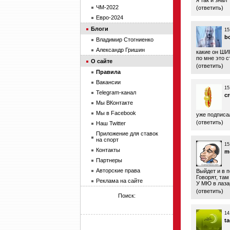
я так и знал
ЧМ-2022
(
ответить
)
Евро-2024
Блоги
15
b
Владимир Стогниенко
Александр Гришин
какие он ШИ
по мне это 
О сайте
(
ответить
)
Правила
Вакансии
15
Telegram-канал
c
Мы ВКонтакте
Мы в Facebook
уже подписал
(
ответить
)
Наш Twitter
Приложение для ставок
на спорт
15
Контакты
m
Партнеры
Авторские права
Выйдет и в п
Говорят, там
Реклама на сайте
У МЮ в лаза
(
ответить
)
Поиск:
14
ta