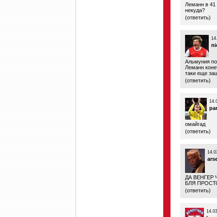
Леманн в 41 
некуда?
(
ответить
)
14
ni
Альмуния по
Леманн коне
таки еще за
(
ответить
)
14.
pa
омайгад
(
ответить
)
14.0
ars
ДА ВЕНГЕР 
БЛЯ ПРОСТ
(
ответить
)
14.0