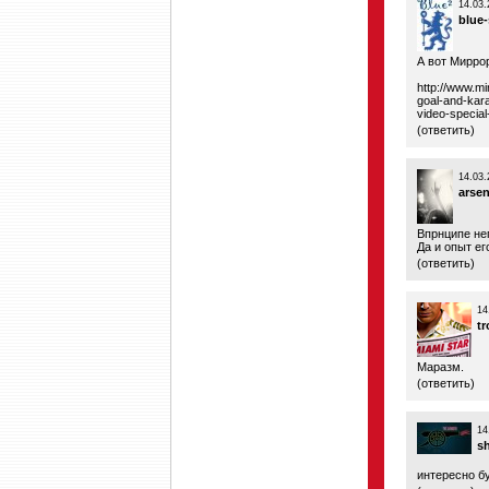
14.03.
blue
А вот Мирро
http://www.mi
goal-and-kar
video-special
(
ответить
)
14.03.
arsen
Впрнципе не
Да и опыт ег
(
ответить
)
14
tr
Маразм.
(
ответить
)
14
s
интересно бу