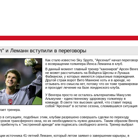
л" и Леманн вступили в переговоры
Как стало известно Sky Sports, "Арсенал" начал перегово
о возвращении голкипера Йенса Леманна в клуб.
В данный момент главный тренер "канониров" Арсен Венг
не может рассчитывать на Войцеха Щесны и Лукаша
Фабиански, у которых имеются серьезные повреждения.
Другой страж ворот Вито Манноне хоть и в аренде, но
отзывать его смысла нет, потому что он тоже травмирова
и проходит лечение на базе лондонского клуба.
У Венгера просто не осталось альтернативы Мануэлю
Альмунии - единственному здоровому голкиперу в
команде. В свете тех высоких целей, что ставит перед
собой "Арсенал" в остатке сезона, сложившаяся ситуация
тает тренера.
о в ситуациях, подобных этим, клубам разрешено совершать сделки по переходу
 сроков трансферного окна, но их необходимость нужно доказать. Таким образом Венге
 прибегнуть к "экстренной аренде" или подписать свободного агента. Тренер выбрал
ии источника 41-летний Леманн, который летом заявил о завершении карьеры, в