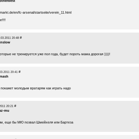
dtnerbest
rmarkt.de/en/fc-arsenal/startseite/verein_11.html
!!!!
#
.03.2011 20:48
inslow
торые не тренируется уже пол года, будет пороть мама дорогая ))))!
#
03.2011 20:41
-mash
 покажет молодым вратарям как играть надо
#
2011 20:21
az-mu
м, еще бы МЮ позвал Шмейхеля или Бартеза