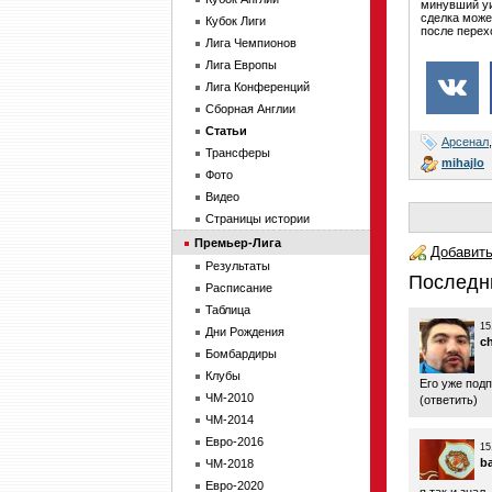
минувший уи
сделка може
Кубок Лиги
после перех
Лига Чемпионов
Лига Европы
Лига Конференций
Сборная Англии
Статьи
Арсенал
Трансферы
mihajlo
Фото
Видео
Страницы истории
Премьер-Лига
Добавить
Результаты
Последн
Расписание
Таблица
15
Дни Рождения
c
Бомбардиры
Клубы
Его уже подп
ЧМ-2010
(
ответить
)
ЧМ-2014
Евро-2016
15
b
ЧМ-2018
Евро-2020