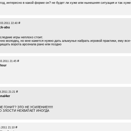
год, интересно в какой форме он? не будет ли хуже или нынешняя ситуация и так хуже
#
.03.2011 22:40
ck-abu
следние игры неплохо стоит.
чно молодец, но мне кажется нужно дать альмунье набрать игровой практики, ему все-
щищать ворота арсенала рано или поздно
#
03.2011 21:45
rlour
#
3.2011 21:21
enal4er
ЧЕ ГОНИТ? ЭТО НЕ УСИЛЕНИЕ!!!!!!
О ЗЛОСТИ НЕХВАТАЕТ ИНОГДА
#
3.2011 21:10