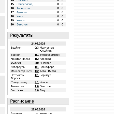
14
Ньюкасл
0
0
15
Сандерленд
0
0
16
Тоттенхэм
0
0
17
Фулхэм
0
0
18
Халл
0
0
19
Челси
0
0
20
Эвертон
0
0
Результаты
24.05.2026
Брайтон
0:3
Манчестер
Юнайтед
Бернли
1:1
Вулверхэмптон
Кристал Пэлас
1:2
Арсенал
Фулхэм
2:0
Ньюкасл
Ливерпуль
1:1
Брентфорд
Манчестер Сити
1:2
Астон Вилла
Ноттингем
1:1
Борнмут
Форест
Сандерленд
2:1
Челси
Тоттенхэм
1:0
Эвертон
Вест Хэм
3:0
Лидс
Расписание
21.08.2026
Арсенал
vs.
Ковентри