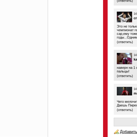
(
ответить
)
14
cr
Это не тольк
чемпионат г
сар,ему тоже
годы...Одни
(
ответить
)
14
ka
наверн на 1 
пальцы!
(
ответить
)
14
ma
Чего мелочи
Даешь Пирес
(
ответить
)
Добавить