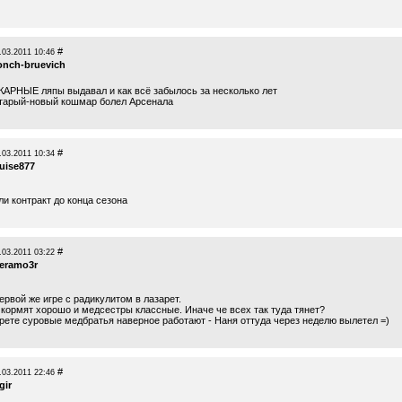
#
.03.2011 10:46
onch-bruevich
КАРНЫЕ ляпы выдавал и как всё забылось за несколько лет
старый-новый кошмар болел Арсенала
#
.03.2011 10:34
ruise877
и контракт до конца сезона
#
.03.2011 03:22
eramo3r
ервой же игре с радикулитом в лазарет.
 кормят хорошо и медсестры классные. Иначе че всех так туда тянет?
рете суровые медбратья наверное работают - Наня оттуда через неделю вылетел =)
#
.03.2011 22:46
gir