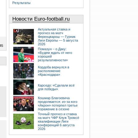
Результаты
Новости Euro-football.ru
Актуальная ставка и
прогноз на матч
Ференцварош — Гурник
Лиги Европы — 5 августа
2026
45
Помазун – о Даку:
«Будем ждать от него
хорошей
результативности»
Кордоба вернулся в
расположение
«Краснодара»
Карседо: «Сделали всё
для победы»
Кошмар Благоевича
продолжается: из-за кого
«Акрон» потерпел третье
поражение в сезоне
Точный прогноз и ставка
на матч ЧФР Клуж Тромсё
квалификации Лиги
конференций 6 августа
2026