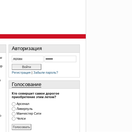
Авторизация
ры
ер
Регистрация
|
Забыли пароль?
н
Голосование
Кто совершит самое дорогое
приобретение этим летом?
Арсенал
Ливерпуль
Манчестер Сити
р
Челси