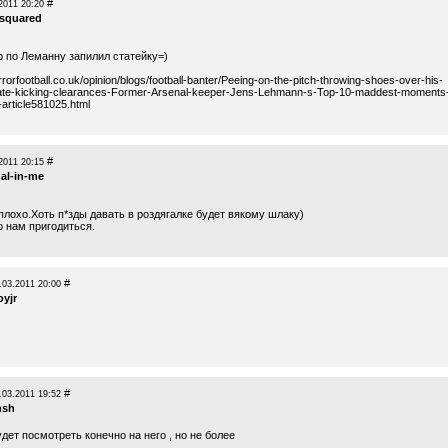
#
2011 20:20
-squared
р по Леманну запилил статейку=)
rrorfootball.co.uk/opinion/blogs/football-banter/Peeing-on-the-pitch-throwing-shoes-over-his-
ate-kicking-clearances-Former-Arsenal-keeper-Jens-Lehmann-s-Top-10-maddest-moments
-article581025.html
#
2011 20:15
al-in-me
плохо.Хоть п*зды давать в роздягалке будет вякому шлаку)
о нам пригодиться.
#
.03.2011 20:00
oyjr
#
.03.2011 19:52
hsh
дет посмотреть конечно на него , но не более