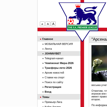
"Арсена
Главное
МОБИЛЬНАЯ ВЕРСИЯ
Лента
JOHNNYBET
Telegram-канал
Чемпионат Мира-2026
Трасферы лето-2026
Архив новостей
Ставки на спорт
Поиск по сайту
весьма угне
Регистрация
Отметим, чт
Вход
игроков вне
имеет право
Темы
второе.
Премьер-Лига
По информац
Кубок Англии