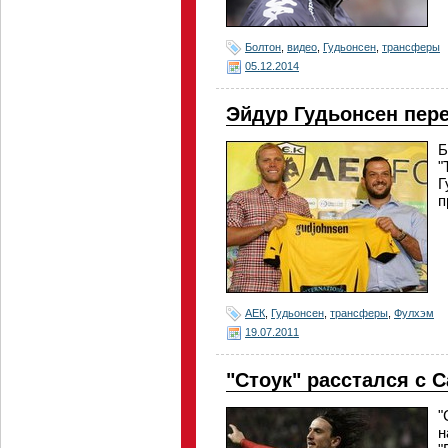
Болтон
,
видео
,
Гудьонсен
,
трансферы
05.12.2014
Эйдур Гудьонсен пер
Б
"
Г
п
АЕК
,
Гудьонсен
,
трансферы
,
Фулхэм
19.07.2011
"Стоук" расстался с 
"
н