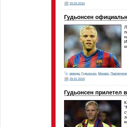
29.03.2010
Гудьонсен официальн
Л
п
н
И
к
аренда
,
Гудьонсен
,
Монако
,
Павлюченк
29.01.2010
Гудьонсен прилетел 
К
"
с
з
к