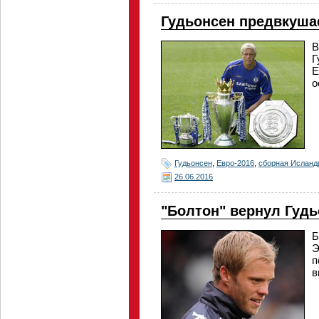
Гудьонсен предвкуша
В
Г
Е
о
Гудьонсен
,
Евро-2016
,
сборная Исланд
26.06.2016
"Болтон" вернул Гудь
Б
Э
п
в