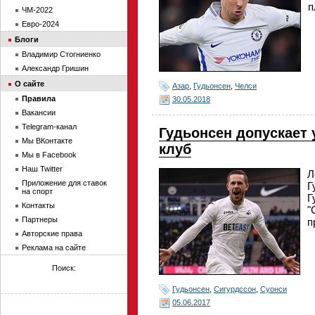
п
ЧМ-2022
Евро-2024
Блоги
Владимир Стогниенко
Александр Гришин
О сайте
Азар
,
Гудьонсен
,
Челси
Правила
30.05.2018
Вакансии
Telegram-канал
Гудьонсен допускает
Мы ВКонтакте
клуб
Мы в Facebook
Наш Twitter
Л
Приложение для ставок
Г
на спорт
Г
Контакты
"
Партнеры
п
Авторские права
Реклама на сайте
Поиск:
Гудьонсен
,
Сигурдссон
,
Суонси
05.06.2017