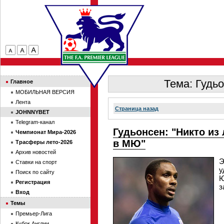
Тема: Гудьо
Главное
МОБИЛЬНАЯ ВЕРСИЯ
Лента
Страница назад
JOHNNYBET
Telegram-канал
Гудьонсен: "Никто из
Чемпионат Мира-2026
в МЮ"
Трасферы лето-2026
Архив новостей
Э
Ставки на спорт
у
Поиск по сайту
Ю
Регистрация
з
Вход
Темы
Премьер-Лига
Кубок Англии