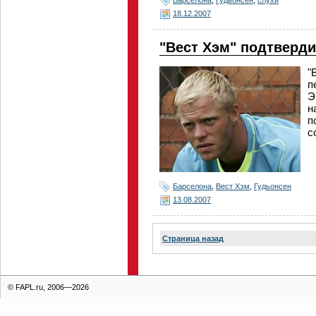
18.12.2007
"Вест Хэм" подтверди
"
п
Э
н
п
с
Барселона
,
Вест Хэм
,
Гудьонсен
13.08.2007
Страница назад
© FAPL.ru, 2006—2026