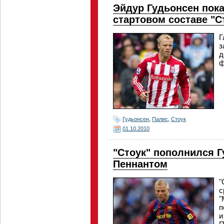
Эйдур Гудьонсен пока
стартовом составе "С
Г
з
д
ф
Гудьонсен
,
Палис
,
Стоук
01.10.2010
"Стоук" пополнился 
Пеннантом
"
с
"
п
и