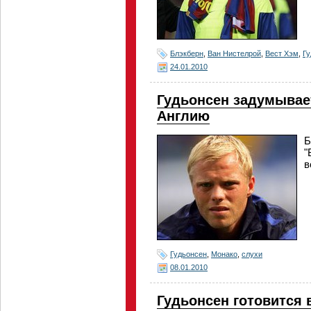
Блэкберн
,
Ван Нистелрой
,
Вест Хэм
,
Гу
24.01.2010
Гудьонсен задумывае
Англию
Б
"
в
Гудьонсен
,
Монако
,
слухи
08.01.2010
Гудьонсен готовится 