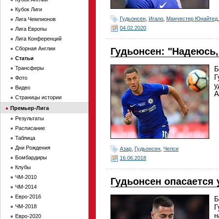
Кубок Лиги
Гудьонсен
,
Игало
,
Манчестер Юнайтед
Лига Чемпионов
04.02.2020
Лига Европы
Лига Конференций
Сборная Англии
Гудьонсен: "Надеюсь,
Статьи
Б
Трансферы
Г
Фото
у
Видео
А
Страницы истории
Премьер-Лига
Результаты
Расписание
Таблица
Дни Рождения
Азар
,
Гудьонсен
,
Челси
Бомбардиры
16.06.2018
Клубы
ЧМ-2010
Гудьонсен опасается 
ЧМ-2014
Евро-2016
Б
Г
ЧМ-2018
н
Евро-2020