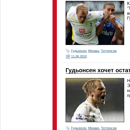
К
"
в
Г
Гудьонсен
,
Монако
,
Тоттенхэм
11.06.2010
Гудьонсен хочет оста
Н
Э
н
п
Гудьонсен
,
Монако
,
Тоттенхэм