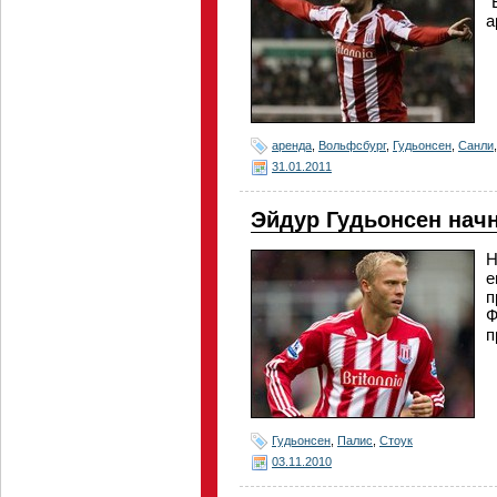
"
а
аренда
,
Вольфсбург
,
Гудьонсен
,
Санли
31.01.2011
Эйдур Гудьонсен начн
Н
е
п
Ф
п
Гудьонсен
,
Палис
,
Стоук
03.11.2010