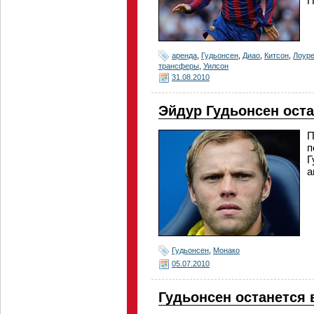
П
аренда
,
Гудьонсен
,
Диао
,
Китсон
,
Лоур
трансферы
,
Уилсон
31.08.2010
Эйдур Гудьонсен оста
П
п
Г
а
Гудьонсен
,
Монако
05.07.2010
Гудьонсен останется 