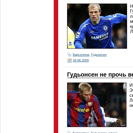
Н
Г
л
м
к
Л
Барселона
,
Гудьонсен
28.06.2009
Гудьонсен не прочь в
И
Э
с
Л
о
Барселона
,
Гудьонсен
,
слухи