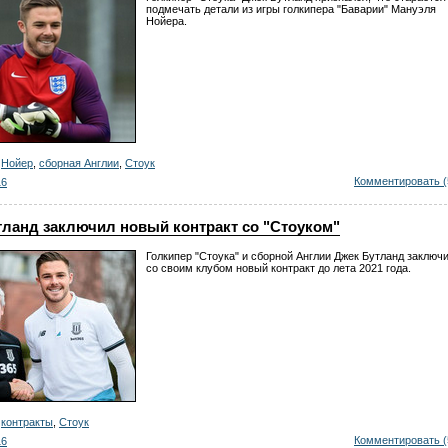
подмечать детали из игры голкипера "Баварии" Мануэля
Нойера.
,
Нойер
,
сборная Англии
,
Стоук
Комментировать (
16
тланд заключил новый контракт со "Стоуком"
Голкипер "Стоука" и сборной Англии Джек Бутланд заключ
со своим клубом новый контракт до лета 2021 года.
,
контракты
,
Стоук
Комментировать (
16