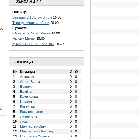
Трансляции
Пятница
Бавария 2:1 Астон Вилла
15:00
Торпедо Москва - Сочи
20:00
3)
Суббота
Ювентус - Интер Милан
14:00
Челси - Милан
15:00
Крылья Советов - Балтика
15:30
Таблица
№
Команда
И
О
1
Арсенал
0
0
2
Астон Вилла
0
0
3
Борнмут
0
0
4
Брайтон
0
0
5
Брентфорд
0
0
6
Ипсвич
0
0
7
Ковентри
0
0
2)
8
Кристал Пэлас
0
0
9
Ливерпуль
0
0
10
Лидс
0
0
11
Манчестер Сити
0
0
12
Манчестер Юнайтед
0
0
13
Ноттингем Форест
0
0