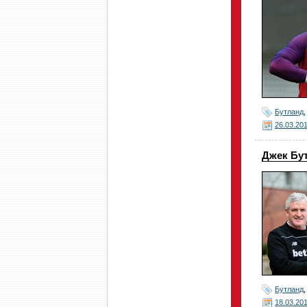
Бутланд
26.03.20
Джек Бу
Бутланд
18.03.20