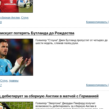
,
сборная Англии
,
Стоук
Комментировать (
18
рискует потерять Бутланда до Рождества
Голкипер "Стоука" Джек Бутланд пропустит от четырех до
шести недель, сломав палец руки.
,
Стоук
,
травмы
Комментировать (
17
 дебютирует за сборную Англии в матчей с Германией
Голкипер "Эвертона" Джордан Пикфорд получит
возможность дебютировать за сборную Англии в