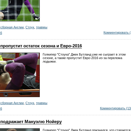
,
сборная Англии
,
Стоук
,
травмы
Комментировать (
16
пропустит остаток сезона и Евро-2016
Голкипер "Стоука" Джек Бутланд уже не сыграет в этом
сезоне, а также пропустит Евро-2016 из-за перелома
лодыжки.
,
сборная Англии
,
Стоук
,
травмы
Комментировать (13
16
 подражает Мануэлю Нойеру
Голкипер "Стоука" Джек Бутланд признался, что старается