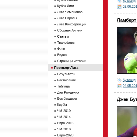
Бутланд
Кубок Лиги
02.06.20
Лига Чемпионов
Лига Европы
Ламберт
Лига Конференций
Сборная Англии
Статьи
Трансферы
Фото
Видео
Страницы истории
Премьер-Лига
Результаты
Бутланд
Расписание
04.05.20
Таблица
Дни Рождения
Бомбардиры
Джек Бу
Клубы
ЧМ-2010
ЧМ-2014
Евро-2016
ЧМ-2018
Евро-2020