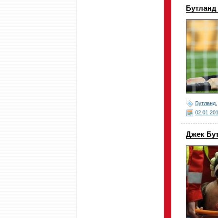
Бутланд 
Бутланд
02.01.20
Джек Бут