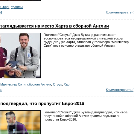
,
Стоук
,
травмы
Комментировать (
16
заглядывается на место Харта в сборной Англии
Голкипер "Стоука" Джек Бутланд рассчитывает
воспользоваться неопределенной ситуацией вокруг
будущего Джо Харта, отвоевав у голкипера "Манчестер
Сити" пост основного вратаря сборной Англии.
,
Манчестер Сити
,
сборная Англии
,
Стоук
,
Харт
Комментировать (
16
подтвердил, что пропустит Евро-2016
Голкипер "Стоука" Джек Бутланд подтвердил, что из-за
полученной в сборной Англии травмы лодыжки он
пропустит Евро-2016.