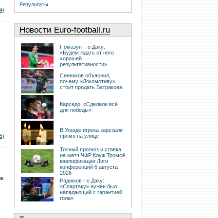
Результаты
4)
Новости Euro-football.ru
Помазун – о Даку:
«Будем ждать от него
хорошей
результативности»
Сенников объяснил,
почему «Локомотиву»
стоит продать Батракова
Карседо: «Сделали всё
для победы»
В Уганде игрока зарезали
5)
прямо на улице
Точный прогноз и ставка
на матч ЧФР Клуж Тромсё
квалификации Лиги
конференций 6 августа
2026
ек
Радимов - о Даку:
«Спартаку» нужен был
нападающий с гарантией
гола»