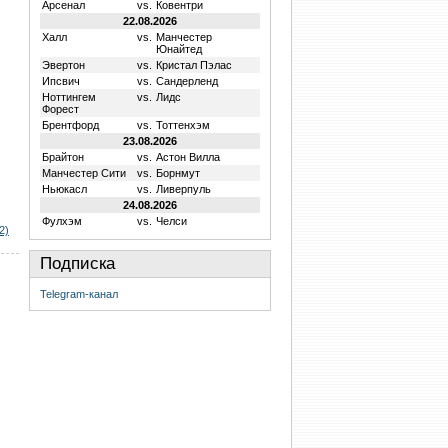
Арсенал
vs.
Ковентри
22.08.2026
Халл
vs.
Манчестер
Юнайтед
Эвертон
vs.
Кристал Пэлас
Ипсвич
vs.
Сандерленд
Ноттингем
vs.
Лидс
Форест
Брентфорд
vs.
Тоттенхэм
23.08.2026
Брайтон
vs.
Астон Вилла
Манчестер Сити
vs.
Борнмут
Ньюкасл
vs.
Ливерпуль
24.08.2026
Фулхэм
vs.
Челси
2)
Подписка
Telegram-канал