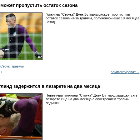
может пропустить остаток сезона
Голкипер "Стоука" Джек Бутланд рискует пропустить
остаток сезона из-за травмы, полученной еще 10 месяцев
назад.
,
Стоук
,
травмы
Комментировать (
17
ланд задержится в лазарете на два месяца
Невезучий голкипер "Стоука" Джек Бутланд задержится в
лазарете еще на два месяца с обострением травмы
лодыжки.