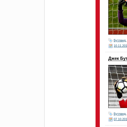
Бутланд
10.11.20
Джек Бу
Бутланд
07.10.20