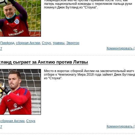
товарищеском матче против Германии после того, как
лагерь национальной команды с переломом пальца руки
покинул Джек Бутланд из "Стоука".
,
Пикфорд
,
сборная Англии
,
Стоук
,
травмы
,
Эвертон
Комментировать (
17
тланд сыграет за Англию против Литвы
Место в воротах сборной Англии на заключительный матч
отборе к Чемпионату Мира 2018 года займет Джек Бутланд
из "Стоука".
,
сборная Англии
,
Стоук
Комментировать (
17