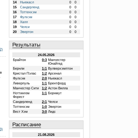
14
Ньюкасл
0
0
15
Сандерленд
0
0
16
Тоттенхэм
0
0
17
Фулхэм
0
0
18
Халл
0
0
19
Челси
0
0
20
Эвертон
0
0
Результаты
2)
24.05.2026
Брайтон
0:3
Манчестер
Юнайтед
Бернли
1:1
Вулверхэмптон
 в
Кристал Пэлас
1:2
Арсенал
Фулхэм
2:0
Ньюкасл
Ливерпуль
1:1
Брентфорд
Манчестер Сити
1:2
Астон Вилла
Ноттингем
1:1
Борнмут
Форест
Сандерленд
2:1
Челси
Тоттенхэм
1:0
Эвертон
Вест Хэм
3:0
Лидс
Расписание
3)
21.08.2026