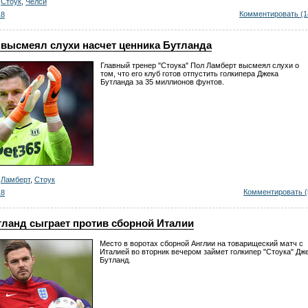
,
Стоук
,
Челси
Комментировать (1
18
 высмеял слухи насчет ценника Бутланда
Главный тренер "Стоука" Пол Ламберт высмеял слухи о
том, что его клуб готов отпустить голкипера Джека
Бутланда за 35 миллионов фунтов.
,
Ламберт
,
Стоук
Комментировать (
18
тланд сыграет против сборной Италии
Место в воротах сборной Англии на товарищеский матч с
Италией во вторник вечером займет голкипер "Стоука" Дж
Бутланд.