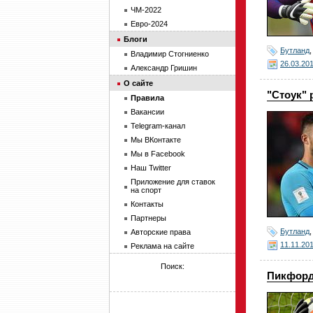
ЧМ-2022
Евро-2024
Блоги
Бутланд
Владимир Стогниенко
26.03.20
Александр Гришин
О сайте
"Стоук" 
Правила
Вакансии
Telegram-канал
Мы ВКонтакте
Мы в Facebook
Наш Twitter
Приложение для ставок
на спорт
Контакты
Партнеры
Бутланд
Авторские права
11.11.20
Реклама на сайте
Поиск:
Пикфорд