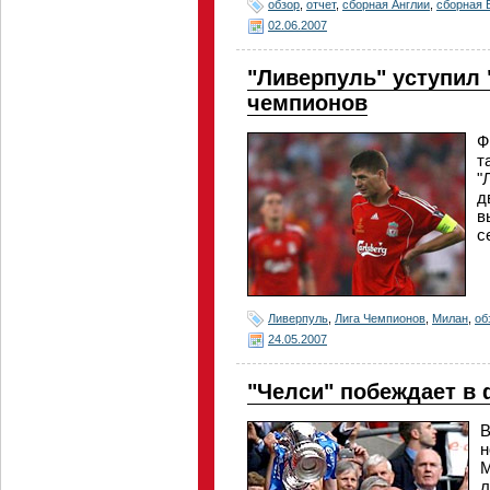
обзор
,
отчет
,
сборная Англии
,
сборная 
02.06.2007
"Ливерпуль" уступил 
чемпионов
Ф
т
"
д
в
с
Ливерпуль
,
Лига Чемпионов
,
Милан
,
об
24.05.2007
"Челси" побеждает в 
В
н
М
л