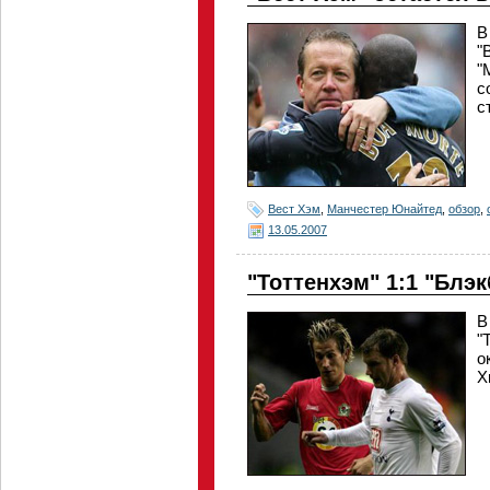
В
"
"
с
с
Вест Хэм
,
Манчестер Юнайтед
,
обзор
,
13.05.2007
"Тоттенхэм" 1:1 "Блэ
В
"
о
Х