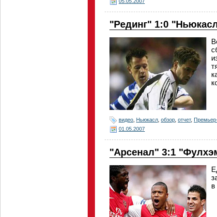
05.05.2007
"Рединг" 1:0 "Ньюкас
В
с
и
т
к
к
видео
,
Ньюкасл
,
обзор
,
отчет
,
Премьер
01.05.2007
"Арсенал" 3:1 "Фулхэ
Е
з
в