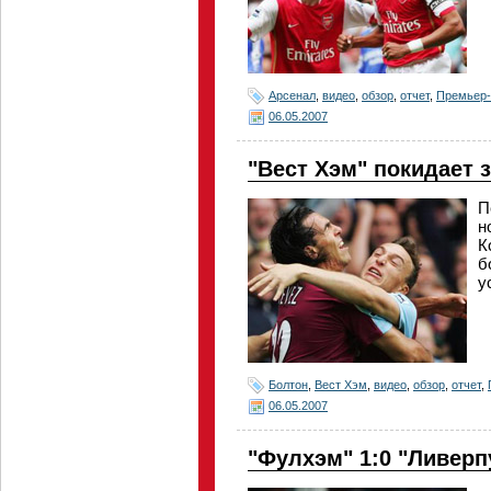
Арсенал
,
видео
,
обзор
,
отчет
,
Премьер-
06.05.2007
"Вест Хэм" покидает 
П
н
К
б
у
Болтон
,
Вест Хэм
,
видео
,
обзор
,
отчет
,
06.05.2007
"Фулхэм" 1:0 "Ливерп