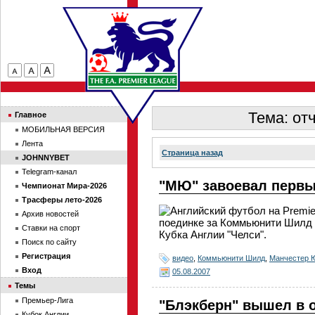
Тема: от
Главное
МОБИЛЬНАЯ ВЕРСИЯ
Лента
Страница назад
JOHNNYBET
Telegram-канал
"МЮ" завоевал первы
Чемпионат Мира-2026
Трасферы лето-2026
Архив новостей
поединке за Коммьюнити Шилд 
Ставки на спорт
Кубка Англии "Челси".
Поиск по сайту
Регистрация
видео
,
Коммьюнити Шилд
,
Манчестер 
Вход
05.08.2007
Темы
Премьер-Лига
"Блэкберн" вышел в 
Кубок Англии