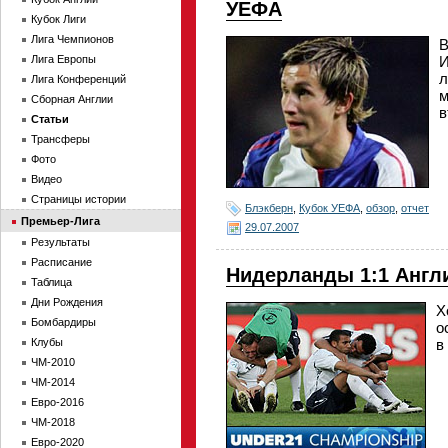
УЕФА
Кубок Лиги
Лига Чемпионов
В
Лига Европы
И
л
Лига Конференций
м
Сборная Англии
в
Статьи
Трансферы
Фото
Видео
Страницы истории
Блэкберн
,
Кубок УЕФА
,
обзор
,
отчет
Премьер-Лига
29.07.2007
Результаты
Расписание
Нидерланды 1:1 Англия
Таблица
Дни Рождения
Х
Бомбардиры
о
Клубы
в
ЧМ-2010
ЧМ-2014
Евро-2016
ЧМ-2018
Евро-2020