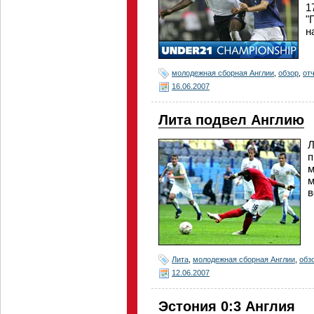
1
"
н
молодежная сборная Англии
,
обзор
,
от
16.06.2007
Лита подвел Англию
Л
п
м
м
в
Лита
,
молодежная сборная Англии
,
обз
12.06.2007
Эстония 0:3 Англия