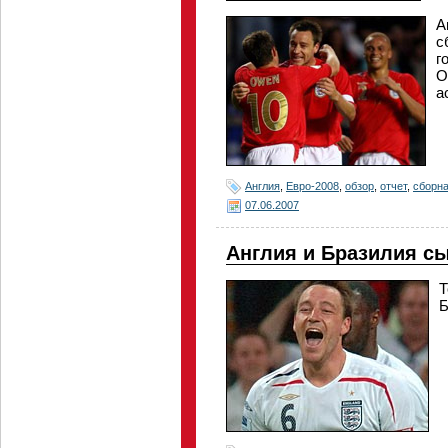
А
с
г
О
а
Англия
,
Евро-2008
,
обзор
,
отчет
,
сборна
07.06.2007
Англия и Бразилия с
Т
Б