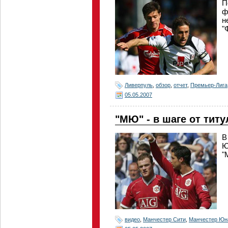
П
ф
н
"
Ливерпуль
,
обзор
,
отчет
,
Премьер-Лига
05.05.2007
"МЮ" - в шаге от тит
В
Ю
"
видео
,
Манчестер Сити
,
Манчестер Юн