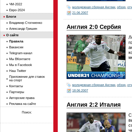
ЧМ-2022
молодежная сборная Англии
,
обзор
,
от
Евро-2024
21.06.2007
Блоги
Владимир Стогниенко
Англия 2:0 Сербия
Александр Гришин
О сайте
Л
Правила
г
а
Вакансии
к
Telegram-канал
м
Мы ВКонтакте
Мы в Facebook
Наш Twitter
Приложение для ставок
на спорт
молодежная сборная Англии
,
обзор
,
от
Контакты
18.06.2007
Партнеры
Авторские права
Англия 2:2 Италия
Реклама на сайте
Поиск:
С
в
с
ч