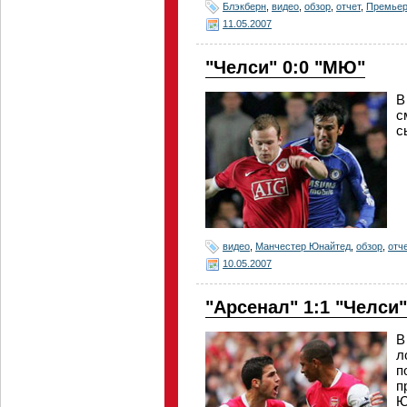
Блэкберн
,
видео
,
обзор
,
отчет
,
Премьер
11.05.2007
"Челси" 0:0 "МЮ"
В
с
с
видео
,
Манчестер Юнайтед
,
обзор
,
отч
10.05.2007
"Арсенал" 1:1 "Челси"
В
л
п
п
Ю