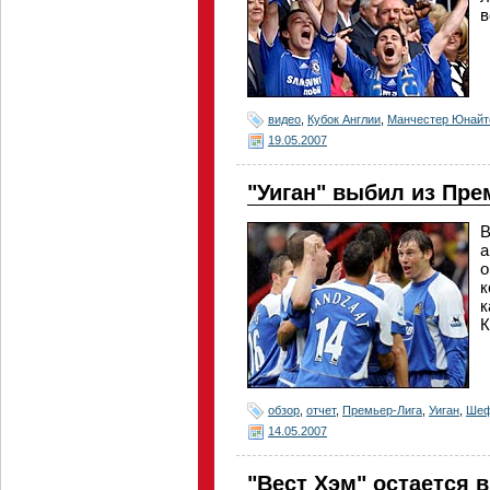
в
видео
,
Кубок Англии
,
Манчестер Юнайт
19.05.2007
"Уиган" выбил из Пр
В
а
о
к
к
К
обзор
,
отчет
,
Премьер-Лига
,
Уиган
,
Шеф
14.05.2007
"Вест Хэм" остается 