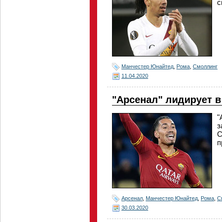
с
Манчестер Юнайтед
,
Рома
,
Смоллинг
11.04.2020
"Арсенал" лидирует в
"
з
С
п
Арсенал
,
Манчестер Юнайтед
,
Рома
,
С
30.03.2020