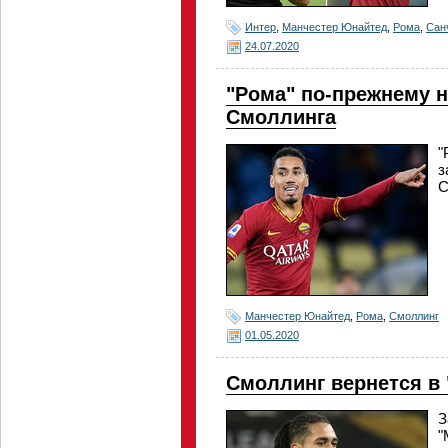
Интер
,
Манчестер Юнайтед
,
Рома
,
Сан
24.07.2020
"Рома" по-прежнему н
Смоллинга
"
з
С
Манчестер Юнайтед
,
Рома
,
Смоллинг
01.05.2020
Смоллинг вернется в
З
"