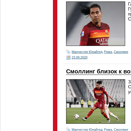
Г
Г
п
С
Манчестер Юнайтед
,
Рома
,
Смоллинг
23.09.2020
Смоллинг близок к в
З
С
у
Манчестер Юнайтед
,
Рома
,
Смоллинг