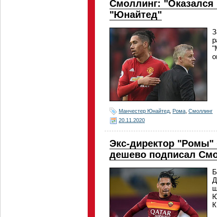
Смоллинг: "Оказался 
"Юнайтед"
З
р
"
о
Манчестер Юнайтед
,
Рома
,
Смоллинг
20.11.2020
Экс-директор "Ромы"
дешево подписал См
Б
Д
ш
Ю
К