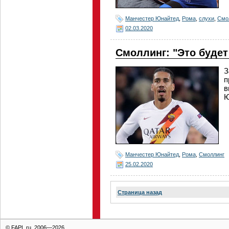
Манчестер Юнайтед
,
Рома
,
слухи
,
Смо
02.03.2020
Смоллинг: "Это будет
З
п
в
Ю
Манчестер Юнайтед
,
Рома
,
Смоллинг
25.02.2020
Страница назад
© FAPL.ru, 2006—2026