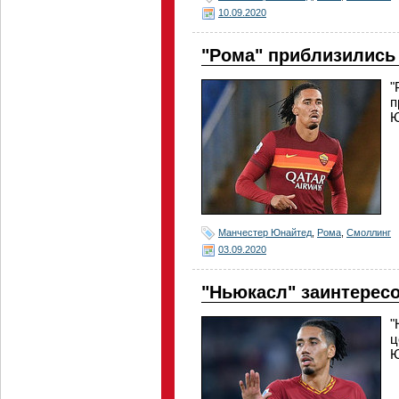
10.09.2020
"Рома" приблизились
"
п
Ю
Манчестер Юнайтед
,
Рома
,
Смоллинг
03.09.2020
"Ньюкасл" заинтерес
"
ц
Ю