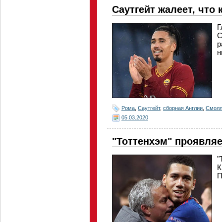
Саутгейт жалеет, что
Г
С
р
н
Рома
,
Саутгейт
,
сборная Англии
,
Смолл
05.03.2020
"Тоттенхэм" проявляе
"
К
П