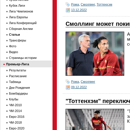
Рома
,
Смоллинг
,
Тоттенхэм
Кубок Лиги
13.12.2022
Лига Чемпионов
Лига Европы
Смоллинг может покин
Лига Конференций
Сборная Англии
А
Статьи
м
Трансферы
с
Фото
Видео
Страницы истории
Премьер-Лига
Результаты
Расписание
Рома
,
Смоллинг
Таблица
09.12.2022
Дни Рождения
Бомбардиры
Клубы
"Тоттенхэм" переклю
ЧМ-2010
"
ЧМ-2014
з
Евро-2016
К
ЧМ-2018
Евро-2020