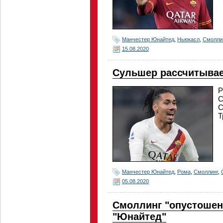
Манчестер Юнайтед
,
Ньюкасл
,
Смолли
15.08.2020
Сульшер рассчитывае
Р
С
С
Т
Манчестер Юнайтед
,
Рома
,
Смоллинг
,
05.08.2020
Смоллинг "опустошен"
"Юнайтед"