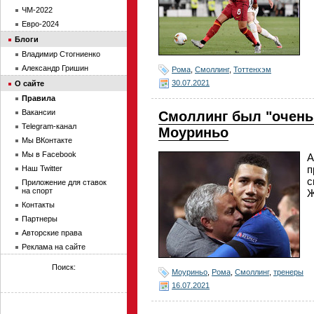
ЧМ-2022
Евро-2024
Блоги
Владимир Стогниенко
Александр Гришин
Рома
,
Смоллинг
,
Тоттенхэм
30.07.2021
О сайте
Правила
Вакансии
Смоллинг был "очень
Telegram-канал
Моуриньо
Мы ВКонтакте
Мы в Facebook
А
п
Наш Twitter
с
Приложение для ставок
на спорт
Ж
Контакты
Партнеры
Авторские права
Реклама на сайте
Поиск:
Моуриньо
,
Рома
,
Смоллинг
,
тренеры
16.07.2021