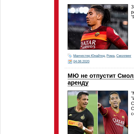
З
р
"
Манчестер Юнайтед
,
Рома
,
Смоллинг
04.08.2020
МЮ не отпустит Смолл
аренду
"
"
С
С
с