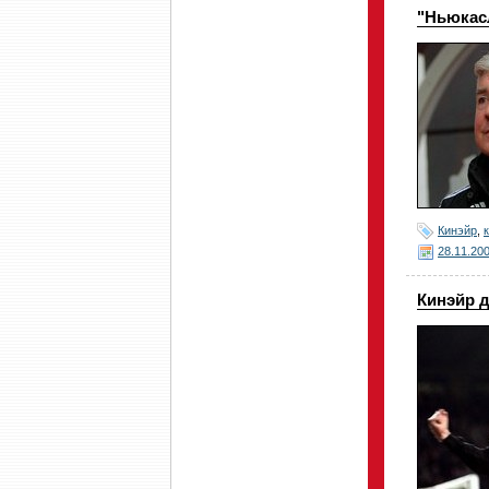
"Ньюкасл
Кинэйр
,
28.11.20
Кинэйр 