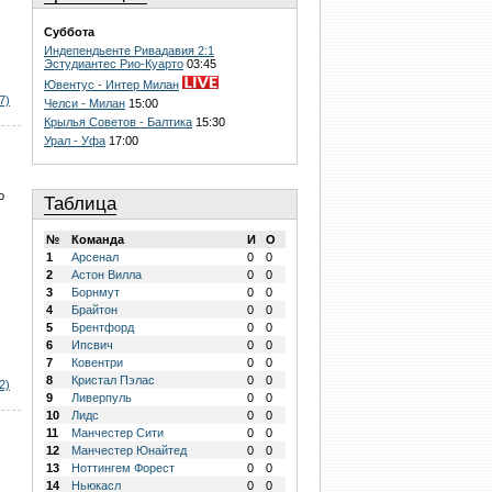
Суббота
Индепендьенте Ривадавия 2:1
Эстудиантес Рио-Куарто
03:45
Ювентус - Интер Милан
7)
Челси - Милан
15:00
Крылья Советов - Балтика
15:30
Урал - Уфа
17:00
о
Таблица
№
Команда
И
О
1
Арсенал
0
0
2
Астон Вилла
0
0
3
Борнмут
0
0
4
Брайтон
0
0
5
Брентфорд
0
0
6
Ипсвич
0
0
7
Ковентри
0
0
8
Кристал Пэлас
0
0
2)
9
Ливерпуль
0
0
10
Лидс
0
0
11
Манчестер Сити
0
0
12
Манчестер Юнайтед
0
0
13
Ноттингем Форест
0
0
14
Ньюкасл
0
0