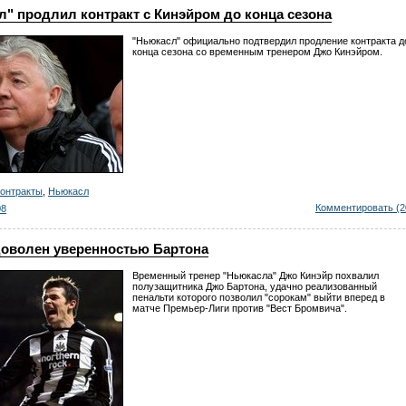
" продлил контракт с Кинэйром до конца сезона
"Ньюкасл" официально подтвердил продление контракта д
конца сезона со временным тренером Джо Кинэйром.
контракты
,
Ньюкасл
Комментировать (2
08
доволен уверенностью Бартона
Временный тренер "Ньюкасла" Джо Кинэйр похвалил
полузащитника Джо Бартона, удачно реализованный
пенальти которого позволил "сорокам" выйти вперед в
матче Премьер-Лиги против "Вест Бромвича".