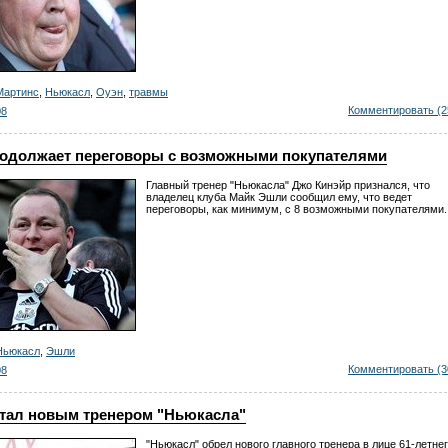
Мартинс
,
Ньюкасл
,
Оуэн
,
травмы
Комментировать (2
08
одолжает переговоры с возможными покупателями
Главный тренер "Ньюкасла" Джо Кинэйр признался, что
владелец клуба Майк Эшли сообщил ему, что ведет
переговоры, как минимум, с 8 возможными покупателями.
Ньюкасл
,
Эшли
Комментировать (3
08
стал новым тренером "Ньюкасла"
"Ньюкасл" обрел нового главного тренера в лице 61-летне