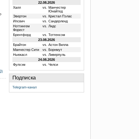
22.08.2026
Халл
vs.
Манчестер
Юнайтед
о
Эвертон
vs.
Кристал Пэлас
Ипсвич
vs.
Сандерленд
Ноттингем
vs.
Лидс
Форест
Брентфорд
vs.
Тоттенхэм
23.08.2026
Брайтон
vs.
Астон Вилла
Манчестер Сити
vs.
Борнмут
Ньюкасл
vs.
Ливерпуль
24.08.2026
Фулхэм
vs.
Челси
0)
Подписка
Telegram-канал