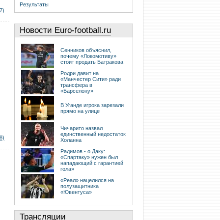
Результаты
7)
Новости Euro-football.ru
Сенников объяснил,
почему «Локомотиву»
стоит продать Батракова
Родри давит на
«Манчестер Сити» ради
трансфера в
«Барселону»
В Уганде игрока зарезали
прямо на улице
Чичарито назвал
единственный недостаток
8)
Холанна
Радимов - о Даку:
«Спартаку» нужен был
нападающий с гарантией
гола»
«Реал» нацелился на
полузащитника
«Ювентуса»
Трансляции