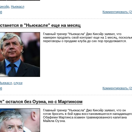
Кинэйр
,
Ньюкасл
Комментировать (2
08
станется в "Ньюкасле" еще на месяц
Главный тренер "Ньюкасла" Джо Кинэйр заявил, что
намерен продлить свой контракт еще на 1 месяц, посколь
переговоры о продаже клуба до сих пор продолжаются.
Ньюкасл
,
слухи
Комментировать (2
08
" остался без Оуэна, но с Мартинсом
Главный тренер "Ньюкасла" Джо Кинэйр заявил, что он
готов бросить в бой едва восстановившегося нападающег
Обафеми Мартинса взамен травмированного капитана
Майкла Оуэна.