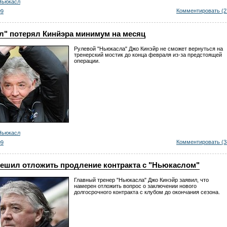
Ньюкасл
Комментировать (2
09
л" потерял Кинйэра минимум на месяц
Рулевой "Ньюкасла" Джо Кинэйр не сможет вернуться на
тренерский мостик до конца февраля из-за предстоящей
операции.
Ньюкасл
Комментировать (3
09
решил отложить продление контракта с "Ньюкаслом"
Главный тренер "Ньюкасла" Джо Кинэйр заявил, что
намерен отложить вопрос о заключении нового
долгосрочного контракта с клубом до окончания сезона.