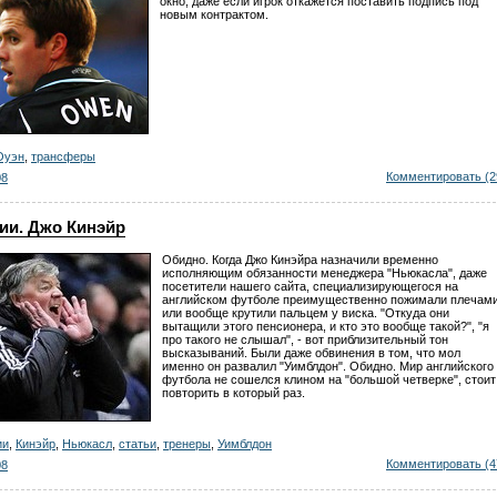
окно, даже если игрок откажется поставить подпись под
новым контрактом.
Оуэн
,
трансферы
Комментировать (2
08
ии. Джо Кинэйр
Обидно. Когда Джо Кинэйра назначили временно
исполняющим обязанности менеджера "Ньюкасла", даже
посетители нашего сайта, специализирующегося на
английском футболе преимущественно пожимали плечами
или вообще крутили пальцем у виска. "Откуда они
вытащили этого пенсионера, и кто это вообще такой?", "я
про такого не слышал", - вот приблизительный тон
высказываний. Были даже обвинения в том, что мол
именно он развалил "Уимблдон". Обидно. Мир английского
футбола не сошелся клином на "большой четверке", стоит
повторить в который раз.
ии
,
Кинэйр
,
Ньюкасл
,
статьи
,
тренеры
,
Уимблдон
Комментировать (4
08