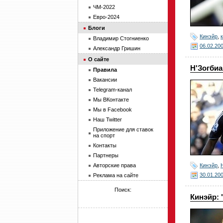
ЧМ-2022
Евро-2024
Блоги
Кинэйр
,
Владимир Стогниенко
06.02.20
Александр Гришин
О сайте
Н'Зогбиа
Правила
Вакансии
Telegram-канал
Мы ВКонтакте
Мы в Facebook
Наш Twitter
Приложение для ставок
на спорт
Контакты
Партнеры
Кинэйр
,
Авторские права
30.01.20
Реклама на сайте
Поиск:
Кинэйр: