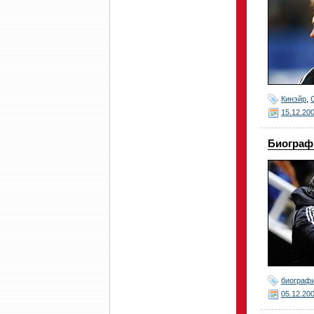
Кинэйр
,
15.12.20
Биограф
биограф
05.12.20