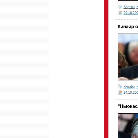
Бартон
,
29.10.20
Кинэйр о
Кинэйр
,
24.10.20
"Ньюкасл