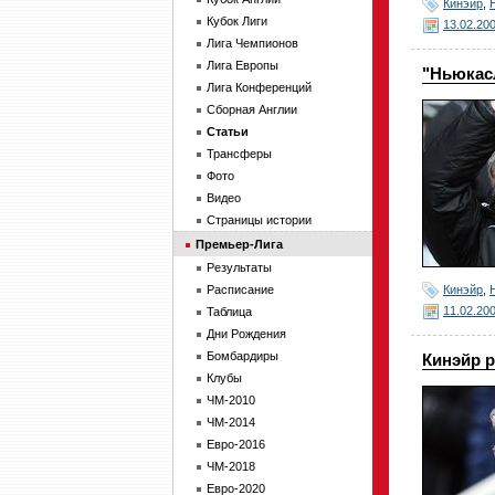
Кинэйр
,
Кубок Лиги
13.02.20
Лига Чемпионов
Лига Европы
"Ньюкас
Лига Конференций
Сборная Англии
Статьи
Трансферы
Фото
Видео
Страницы истории
Премьер-Лига
Результаты
Кинэйр
,
Расписание
11.02.20
Таблица
Дни Рождения
Бомбардиры
Кинэйр 
Клубы
ЧМ-2010
ЧМ-2014
Евро-2016
ЧМ-2018
Евро-2020