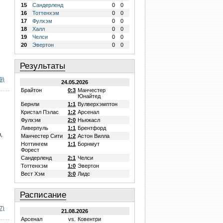
15
Сандерленд
0
0
16
Тоттенхэм
0
0
17
Фулхэм
0
0
18
Халл
0
0
19
Челси
0
0
20
Эвертон
0
0
Результаты
9)
24.05.2026
Брайтон
0:3
Манчестер
Юнайтед
Бернли
1:1
Вулверхэмптон
Кристал Пэлас
1:2
Арсенал
Фулхэм
2:0
Ньюкасл
Ливерпуль
1:1
Брентфорд
,
Манчестер Сити
1:2
Астон Вилла
Ноттингем
1:1
Борнмут
Форест
Сандерленд
2:1
Челси
Тоттенхэм
1:0
Эвертон
Вест Хэм
3:0
Лидс
Расписание
7)
21.08.2026
Арсенал
vs.
Ковентри