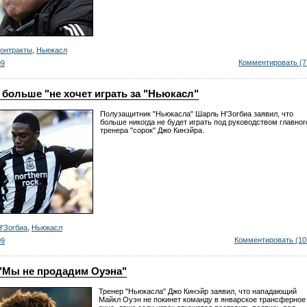
контракты
,
Ньюкасл
Комментировать (7
09
 больше "не хочет играть за "Ньюкасл"
Полузащитник "Ньюкасла" Шарль Н'Зогбиа заявил, что
больше никогда не будет играть под руководством главног
тренера "сорок" Джо Кинэйра.
Н'Зогбиа
,
Ньюкасл
Комментировать (10
09
 "Мы не продадим Оуэна"
Тренер "Ньюкасла" Джо Кинэйр заявил, что нападающий
Майкл Оуэн не покинет команду в январское трансферное