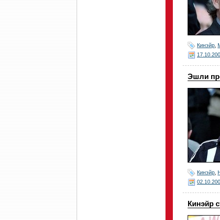
Кинэйр
,
17.10.20
Эшли пр
Кинэйр
,
02.10.20
Кинэйр 