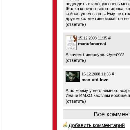
подводить стало, уж очень мног
Жалко конечно такого игрока, к
сейчас ушел в тень. Ему не сто
другом коллективе может он не
(
ответить
)
#
15.12.2008 11:35
manufanarnat
А зачем Ливерпулю Оуен???
(
ответить
)
#
15.12.2008 11:35
man-utd-love
А по моему у него немного возра
Иначе ИМХО кастлам вообще п
(
ответить
)
Все коммент
Добавить комментарий