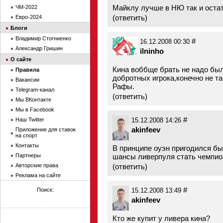
Майклу лучше в НЮ так и остат
ЧМ-2022
(
ответить
)
Евро-2024
Блоги
Владимир Стогниенко
#
16.12.2008 00:30
Александр Гришин
ilninho
О сайте
Кина воббще брать не надо был
Правила
добротных игрока,конечно не та
Вакансии
Рафы.
Telegram-канал
(
ответить
)
Мы ВКонтакте
Мы в Facebook
#
Наш Twitter
15.12.2008 14:26
akinfeev
Приложение для ставок
на спорт
Контакты
В принципе оуэн пригодился бы
Партнеры
шансы ливерпуля стать чемпио
Авторские права
(
ответить
)
Реклама на сайте
#
Поиск:
15.12.2008 13:49
akinfeev
Кто же купит у ливера кина?