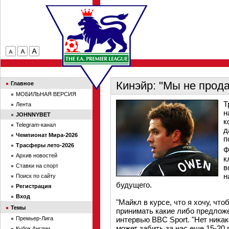
Кинэйр: "Мы не прод
Главное
МОБИЛЬНАЯ ВЕРСИЯ
Т
Лента
н
JOHNNYBET
к
Telegram-канал
д
Чемпионат Мира-2026
п
Трасферы лето-2026
Ф
Архив новостей
к
Ставки на спорт
в
н
Поиск по сайту
будущего.
Регистрация
Вход
"Майкл в курсе, что я хочу, чт
Темы
принимать какие либо предложен
Премьер-Лига
интервью BBC Sport. "Нет ника
может забить за нас еще 15-20 
Кубок Англии