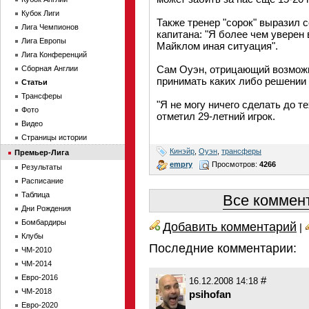
Кубок Лиги
Также тренер "сорок" выразил 
Лига Чемпионов
капитана: "Я более чем уверен 
Лига Европы
Майклом иная ситуация".
Лига Конференций
Сам Оуэн, отрицающий возможн
Сборная Англии
принимать каких либо решении 
Статьи
Трансферы
"Я не могу ничего сделать до те
Фото
отметил 29-летний игрок.
Видео
Страницы истории
Кинэйр
,
Оуэн
,
трансферы
Премьер-Лига
empry
Просмотров:
4266
Результаты
Расписание
Таблица
Все коммент
Дни Рождения
Бомбардиры
Добавить комментарий
|
Клубы
Последние комментарии:
ЧМ-2010
ЧМ-2014
Евро-2016
#
16.12.2008 14:18
ЧМ-2018
psihofan
Евро-2020