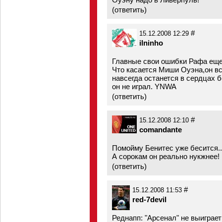
(
ответить
)
#
15.12.2008 12:29
ilninho
Главные свои ошибки Рафа еще 
Что касается Миши Оуэна,он в
навсегда останется в сердцах 
он не играл. YNWA
(
ответить
)
#
15.12.2008 12:10
comandante
Помойму Бенитес уже бесится..
А сорокам он реально нукжнее!
(
ответить
)
#
15.12.2008 11:53
red-7devil
Реднапп: "Арсенал" не выиграет