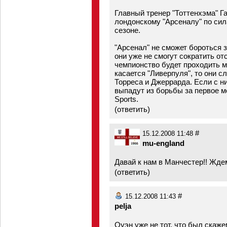
Главный тренер "Тоттенхэма" Г
лондонскому "Арсеналу" по си
сезоне.
"Арсенал" не сможет бороться з
они уже не смогут сократить от
чемпионство будет проходить м
касается "Ливерпуля", то они 
Торреса и Джеррарда. Если с н
выпадут из борьбы за первое м
Sports.
(
ответить
)
#
15.12.2008 11:48
mu-england
Давай к нам в Манчестер!! Жде
(
ответить
)
#
15.12.2008 11:43
pelja
Оуэн уже не тот, что был скаже