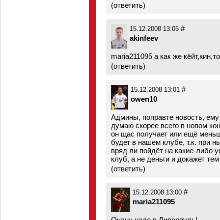
(
ответить
)
#
15.12.2008 13:05
akinfeev
mаriа211095 а как же кёйт,кин,то
(
ответить
)
#
15.12.2008 13:01
owen10
Админы, поправте новость, ему 
думаю скорее всего в новом ко
он щас получает или ещё мень
будет в нашем клубе, т.к. при 
вряд ли пойдёт на какие-либо у
клуб, а не деньги и докажет те
(
ответить
)
#
15.12.2008 13:00
maria211095
Оуэну надо в Ливерпуль!