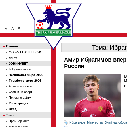
Тема: Ибраг
Главное
МОБИЛЬНАЯ ВЕРСИЯ
Лента
Амир Ибрагимов впер
JOHNNYBET
России
Telegram-канал
Чемпионат Мира-2026
В
И
Трасферы лето-2026
в
Архив новостей
Ставки на спорт
Поиск по сайту
Регистрация
Вход
Темы
Премьер-Лига
Ибрагимов
,
Манчестер Юнайтед
,
сборн
Кубок Англии