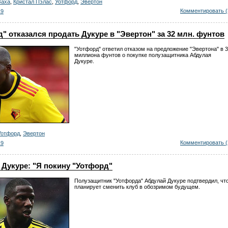
Заха
,
Кристал Пэлас
,
Уотфорд
,
Эвертон
Комментировать (
19
" отказался продать Дукуре в "Эвертон" за 32 млн. фунтов
"Уотфорд" ответил отказом на предложение "Эвертона" в 
миллиона фунтов о покупке полузащитника Абдулая
Дукуре.
Уотфорд
,
Эвертон
Комментировать (
19
Дукуре: "Я покину "Уотфорд"
Полузащитник "Уотфорда" Абдулай Дукуре подтвердил, чт
планирует сменить клуб в обозримом будущем.