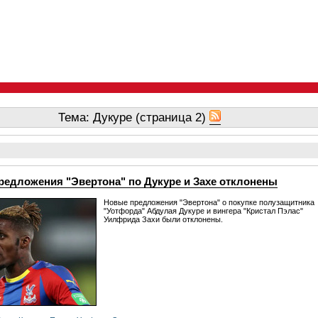
Тема: Дукуре (страница 2)
редложения "Эвертона" по Дукуре и Захе отклонены
Новые предложения "Эвертона" о покупке полузащитника
"Уотфорда" Абдулая Дукуре и вингера "Кристал Пэлас"
Уилфрида Захи были отклонены.