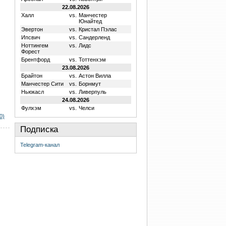
22.08.2026
Халл
vs.
Манчестер
Юнайтед
Эвертон
vs.
Кристал Пэлас
Ипсвич
vs.
Сандерленд
Ноттингем
vs.
Лидс
Форест
Брентфорд
vs.
Тоттенхэм
23.08.2026
Брайтон
vs.
Астон Вилла
Манчестер Сити
vs.
Борнмут
Ньюкасл
vs.
Ливерпуль
24.08.2026
Фулхэм
vs.
Челси
0)
Подписка
Telegram-канал