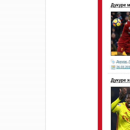
Дукуре м
Дукуре
,
26.03.20
Дукуре х