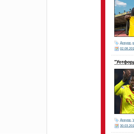
Дукуре
,
02.08.20
"Уотфор
Дукуре
,
30.03.20