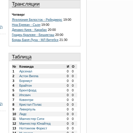
Трансляции
Четверг
Ягеллония Белосток - Рейнджерс
19:00
Ноа Ереван - Сьон
19:00
7)
Динамо Киев - Карабах
20:00
Градец Кралове - Бешикташ
20:00
Борац Баня-Лука - МЛ Витебск
21:30
Таблица
№
Команда
И
О
1
Арсенал
0
0
2
Астон Вилла
0
0
3
Борнмут
0
0
4
Брайтон
0
0
5
Брентфорд
0
0
6
Ипсвич
0
0
7
Ковентри
0
0
2)
8
Кристал Пэлас
0
0
9
Ливерпуль
0
0
10
Лидс
0
0
11
Манчестер Сити
0
0
12
Манчестер Юнайтед
0
0
13
Ноттингем Форест
0
0