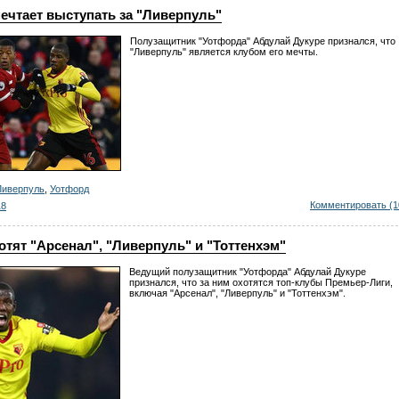
ечтает выступать за "Ливерпуль"
Полузащитник "Уотфорда" Абдулай Дукуре признался, что
"Ливерпуль" является клубом его мечты.
Ливерпуль
,
Уотфорд
Комментировать (1
18
отят "Арсенал", "Ливерпуль" и "Тоттенхэм"
Ведущий полузащитник "Уотфорда" Абдулай Дукуре
признался, что за ним охотятся топ-клубы Премьер-Лиги,
включая "Арсенал", "Ливерпуль" и "Тоттенхэм".