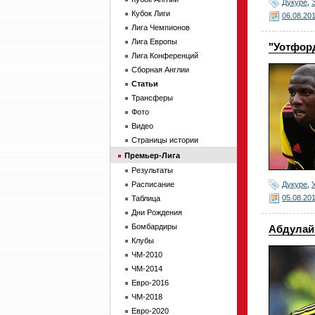
Дукуре
,
Кубок Лиги
06.08.20
Лига Чемпионов
Лига Европы
"Уотфорд
Лига Конференций
Сборная Англии
Статьи
Трансферы
Фото
Видео
Страницы истории
Премьер-Лига
Результаты
Дукуре
,
Расписание
05.08.20
Таблица
Дни Рождения
Бомбардиры
Абдулай 
Клубы
ЧМ-2010
ЧМ-2014
Евро-2016
ЧМ-2018
Евро-2020