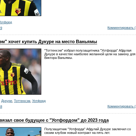
Уотфорд
Комментировать (
19
эм" хочет купить Дукуре на место Ваньямы
"Тоттенхэм" избрал полузащитника "Уотфорда" Абдулая
Дукуре в качестве наиболее желанной цели на замену для
Виктора Ваньямы.
,
Дукуре
,
Тоттенхэм
,
Уотфорд
Комментировать (
18
вязал свое будущее с "Уотфордом" до 2023 года
Полузащитник "Уотфорда" Абдулай Дукуре заключил со
своим клубом новый контракт на пять лет.