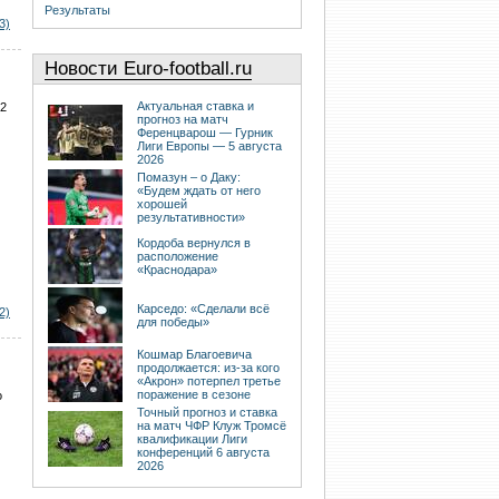
Результаты
3)
Новости Euro-football.ru
Актуальная ставка и
32
прогноз на матч
Ференцварош — Гурник
Лиги Европы — 5 августа
2026
Помазун – о Даку:
«Будем ждать от него
хорошей
результативности»
Кордоба вернулся в
расположение
«Краснодара»
Карседо: «Сделали всё
2)
для победы»
Кошмар Благоевича
продолжается: из-за кого
«Акрон» потерпел третье
поражение в сезоне
о
Точный прогноз и ставка
на матч ЧФР Клуж Тромсё
квалификации Лиги
конференций 6 августа
2026