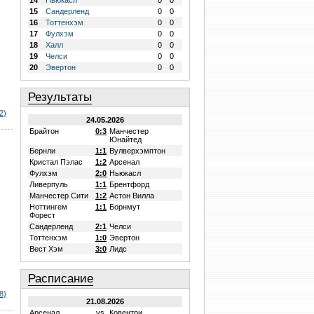
14
Ньюкасл
0
0
15
Сандерленд
0
0
16
Тоттенхэм
0
0
17
Фулхэм
0
0
18
Халл
0
0
19
Челси
0
0
20
Эвертон
0
0
Результаты
2)
24.05.2026
Брайтон
0:3
Манчестер
Юнайтед
Бернли
1:1
Вулверхэмптон
Кристал Пэлас
1:2
Арсенал
Фулхэм
2:0
Ньюкасл
Ливерпуль
1:1
Брентфорд
Манчестер Сити
1:2
Астон Вилла
Ноттингем
1:1
Борнмут
Форест
Сандерленд
2:1
Челси
Тоттенхэм
1:0
Эвертон
Вест Хэм
3:0
Лидс
Расписание
8)
21.08.2026
Арсенал
vs.
Ковентри