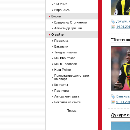
ЧМ-2022
Евро-2024
Блоги
Дукуре
,
Владимир Стогниенко
14.01.20
Александр Гришин
О сайте
"Тоттенх
Правила
Вакансии
Telegram-канал
Мы ВКонтакте
Мы в Facebook
Наш Twitter
Приложение для ставок
на спорт
Контакты
Партнеры
Ваньяма
Авторские права
01.11.20
Реклама на сайте
Поиск:
Дукуре с