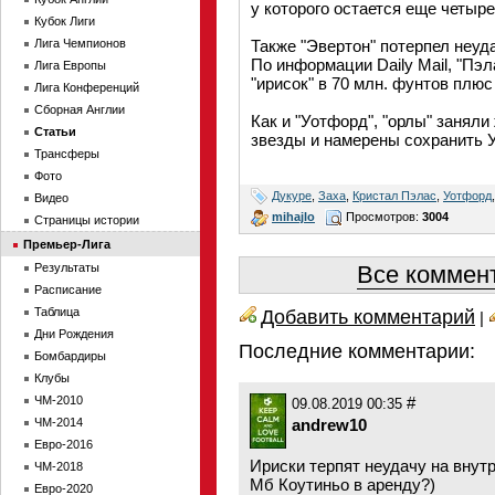
у которого остается еще четыре 
Кубок Лиги
Лига Чемпионов
Также "Эвертон" потерпел неуд
По информации Daily Mail, "Пэ
Лига Европы
"ирисок" в 70 млн. фунтов плю
Лига Конференций
Сборная Англии
Как и "Уотфорд", "орлы" занял
Статьи
звезды и намерены сохранить 
Трансферы
Фото
Дукуре
,
Заха
,
Кристал Пэлас
,
Уотфорд
Видео
mihajlo
Просмотров:
3004
Страницы истории
Премьер-Лига
Результаты
Все коммент
Расписание
Таблица
Добавить комментарий
|
Дни Рождения
Последние комментарии:
Бомбардиры
Клубы
ЧМ-2010
#
09.08.2019 00:35
ЧМ-2014
andrew10
Евро-2016
Ириски терпят неудачу на внут
ЧМ-2018
Мб Коутиньо в аренду?)
Евро-2020