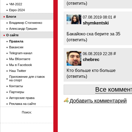
(
ответить
)
ЧМ-2022
Евро-2024
#
Блоги
07.08.2019 08:01
shymkentski
Владимир Стогниенко
Александр Гришин
Бакайоко ска берите за 35
О сайте
(
ответить
)
Правила
Вакансии
#
Telegram-канал
06.08.2019 22:28
chebrec
Мы ВКонтакте
Мы в Facebook
Кто больше кто больше
Наш Twitter
(
ответить
)
Приложение для ставок
на спорт
Контакты
Все коммент
Партнеры
Авторские права
Добавить комментарий
Реклама на сайте
Поиск: