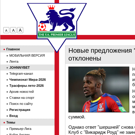
Новые предложения "
Главное
МОБИЛЬНАЯ ВЕРСИЯ
отклонены
Лента
JOHNNYBET
Н
Telegram-канал
п
и
Чемпионат Мира-2026
б
Трасферы лето-2026
Н
Архив новостей
о
Ставки на спорт
м
Поиск по сайту
м
Регистрация
в
Вход
суммой.
Темы
Однако ответ "шершней" снова 
Премьер-Лига
Клуб с "Викаридж Роуд" не заи
Кубок Англии