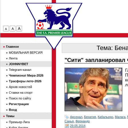
Тема: Бена
Главное
МОБИЛЬНАЯ ВЕРСИЯ
Лента
"Сити" запланировал
JOHNNYBET
Г
Telegram-канал
П
Чемпионат Мира-2026
к
Трасферы лето-2026
л
Архив новостей
Ставки на спорт
Поиск по сайту
Регистрация
Вход
Темы
Арсенал
,
Бенатия
,
Кабальеро
,
Малага
,
Санья
,
Фернандо
Премьер-Лига
29.05.2014
Кубок Англии