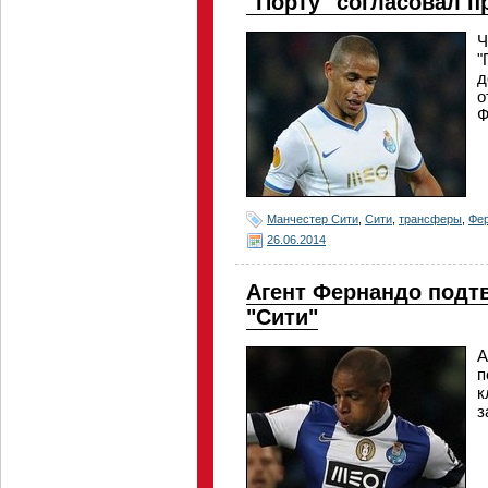
"Порту" согласовал п
Ч
"
д
о
Ф
Манчестер Сити
,
Сити
,
трансферы
,
Фе
26.06.2014
Агент Фернандо подт
"Сити"
А
п
к
з