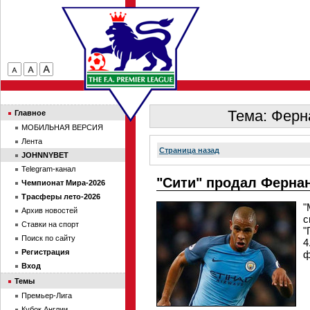
Тема: Ферн
Главное
МОБИЛЬНАЯ ВЕРСИЯ
Лента
Страница назад
JOHNNYBET
Telegram-канал
"Сити" продал Фернан
Чемпионат Мира-2026
Трасферы лето-2026
"
Архив новостей
с
Ставки на спорт
"
Поиск по сайту
4
Регистрация
ф
Вход
Темы
Премьер-Лига
Кубок Англии