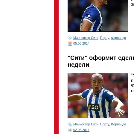
з
Манчестер Сити
,
Порту
,
Фернандо
05.06.2014
"Сити" оформит сделк
недели
"
п
Ф
о
Манчестер Сити
,
Порту
,
Фернандо
02.06.2014