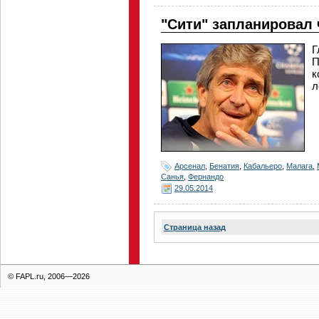
"Сити" запланировал
Г
П
к
л
Арсенал
,
Бенатия
,
Кабальеро
,
Малага
,
Санья
,
Фернандо
29.05.2014
Страница назад
© FAPL.ru, 2006—2026