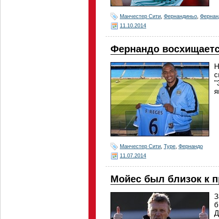
Манчестер Сити
,
Фернандиньо
,
Фернан
11.10.2014
Фернандо восхищаетс
Н
с
"
я
Манчестер Сити
,
Туре
,
Фернандо
11.07.2014
Мойес был близок к 
З
б
Д