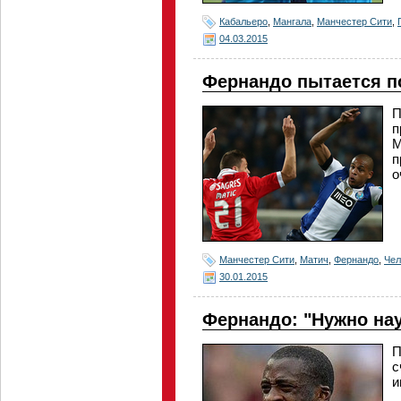
Кабальеро
,
Мангала
,
Манчестер Сити
,
04.03.2015
Фернандо пытается п
П
п
М
п
о
Манчестер Сити
,
Матич
,
Фернандо
,
Чел
30.01.2015
Фернандо: "Нужно нау
П
с
и