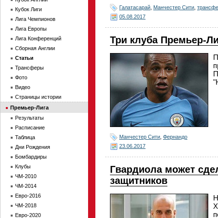
Галатасарай
,
Манчестер Сити
,
трансф
Кубок Лиги
05.08.2017
Лига Чемпионов
Лига Европы
Три клуба Премьер-Л
Лига Конференций
Сборная Англии
П
Статьи
п
Трансферы
П
Фото
"
Видео
Страницы истории
Премьер-Лига
Результаты
Расписание
Манчестер Сити
,
Фернандо
Таблица
23.06.2017
Дни Рождения
Бомбардиры
Клубы
Гвардиола может сде
ЧМ-2010
защитников
ЧМ-2014
Евро-2016
Н
Х
ЧМ-2018
п
Евро-2020