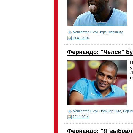
Манчестер Сити
,
Туре
,
Фернандо
21.01.2015
Фернандо: "Челси" бу
П
у
Л
о
Манчестер Сити
,
Премьер-Лига
,
Ферна
19.11.2014
Фернандо: "Я выбрал