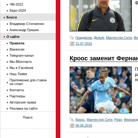
Ф
ЧМ-2022
Евро-2024
Блоги
Владимир Стогниенко
Александр Гришин
О сайте
Гвардиола
,
Дельф
,
Манчестер Сити
,
Фе
Правила
21.07.2016
Вакансии
Telegram-канал
Кроос заменит Ферна
Мы ВКонтакте
Мы в Facebook
П
р
Наш Twitter
п
Приложение для ставок
на спорт
Контакты
Партнеры
Авторские права
Реклама на сайте
Поиск:
Кроос
,
Манчестер Сити
,
Реал
,
Фернанд
06.06.2016