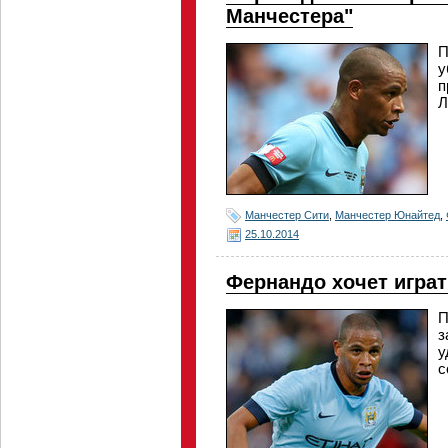
Манчестера"
П
у
п
Л
Манчестер Сити
,
Манчестер Юнайтед
,
25.10.2014
Фернандо хочет играт
П
з
у
с