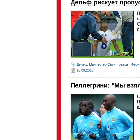
Дельф рискует пропус
П
п
С
б
Дельф
,
Манчестер Сити
,
травмы
,
Ферн
10.09.2015
Пеллегрини: "Мы взя
Г
П
к