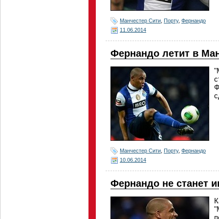
Манчестер Сити
,
Порту
,
Фернандо
11.06.2014
Фернандо летит в Ма
"
с
Ф
с
Манчестер Сити
,
Порту
,
Фернандо
10.06.2014
Фернандо не станет и
К
"
п