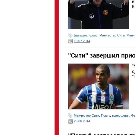
в
К
Бавария
,
Кроос
,
Манчестер Сити
,
Манч
10.07.2014
"Сити" завершил при
"
с
"
Манчестер Сити
,
Порту
,
трансферы
,
Фе
26.06.2014