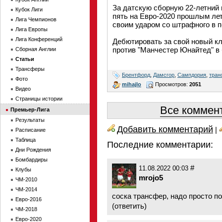
За датскую сборную 22-летний 
Кубок Лиги
пять на Евро-2020 прошлым лет
Лига Чемпионов
своим ударом со штрафного в 
Лига Европы
Лига Конференций
Дебютировать за свой новый к
против "Манчестер Юнайтед" в
Сборная Англии
Статьи
Трансферы
Брентфорд
,
Дамсгор
,
Сампдория
,
тран
Фото
mihajlo
Просмотров:
2051
Видео
Страницы истории
Все коммент
Премьер-Лига
Результаты
Добавить комментарий
|
Расписание
Таблица
Последние комментарии:
Дни Рождения
Бомбардиры
#
11.08.2022 00:03
Клубы
mrojo5
ЧМ-2010
ЧМ-2014
соска трансфер, надо просто п
Евро-2016
(
ответить
)
ЧМ-2018
Евро-2020