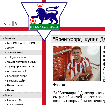
"Брентфорд" купил Д
Главное
МОБИЛЬНАЯ ВЕРСИЯ
"
Лента
а
JOHNNYBET
с
Telegram-канал
о
Чемпионат Мира-2026
ф
Трасферы лето-2026
Д
Архив новостей
к
Ставки на спорт
з
К
Поиск по сайту
Франка.
Регистрация
Вход
За "Сампдорию" Дамсгор выступ
Темы
сыграл 49 матчей во всех соре
Премьер-Лига
сезоне, который был омрачен д
Кубок Англии