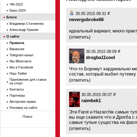
ЧМ-2022
Евро-2024
#
30.05.2015 09:31
Блоги
nevergobroke66
Владимир Стогниенко
Александр Гришин
идеальный вариант, много практ
(
ответить
)
О сайте
Правила
Вакансии
#
30.05.2015 08:09
Telegram-канал
drogba11cool
Мы ВКонтакте
Мы в Facebook
Что-то Борнмут кардинально ме
состав, который выбил путевку
Наш Twitter
(
ответить
)
Приложение для ставок
на спорт
Контакты
#
30.05.2015 00:07
Партнеры
raimbek1
Авторские права
Реклама на сайте
Эти Farot и Hazarchiк самые ту
вы еще скажите что и Дрогба с
Поиск:
самые тупые существа на фапл
(
ответить
)