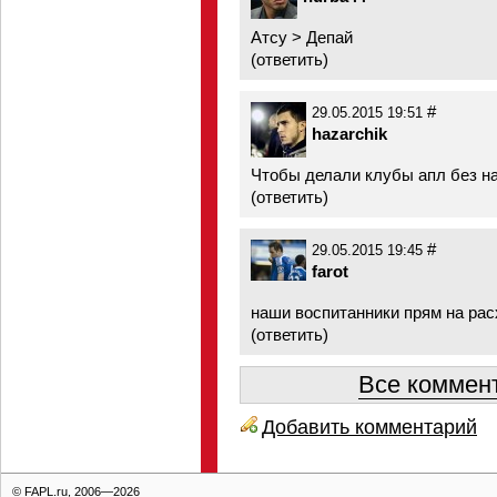
Атсу > Депай
(
ответить
)
#
29.05.2015 19:51
hazarchik
Чтобы делали клубы апл без н
(
ответить
)
#
29.05.2015 19:45
farot
наши воспитанники прям на рас
(
ответить
)
Все коммент
Добавить комментарий
© FAPL.ru, 2006—2026