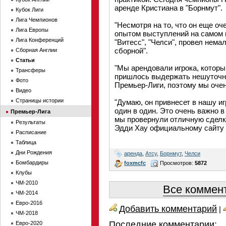
аренде Кристиана в "Борнмут".
Кубок Лиги
Лига Чемпионов
"Несмотря на то, что он еще о
Лига Европы
опытом выступлений на самом в
Лига Конференций
"Витесс", "Челси", провел нема
сборной".
Сборная Англии
Статьи
"Мы арендовали игрока, котор
Трансферы
пришлось выдержать нешуточн
Фото
Премьер-Лиги, поэтому мы очен
Видео
Страницы истории
"Думаю, он привнесет в нашу и
один в один. Это очень важно в
Премьер-Лига
мы провернули отличную сделку
Результаты
Эдди Хау официальному сайту 
Расписание
Таблица
Дни Рождения
аренда
,
Атсу
,
Борнмут
,
Челси
Бомбардиры
foxmcfc
Просмотров:
5872
Клубы
ЧМ-2010
Все коммент
ЧМ-2014
Евро-2016
Добавить комментарий
|
ЧМ-2018
Последние комментарии:
Евро-2020