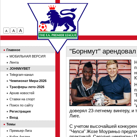
"Борнмут" арендовал
Главное
МОБИЛЬНАЯ ВЕРСИЯ
Н
Лента
п
JOHNNYBET
н
Telegram-канал
К
Чемпионат Мира-2026
Н
Трасферы лето-2026
п
Архив новостей
"
Ставки на спорт
н
"
Поиск по сайту
доверял 23-летнему вингеру, и 
Регистрация
Лиге.
Вход
Темы
С учетом высочайшей конкурен
Премьер-Лига
"Челси" Жозе Моуриньо предпоч
практикой. Сегодня чемпионы П
Кубок Англии