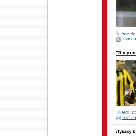
Атсу
,
Че
05.08.20
"Эвертон
Атсу
,
Че
21.07.20
Лукаку б