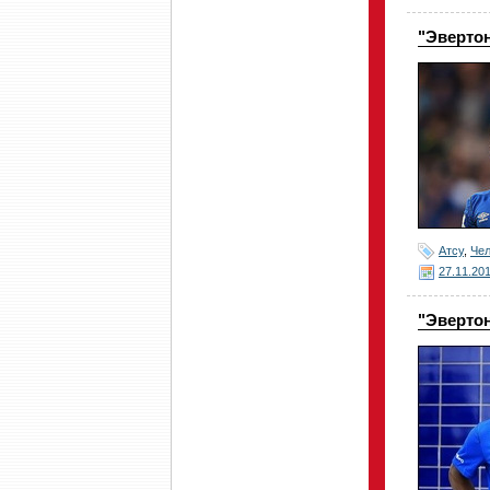
"Эвертон
Атсу
,
Че
27.11.20
"Эвертон