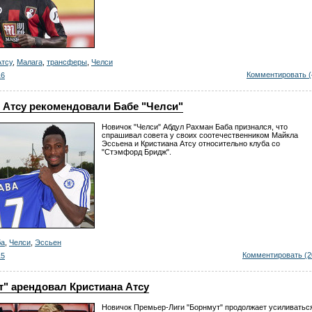
Атсу
,
Малага
,
трансферы
,
Челси
Комментировать (
16
 Атсу рекомендовали Бабе "Челси"
Новичок "Челси" Абдул Рахман Баба признался, что
спрашивал совета у своих соотечественником Майкла
Эссьена и Кристиана Атсу относительно клуба со
"Стэмфорд Бридж".
ба
,
Челси
,
Эссьен
Комментировать (2
15
" арендовал Кристиана Атсу
Новичок Премьер-Лиги "Борнмут" продолжает усиливатьс