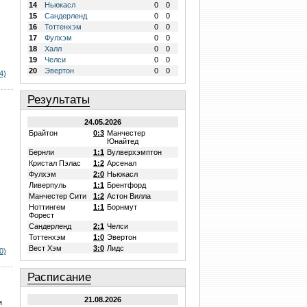
14
Ньюкасл
0
0
15
Сандерленд
0
0
16
Тоттенхэм
0
0
17
Фулхэм
0
0
18
Халл
0
0
19
Челси
0
0
20
Эвертон
0
0
4)
Результаты
24.05.2026
Брайтон
0:3
Манчестер
Юнайтед
Бернли
1:1
Вулверхэмптон
Кристал Пэлас
1:2
Арсенал
Фулхэм
2:0
Ньюкасл
Ливерпуль
1:1
Брентфорд
Манчестер Сити
1:2
Астон Вилла
Ноттингем
1:1
Борнмут
Форест
Сандерленд
2:1
Челси
Тоттенхэм
1:0
Эвертон
Вест Хэм
3:0
Лидс
0)
Расписание
21.08.2026
я