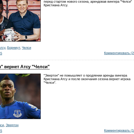
перед стартом нового сезона, арендовав вингера "Челси"
Кристиана Атсу.
Атсу
,
Борнмут
,
Челси
Комментировать (2
15
" вернет Атсу "Челси"
"Эвертон" не помышляет о продлении аренды вингера
Кристиана Атсу и после окончания сезона вернет игрока
"Челси".
лси
,
Эвертон
Комментировать (1
15