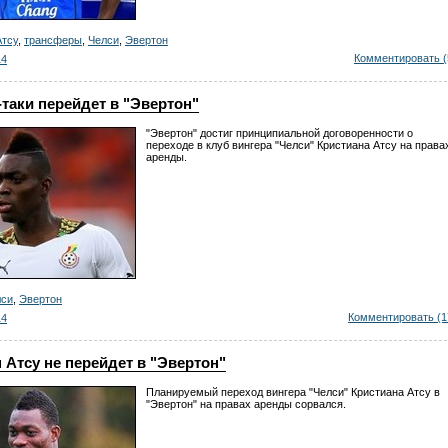
Атсу
,
трансферы
,
Челси
,
Эвертон
Комментировать (
14
-таки перейдет в "Эвертон"
"Эвертон" достиг принципиальной договоренности о
переходе в клуб вингера "Челси" Кристиана Атсу на права
аренды.
лси
,
Эвертон
Комментировать (1
14
 Атсу не перейдет в "Эвертон"
Планируемый переход вингера "Челси" Кристиана Атсу в
"Эвертон" на правах аренды сорвался.