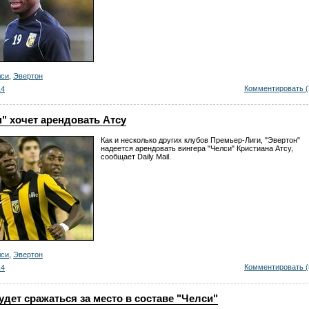
лси
,
Эвертон
Комментировать (
14
" хочет арендовать Атсу
Как и несколько других клубов Премьер-Лиги, "Эвертон"
надеется арендовать вингера "Челси" Кристиана Атсу,
сообщает Daily Mail.
лси
,
Эвертон
Комментировать (
14
удет сражаться за место в составе "Челси"