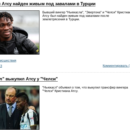
 Атсу найден живым под завалами в Турции
Бывший вингер "Ньюкасла", "Эвертона" и "Челси" Кристиа
Атсу был найден живым под завалами после
землетрясения в Турции.
оисшествия
Комментировать (
23
л" выкупил Атсу у "Челси"
"Ньюкасл" объявил о том, что выкупил трансфер вингера
"Челси" Кристиана Атсу.