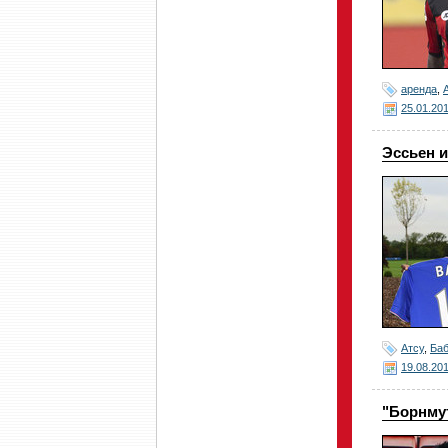
аренда
,
25.01.20
Эссьен и
Атсу
,
Ба
19.08.20
"Борнмут