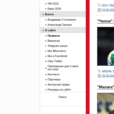
ЧМ-2022
Атсу
,
Нь
Евро-2024
24.05.20
Блоги
Владимир Стогниенко
"Челси" 
Александр Гришин
О сайте
Правила
Вакансии
Telegram-канал
Мы ВКонтакте
Мы в Facebook
Наш Twitter
Приложение для ставок
на спорт
аренда
,
Контакты
30.08.20
Партнеры
Авторские права
"Малага"
Реклама на сайте
Поиск: