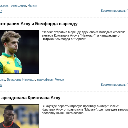
юкасл
,
трансферы
,
Челси
Комментировать (
17
отправил Атсу и Бэмфорда в аренду
"Челси" отправил в аренду двух своих молодых игроков:
вингера Кристиана Атсу в "Ньюкасл", а нападающего
Патрика Бэмфорда в "Бернли".
Атсу
,
Бэмфорд
,
Ньюкасл
,
трансферы
,
Челси
Комментировать (
16
 арендовала Кристиана Атсу
В надежде обрести игровую практику вингер "Челси"
Кристиан Атсу отправился в "Малагу", где проведет втору
половину нынешнего сезона.