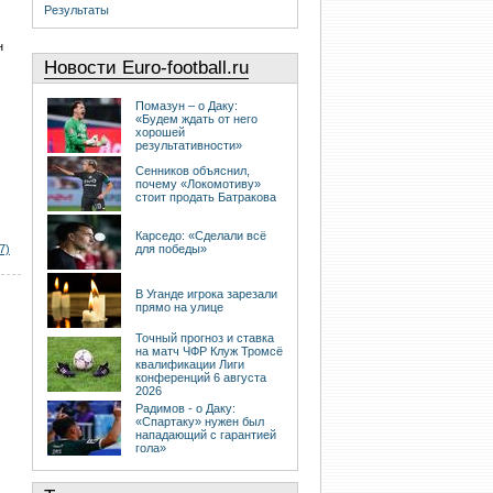
Результаты
н
Новости Euro-football.ru
Помазун – о Даку:
«Будем ждать от него
хорошей
результативности»
Сенников объяснил,
почему «Локомотиву»
стоит продать Батракова
Карседо: «Сделали всё
7)
для победы»
В Уганде игрока зарезали
прямо на улице
Точный прогноз и ставка
на матч ЧФР Клуж Тромсё
квалификации Лиги
конференций 6 августа
2026
Радимов - о Даку:
«Спартаку» нужен был
нападающий с гарантией
гола»