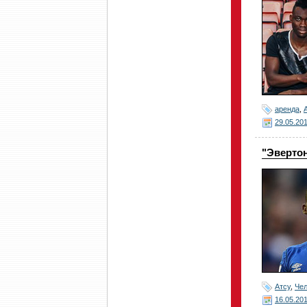
аренда
,
29.05.20
"Эвертон
Атсу
,
Че
16.05.20