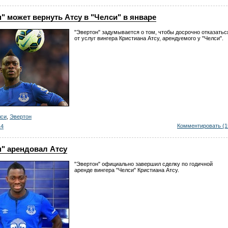
" может вернуть Атсу в "Челси" в январе
"Эвертон" задумывается о том, чтобы досрочно отказатьс
от услуг вингера Кристиана Атсу, арендуемого у "Челси".
лси
,
Эвертон
Комментировать (1
14
" арендовал Атсу
"Эвертон" официально завершил сделку по годичной
аренде вингера "Челси" Кристиана Атсу.