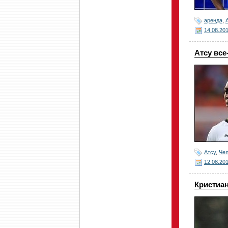
аренда
,
14.08.20
Атсу все
Атсу
,
Че
12.08.20
Кристиан