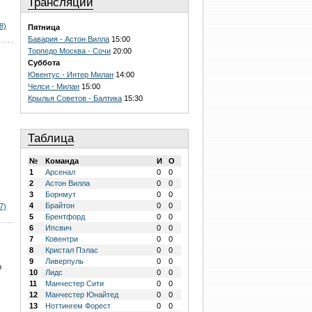
Трансляции
8)
Пятница
Бавария - Астон Вилла
15:00
Торпедо Москва - Сочи
20:00
Суббота
Ювентус - Интер Милан
14:00
Челси - Милан
15:00
Крылья Советов - Балтика
15:30
Таблица
№
Команда
И
О
1
Арсенал
0
0
2
Астон Вилла
0
0
3
Борнмут
0
0
4
Брайтон
0
0
7)
5
Брентфорд
0
0
6
Ипсвич
0
0
7
Ковентри
0
0
8
Кристал Пэлас
0
0
9
Ливерпуль
0
0
ю
10
Лидс
0
0
11
Манчестер Сити
0
0
12
Манчестер Юнайтед
0
0
13
Ноттингем Форест
0
0