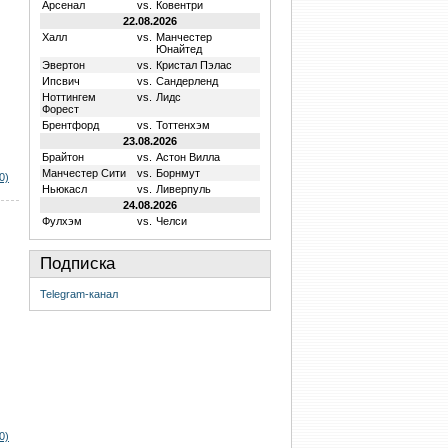
Арсенал
vs.
Ковентри
22.08.2026
Халл
vs.
Манчестер
Юнайтед
Эвертон
vs.
Кристал Пэлас
Ипсвич
vs.
Сандерленд
Ноттингем
vs.
Лидс
Форест
Брентфорд
vs.
Тоттенхэм
23.08.2026
Брайтон
vs.
Астон Вилла
Манчестер Сити
vs.
Борнмут
0)
Ньюкасл
vs.
Ливерпуль
24.08.2026
Фулхэм
vs.
Челси
Подписка
Telegram-канал
0)