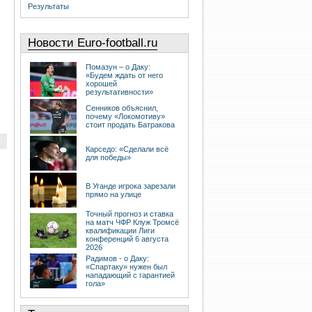
Результаты
Новости Euro-football.ru
Помазун – о Даку:
«Будем ждать от него
хорошей
результативности»
Сенников объяснил,
почему «Локомотиву»
стоит продать Батракова
Карседо: «Сделали всё
для победы»
В Уганде игрока зарезали
прямо на улице
Точный прогноз и ставка
на матч ЧФР Клуж Тромсё
квалификации Лиги
конференций 6 августа
2026
Радимов - о Даку:
«Спартаку» нужен был
нападающий с гарантией
гола»