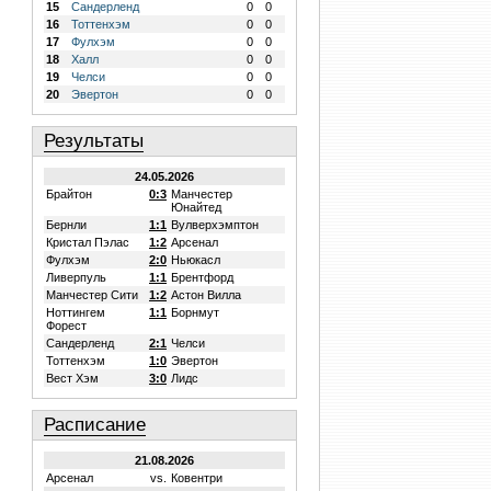
15
Сандерленд
0
0
16
Тоттенхэм
0
0
17
Фулхэм
0
0
18
Халл
0
0
19
Челси
0
0
20
Эвертон
0
0
Результаты
24.05.2026
Брайтон
0:3
Манчестер
Юнайтед
Бернли
1:1
Вулверхэмптон
Кристал Пэлас
1:2
Арсенал
Фулхэм
2:0
Ньюкасл
Ливерпуль
1:1
Брентфорд
Манчестер Сити
1:2
Астон Вилла
Ноттингем
1:1
Борнмут
Форест
Сандерленд
2:1
Челси
Тоттенхэм
1:0
Эвертон
Вест Хэм
3:0
Лидс
Расписание
21.08.2026
Арсенал
vs.
Ковентри