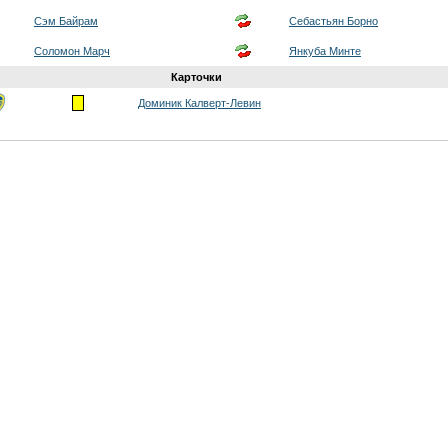
Сэм Байрам
Себастьян Борно
Соломон Марч
Янкуба Минте
Карточки
Доминик Калверт-Левин