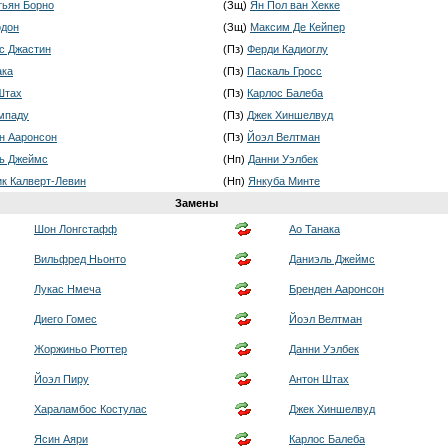
тьян Борно
(Зщ)
Ян Пол ван Хекке
одон
(Зщ)
Максим Де Кейпер
с Джастин
(Пз)
Ферди Кадиоглу
ака
(Пз)
Паскаль Гросс
Штах
(Пз)
Карлос Балеба
мпаду
(Пз)
Джек Хиншелвуд
н Ааронсон
(Пз)
Йоэл Велтман
ь Джеймс
(Нп)
Данни Уэлбек
к Калверт-Левин
(Нп)
Янкуба Минте
Замены
Шон Лонгстафф
Ао Танака
Вильфред Ньонто
Даниэль Джеймс
Лукас Нмеча
Бренден Ааронсон
Диего Гомес
Йоэл Велтман
Жоржиньо Рюттер
Данни Уэлбек
Йоэл Пиру
Антон Штах
Хараламбос Костулас
Джек Хиншелвуд
Ясин Аяри
Карлос Балеба