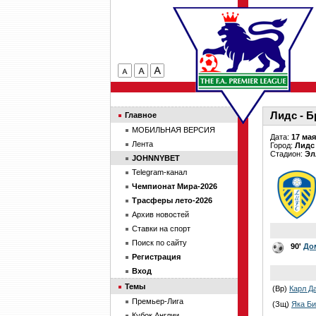
Лидс - Б
Главное
МОБИЛЬНАЯ ВЕРСИЯ
Дата:
17 мая
Лента
Город:
Лидс
Стадион:
Эл
JOHNNYBET
Telegram-канал
Чемпионат Мира-2026
Трасферы лето-2026
Архив новостей
Ставки на спорт
Поиск по сайту
90'
До
Регистрация
Вход
Темы
(Вр)
Карл Д
Премьер-Лига
(Зщ)
Яка Б
Кубок Англии