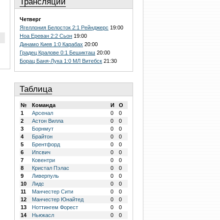
Трансляции
Четверг
Ягеллония Белосток 2:1 Рейнджерс
19:00
Ноа Ереван 2:2 Сьон
19:00
Динамо Киев 1:0 Карабах
20:00
Градец Кралове 0:1 Бешикташ
20:00
Борац Баня-Лука 1:0 МЛ Витебск
21:30
Таблица
№
Команда
И
О
1
Арсенал
0
0
2
Астон Вилла
0
0
3
Борнмут
0
0
4
Брайтон
0
0
5
Брентфорд
0
0
6
Ипсвич
0
0
7
Ковентри
0
0
8
Кристал Пэлас
0
0
9
Ливерпуль
0
0
10
Лидс
0
0
11
Манчестер Сити
0
0
12
Манчестер Юнайтед
0
0
13
Ноттингем Форест
0
0
14
Ньюкасл
0
0