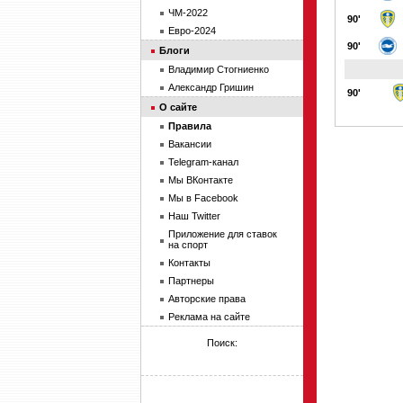
ЧМ-2022
90'
Евро-2024
90'
Блоги
Владимир Стогниенко
Александр Гришин
90'
О сайте
Правила
Вакансии
Telegram-канал
Мы ВКонтакте
Мы в Facebook
Наш Twitter
Приложение для ставок
на спорт
Контакты
Партнеры
Авторские права
Реклама на сайте
Поиск: