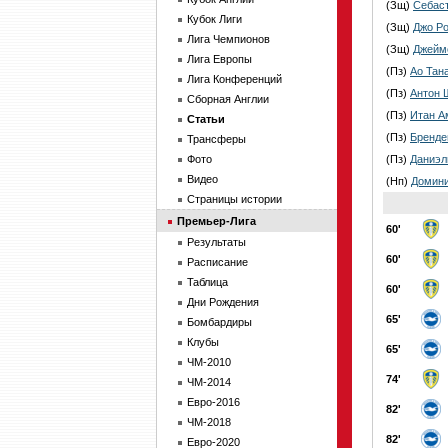
(Зщ)
Себас
Кубок Лиги
(Зщ)
Джо Р
Лига Чемпионов
(Зщ)
Джейм
Лига Европы
(Пз)
Ао Тан
Лига Конференций
(Пз)
Антон 
Сборная Англии
(Пз)
Итан А
Статьи
(Пз)
Бренде
Трансферы
Фото
(Пз)
Даниэл
Видео
(Нп)
Домини
Страницы истории
Премьер-Лига
60'
Результаты
60'
Расписание
Таблица
60'
Дни Рождения
65'
Бомбардиры
Клубы
65'
ЧМ-2010
74'
ЧМ-2014
Евро-2016
82'
ЧМ-2018
82'
Евро-2020