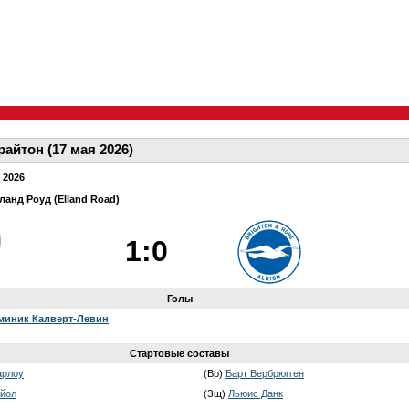
райтон (17 мая 2026)
 2026
ланд Роуд (Elland Road)
1:0
Голы
миник Калверт-Левин
Стартовые составы
арлоу
(Вр)
Барт Вербрюгген
ийол
(Зщ)
Льюис Данк