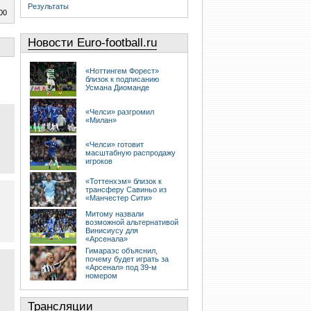
Результаты
00
Новости Euro-football.ru
«Ноттингем Форест»
близок к подписанию
Усмана Диоманде
«Челси» разгромил
«Милан»
«Челси» готовит
масштабную распродажу
игроков
«Тоттенхэм» близок к
трансферу Савиньо из
«Манчестер Сити»
Митому назвали
возможной альтернативой
Винисиусу для
«Арсенала»
Гимараэс объяснил,
почему будет играть за
«Арсенал» под 39-м
номером
Трансляции