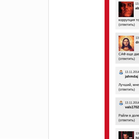
13
ab
коррупция т
(
ответить
)
13
d
САФ еще давн
(
ответить
)
13.11.2014
jahmdaj
Лучший, мне
(
ответить
)
13.11.2014
vals1702
Райли в доле.
(
ответить
)
13
h