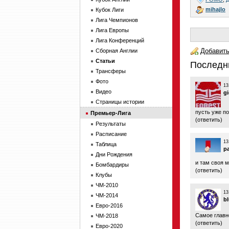
mihajlo
Кубок Лиги
Лига Чемпионов
Лига Европы
Лига Конференций
Добавить
Сборная Англии
Статьи
Последн
Трансферы
Фото
13
Видео
g
Страницы истории
пусть уже по
Премьер-Лига
(
ответить
)
Результаты
Расписание
13
Таблица
pa
Дни Рождения
и там своя 
Бомбардиры
(
ответить
)
Клубы
ЧМ-2010
13
ЧМ-2014
b
Евро-2016
Самое главно
ЧМ-2018
(
ответить
)
Евро-2020