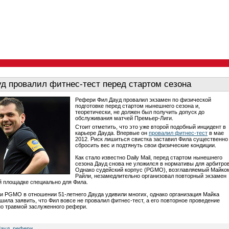
д провалил фитнес-тест перед стартом сезона
Рефери Фил Дауд провалил экзамен по физической
подготовке перед стартом нынешнего сезона и,
теоретически, не должен был получить допуск до
обслуживания матчей Премьер-Лиги.
Стоит отметить, что это уже второй подобный инцидент в
карьере Дауда. Впервые он
провалил фитнес-тест
в мае
2012. Риск лишиться свистка заставил Фила существенно
сбросить вес и подтянуть свои физические кондиции.
Как стало известно Daily Mail, перед стартом нынешнего
сезона Дауд снова не уложился в нормативы для арбитров
Однако судейский корпус (PGMO), возглавляемый Майко
Райли, незамедлительно организовал повторный экзамен
й площадке специально для Фила.
 PGMO в отношении 51-летнего Дауда удивили многих, однако организация Майка
шила заявить, что Фил вовсе не провалил фитнес-тест, а его повторное проведение
о травмой заслуженного рефери.
Дауд
,
рефери