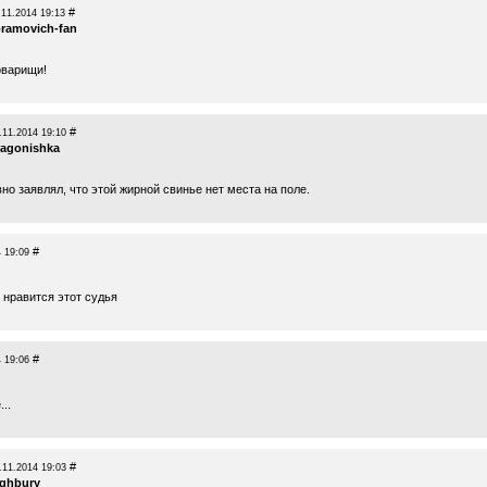
#
.11.2014 19:13
ramovich-fan
оварищи!
#
.11.2014 19:10
ragonishka
о заявлял, что этой жирной свинье нет места на поле.
#
 19:09
 нравится этот судья
#
 19:06
..
#
.11.2014 19:03
ighbury