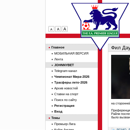
Фил Дау
Главное
МОБИЛЬНАЯ ВЕРСИЯ
Лента
JOHNNYBET
Telegram-канал
Чемпионат Мира-2026
Трасферы лето-2026
Архив новостей
Ставки на спорт
Поиск по сайту
на сторонне
Регистрация
Преференции
Вход
Райли поспе
было вызван
Темы
Премьер-Лига
PGMO
,
Кубок Англии