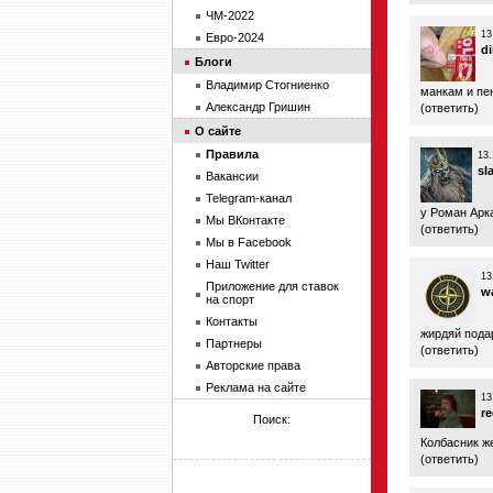
ЧМ-2022
13
Евро-2024
d
Блоги
Владимир Стогниенко
манкам и пе
Александр Гришин
(
ответить
)
О сайте
Правила
13.
sl
Вакансии
Telegram-канал
у Роман Арк
Мы ВКонтакте
(
ответить
)
Мы в Facebook
Наш Twitter
13
Приложение для ставок
w
на спорт
Контакты
жирдяй подар
Партнеры
(
ответить
)
Авторские права
Реклама на сайте
13
r
Поиск:
Колбасник ж
(
ответить
)