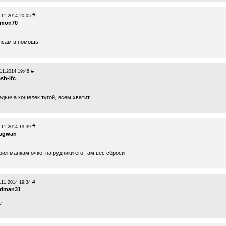
#
.11.2014 20:05
imon70
нсам в помощь
#
11.2014 19:48
ash-lfc
адьича кошелек тугой, всем хватит
#
.11.2014 19:39
agwan
ил манкам очко, на рудники его там вес сбросит
#
.11.2014 19:34
edman31
е