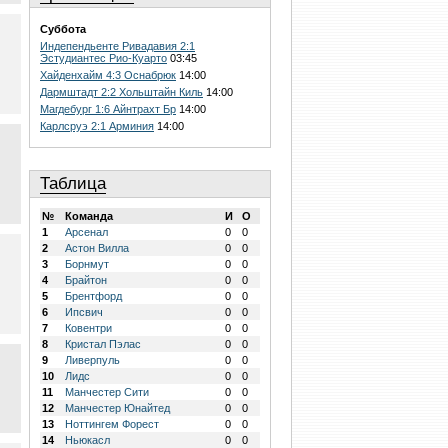
Суббота
Индепендьенте Ривадавия 2:1
Эстудиантес Рио-Куарто
03:45
Хайденхайм 4:3 Оснабрюк
14:00
Дармштадт 2:2 Хольштайн Киль
14:00
Магдебург 1:6 Айнтрахт Бр
14:00
Карлсруэ 2:1 Арминия
14:00
Таблица
№
Команда
И
О
1
Арсенал
0
0
2
Астон Вилла
0
0
3
Борнмут
0
0
4
Брайтон
0
0
5
Брентфорд
0
0
6
Ипсвич
0
0
7
Ковентри
0
0
8
Кристал Пэлас
0
0
9
Ливерпуль
0
0
10
Лидс
0
0
11
Манчестер Сити
0
0
12
Манчестер Юнайтед
0
0
13
Ноттингем Форест
0
0
14
Ньюкасл
0
0