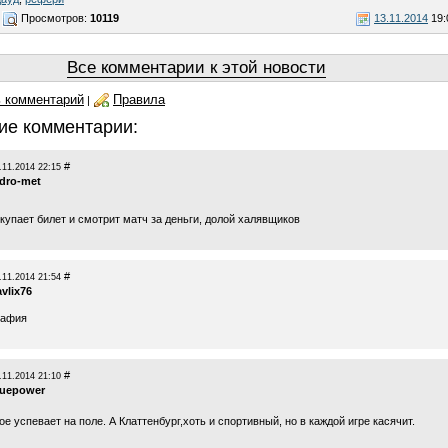
Просмотров:
10119
13.11.2014
19:
Все комментарии к этой новости
 комментарий
Правила
|
ие комментарии:
#
.11.2014 22:15
idro-met
купает билет и смотрит матч за деньги, долой халявщиков
#
.11.2014 21:54
vlix76
мафия
#
.11.2014 21:10
luepower
е успевает на поле. А Клаттенбург,хоть и спортивный, но в каждой игре касячит.