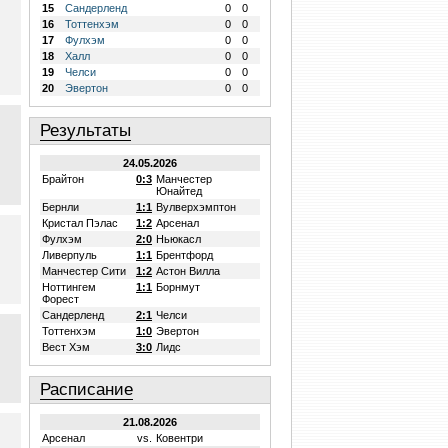
15
Сандерленд
0
0
16
Тоттенхэм
0
0
17
Фулхэм
0
0
18
Халл
0
0
19
Челси
0
0
20
Эвертон
0
0
Результаты
24.05.2026
Брайтон
0:3
Манчестер
Юнайтед
Бернли
1:1
Вулверхэмптон
Кристал Пэлас
1:2
Арсенал
Фулхэм
2:0
Ньюкасл
Ливерпуль
1:1
Брентфорд
Манчестер Сити
1:2
Астон Вилла
Ноттингем
1:1
Борнмут
Форест
Сандерленд
2:1
Челси
Тоттенхэм
1:0
Эвертон
Вест Хэм
3:0
Лидс
Расписание
21.08.2026
Арсенал
vs.
Ковентри