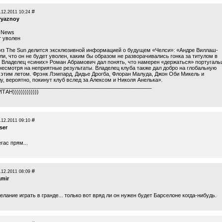
#
.12.2011 10:24
vyaznoy
l News
т уволен
из The Sun делится эксклюзивной информацией о будущем «Челси»: «Андре Виллаш-
и, что он не будет уволен, каким бы образом не разворачивались гонка за титулом в
. Владелец «синих» Роман Абрамович дал понять, что намерен «держаться» португаль
 несмотря на неприятные результаты. Владелец клуба также дал добро на глобальную
 этим летом. Фрэнк Лэмпард, Дидье Дрогба, Флоран Малуда, Джон Оби Микель и
, вероятно, покинут клуб вслед за Алексом и Николя Анелька».
___________________________________________________
АН)))))))))))))
#
.12.2011 09:10
ser
гас прям...
#
.12.2011 08:09
amir
лание играть в гранде... только вот вряд ли он нужен будет Барселоне когда-нибудь.