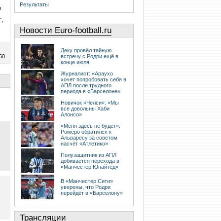
Результаты
я
",
Новости Euro-football.ru
Деку провёл тайную
50
встречу с Родри ещё в
конце июля
Журналист: «Араухо
хочет попробовать себя в
АПЛ после трудного
периода в «Барселоне»
Новичок «Челси»: «Мы
все довольны Хаби
Алонсо»
«Меня здесь не будет»:
Ромеро обратился к
Альваресу за советом
насчёт «Атлетико»
Полузащитник из АПЛ
добивается перехода в
«Манчестер Юнайтед»
В «Манчестер Сити»
уверены, что Родри
перейдёт в «Барселону»
Трансляции