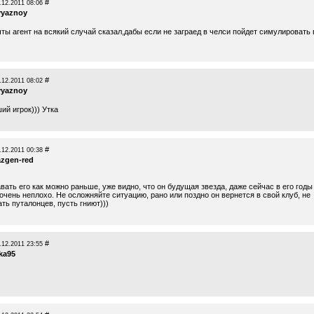
#
.12.2011 08:06
vyaznoy
ты агент на всякий случай сказал,дабы если не заграед в челси пойдет симулировать 
#
.12.2011 08:02
vyaznoy
ий игрок))) Утка
#
.12.2011 00:38
azgen-red
ать его как можно раньше, уже видно, что он будущая звезда, даже сейчас в его годы
очень неплохо. Не осложняйте ситуацию, рано или поздно он вернется в свой клуб, не
ть путалонцев, пусть гниют)))
#
.12.2011 23:55
ka95
)