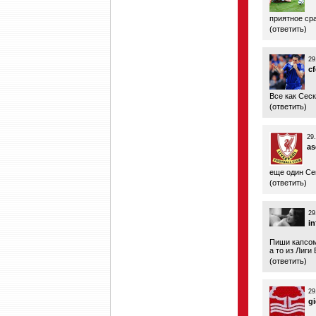
приятное сра
(
ответить
)
29
cf
Все как Сеск
(
ответить
)
29
as
еще один Се
(
ответить
)
29
in
Пиши капсом
а то из Лиги
(
ответить
)
29
g