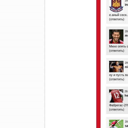
29
i
е.аный сеск..
(
ответить
)
29
m
Михе опять ф
(
ответить
)
29
n
ну и пусть вал
(
ответить
)
29
he
Фабрегас-2!!!!!
(
ответить
)
29
s