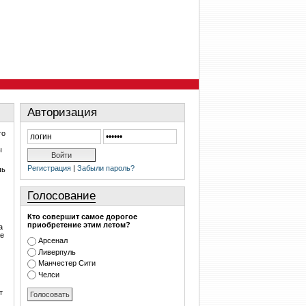
Авторизация
го
ы
Регистрация
|
Забыли пароль?
шь
Голосование
Кто совершит самое дорогое
приобретение этим летом?
а
же
Арсенал
Ливерпуль
Манчестер Сити
Челси
т