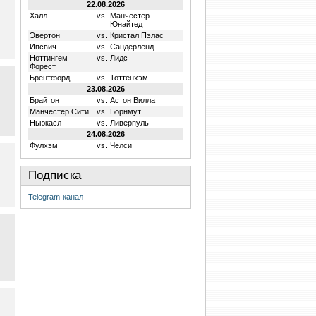
22.08.2026
Халл
vs.
Манчестер
Юнайтед
Эвертон
vs.
Кристал Пэлас
Ипсвич
vs.
Сандерленд
Ноттингем
vs.
Лидс
Форест
Брентфорд
vs.
Тоттенхэм
23.08.2026
Брайтон
vs.
Астон Вилла
Манчестер Сити
vs.
Борнмут
Ньюкасл
vs.
Ливерпуль
24.08.2026
Фулхэм
vs.
Челси
Подписка
Telegram-канал