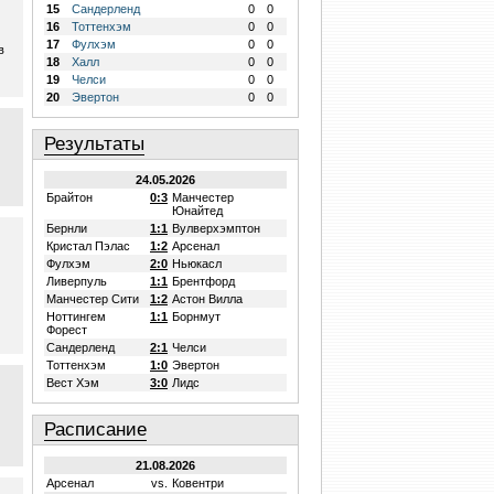
15
Сандерленд
0
0
16
Тоттенхэм
0
0
17
Фулхэм
0
0
в
18
Халл
0
0
19
Челси
0
0
20
Эвертон
0
0
Результаты
24.05.2026
Брайтон
0:3
Манчестер
Юнайтед
Бернли
1:1
Вулверхэмптон
Кристал Пэлас
1:2
Арсенал
Фулхэм
2:0
Ньюкасл
Ливерпуль
1:1
Брентфорд
Манчестер Сити
1:2
Астон Вилла
Ноттингем
1:1
Борнмут
Форест
Сандерленд
2:1
Челси
Тоттенхэм
1:0
Эвертон
Вест Хэм
3:0
Лидс
Расписание
21.08.2026
Арсенал
vs.
Ковентри