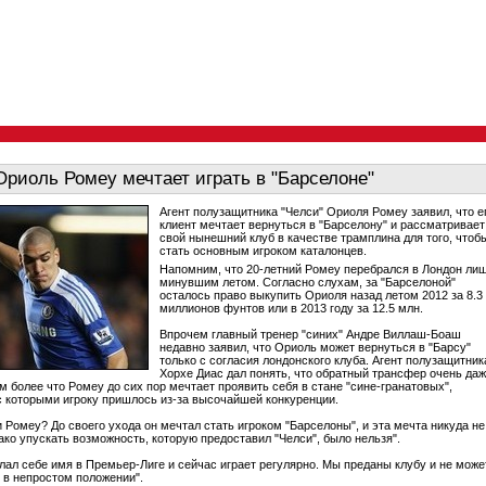
"Ориоль Ромеу мечтает играть в "Барселоне"
Агент полузащитника "Челси" Ориоля Ромеу заявил, что е
клиент мечтает вернуться в "Барселону" и рассматривает
свой нынешний клуб в качестве трамплина для того, чтоб
стать основным игроком каталонцев.
Напомним, что 20-летний Ромеу перебрался в Лондон ли
минувшим летом. Согласно слухам, за "Барселоной"
осталось право выкупить Ориоля назад летом 2012 за 8.3
миллионов фунтов или в 2013 году за 12.5 млн.
Впрочем главный тренер "синих" Андре Виллаш-Боаш
недавно заявил, что Ориоль может вернуться в "Барсу"
только с согласия лондонского клуба. Агент полузащитник
Хорхе Диас дал понять, что обратный трансфер очень да
м более что Ромеу до сих пор мечтает проявить себя в стане "сине-гранатовых",
с которыми игроку пришлось из-за высочайшей конкуренции.
и Ромеу? До своего ухода он мечтал стать игроком "Барселоны", и эта мечта никуда не
ако упускать возможность, которую предоставил "Челси", было нельзя".
лал себе имя в Премьер-Лиге и сейчас играет регулярно. Мы преданы клубу и не може
о в непростом положении".