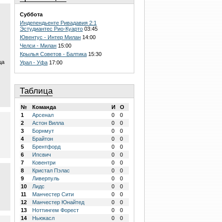
Суббота
Индепендьенте Ривадавия 2:1
Эстудиантес Рио-Куарто
03:45
Ювентус - Интер Милан
14:00
Челси - Милан
15:00
Крылья Советов - Балтика
15:30
ца
Урал - Уфа
17:00
Таблица
№
Команда
И
О
1
Арсенал
0
0
2
Астон Вилла
0
0
3
Борнмут
0
0
4
Брайтон
0
0
5
Брентфорд
0
0
6
Ипсвич
0
0
7
Ковентри
0
0
8
Кристал Пэлас
0
0
9
Ливерпуль
0
0
10
Лидс
0
0
11
Манчестер Сити
0
0
12
Манчестер Юнайтед
0
0
13
Ноттингем Форест
0
0
14
Ньюкасл
0
0