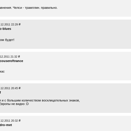
внения. Челси - трамплин. правильно.
#
.12.2011 22:29
c-blues
ом будет!
#
.12.2011 21:32
couseroftrance
кас
#
.12.2011 20:45
f
 и с большим количеством восклицательных знаков,
 Европы не видно :D
#
.12.2011 20:32
idro-met