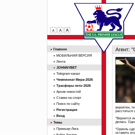
Агент: 
Главное
МОБИЛЬНАЯ ВЕРСИЯ
Лента
JOHNNYBET
Telegram-канал
Чемпионат Мира-2026
Трасферы лето-2026
Архив новостей
Ставки на спорт
Поиск по сайту
вероятен, те
Регистрация
расстаться 
Вход
"Вернется л
делась. Одн
Темы
Премьер-Лига
"Ориоль сде
оставить ег
Кубок Англии