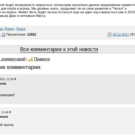
оля будет возможность вернуться, посмотрим насколько данное предложение окажетс
для клуба и игрока. Мы должны знать, продолжит ли он свое развитие в "Челси" и
 он играть. Может быть будет лучше остаться еще на один год и вернуться уже в 2013
авьер Диас в интервью Marca.
на
,
Ромеу
,
Челси
Просмотров:
12922
29.12.2011
18:
Все комментарии к этой новости
 комментарий
Правила
|
ие комментарии:
#
2011 11:34
onia
упающим!!
#
 11:49
hment
ый тролль