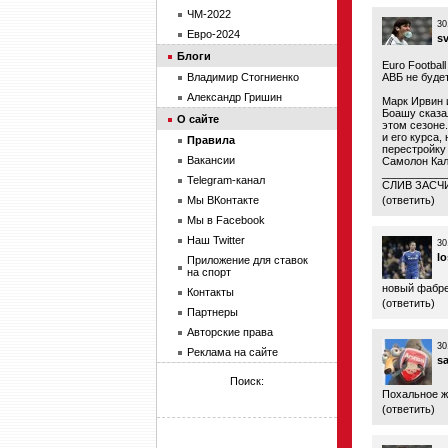
ЧМ-2022
30
Евро-2024
s
Блоги
Euro Footbal
Владимир Стогниенко
АВБ не буде
Александр Гришин
Марк Ирвин 
Боашу сказал
О сайте
этом сезоне
и его курса,
Правила
перестройку
Вакансии
Самолон Калу
___________
Telegram-канал
СЛИВ ЗАСЧИТ
Мы ВКонтакте
(
ответить
)
Мы в Facebook
Наш Twitter
30
lo
Приложение для ставок
на спорт
новый фабре
Контакты
(
ответить
)
Партнеры
Авторские права
30
Реклама на сайте
s
Поиск:
Похальное же
(
ответить
)