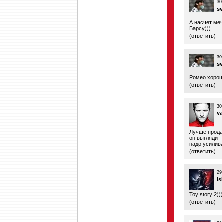
30
s
А насчет меч
Барсу)))
(
ответить
)
30
s
Ромео хорош
(
ответить
)
30
v
Лучше продав
он выглядит 
надо усилива
(
ответить
)
29
is
Toy story 2))
(
ответить
)