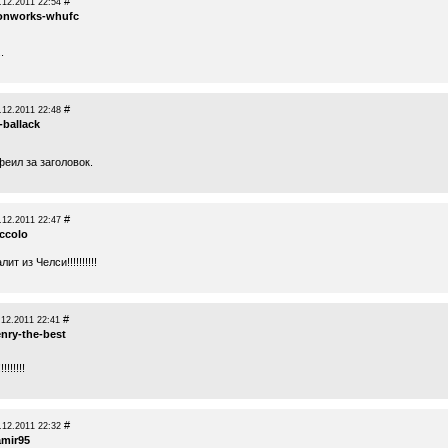
#
.12.2011 22:54
ronworks-whufc
.
#
.12.2011 22:48
-ballack
еил за заголовок.
#
.12.2011 22:47
iccolo
ит из Челси!!!!!!!!!!
#
.12.2011 22:41
nry-the-best
!!!!!!
#
.12.2011 22:32
amir95