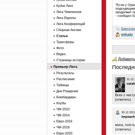
"Если у Ори
Кубок Лиги
подходящим 
Лига Чемпионов
продолжит ли
- сообщил Х
Лига Европы
Лига Конференций
Барсело
Сборная Англии
mihajlo
Статьи
Трансферы
Фото
Видео
Добавить
Страницы истории
Последн
Премьер-Лига
Результаты
Расписание
31.12.
catal
Таблица
Дни Рождения
Всех с наст
Бомбардиры
(
ответить
)
Клубы
ЧМ-2010
30.12.2011
ЧМ-2014
impeac
Евро-2016
миха, толст
ЧМ-2018
(
ответить
)
Евро-2020