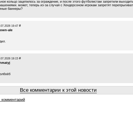
ьное кольцо зацепилось за ограждение, и после этого футболистам запретили выходит
крашениями. может, теперь из-за случая с Хендерсоном игрокам запретят перепрыгива
мные баннеры?
#
.07.2026 19:47
rown-ale
дил.
#
.07.2026 19:15
ahmatyj
олбоёб
Все комментарии к этой новости
 комментарий