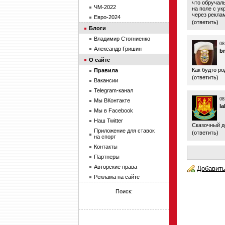
что обручал
ЧМ-2022
на поле с у
через рекла
Евро-2024
(
ответить
)
Блоги
Владимир Стогниенко
08
Александр Гришин
b
О сайте
Как будто ро
Правила
(
ответить
)
Вакансии
Telegram-канал
08
Мы ВКонтакте
l
Мы в Facebook
Наш Twitter
Сказочный д
Приложение для ставок
(
ответить
)
на спорт
Контакты
Партнеры
Авторские права
Добавить
Реклама на сайте
Поиск: