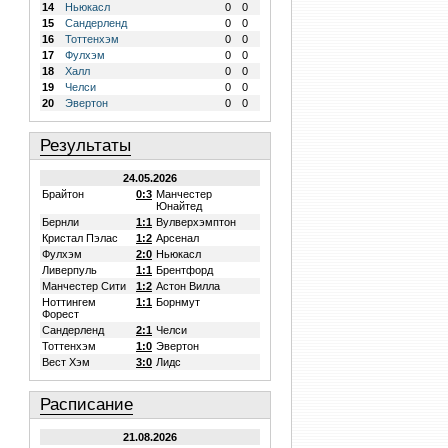
14
Ньюкасл
0
0
15
Сандерленд
0
0
16
Тоттенхэм
0
0
17
Фулхэм
0
0
18
Халл
0
0
19
Челси
0
0
20
Эвертон
0
0
Результаты
24.05.2026
Брайтон
0:3
Манчестер
Юнайтед
Бернли
1:1
Вулверхэмптон
Кристал Пэлас
1:2
Арсенал
Фулхэм
2:0
Ньюкасл
Ливерпуль
1:1
Брентфорд
Манчестер Сити
1:2
Астон Вилла
Ноттингем
1:1
Борнмут
Форест
Сандерленд
2:1
Челси
Тоттенхэм
1:0
Эвертон
Вест Хэм
3:0
Лидс
Расписание
21.08.2026