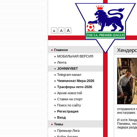
Хендерс
Главное
МОБИЛЬНАЯ ВЕРСИЯ
Лента
JOHNNYBET
Telegram-канал
Чемпионат Мира-2026
Трасферы лето-2026
Архив новостей
Ставки на спорт
Поиск по сайту
отправился 
Регистрация
инстаграме.
Вход
И хотя Хенд
Панамы, экс
Темы
лидера разд
Премьер-Лига
Кубок Англии