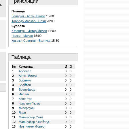
Трансляции
ь
ть
Пятница
Бавария - Астон Вилла
15:00
Торпедо Москва - Сочи
20:00
Суббота
Ювентус - Интер Милан
14:00
Челси - Милан
15:00
Крылья Советов - Балтика
15:30
Таблица
№
Команда
И
О
1
Арсенал
0
0
2
Астон Вилла
0
0
3
Борнмут
0
0
4
Брайтон
0
0
5
Брентфорд
0
0
6
Ипсвич
0
0
7
Ковентри
0
0
8
Кристал Пэлас
0
0
9
Ливерпуль
0
0
10
Лидс
0
0
11
Манчестер Сити
0
0
12
Манчестер Юнайтед
0
0
13
Ноттингем Форест
0
0