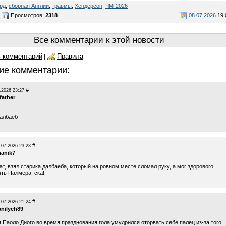
рд
,
сборная Англии
,
травмы
,
Хендерсон
,
ЧМ-2026
Просмотров:
2318
08.07.2026
19:
Все комментарии к этой новости
 комментарий
Правила
|
ие комментарии:
#
.2026 23:27
father
албаеб
#
.07.2026 23:23
hanik7
т, взял старика далбаеба, который на ровном месте сломал руку, а мог здорового
ть Палмера, ска!
#
.07.2026 21:24
anilych89
 Паоло Диого во время празднования гола умудрился оторвать себе палец из-за того,