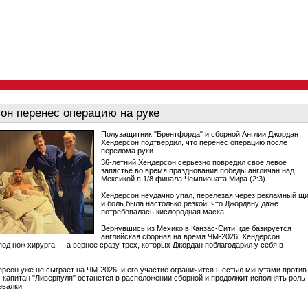
он перенес операцию на руке
Полузащитник "Брентфорда" и сборной Англии Джордан
Хендерсон подтвердил, что перенес операцию после
перелома руки.
36-летний Хендерсон серьезно повредил свое левое
запястье во время празднования победы англичан над
Мексикой в 1/8 финала Чемпионата Мира (2:3).
Хендерсон неудачно упал, перелезая через рекламный щи
и боль была настолько резкой, что Джордану даже
потребовалась кислородная маска.
Вернувшись из Мехико в Канзас-Сити, где базируется
английская сборная на время ЧМ-2026, Хендерсон
под нож хирурга — а вернее сразу трех, которых Джордан поблагодарил у себя в
ерсон уже не сыграет на ЧМ-2026, и его участие ограничится шестью минутами против
-капитан "Ливерпуля" останется в расположении сборной и продолжит исполнять роль
евалки.