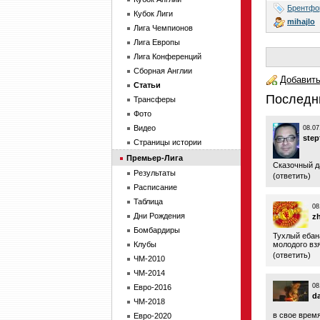
Брентфо
Кубок Лиги
mihajlo
Лига Чемпионов
Лига Европы
Лига Конференций
Сборная Англии
Добавить
Статьи
Последн
Трансферы
Фото
Видео
08.07
step
Страницы истории
Премьер-Лига
Сказочный д
Результаты
(
ответить
)
Расписание
Таблица
08
Дни Рождения
z
Бомбардиры
Тухлый ебана
Клубы
молодого взя
(
ответить
)
ЧМ-2010
ЧМ-2014
08
Евро-2016
d
ЧМ-2018
в свое время
Евро-2020