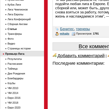
подойти любая лига в Европе. Е
Кубок Лиги
сборной или, может быть, друго
Лига Чемпионов
снова взяться за работу, пото
Лига Европы
жизнь и наслаждаемся этим", 
Лига Конференций
Сборная Англии
Бенитес
,
тренеры
Статьи
mihajlo
Просмотров:
1791
Трансферы
Фото
Видео
Все коммент
Страницы истории
Премьер-Лига
Добавить комментарий
|
Результаты
Последние комментарии:
Расписание
Таблица
Дни Рождения
Бомбардиры
Клубы
ЧМ-2010
ЧМ-2014
Евро-2016
ЧМ-2018
Евро-2020