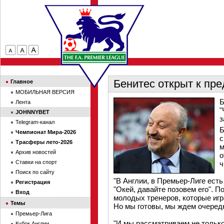
Бенитес открыт к пр
Главное
МОБИЛЬНАЯ ВЕРСИЯ
Б
Лента
"
JOHNNYBET
з
Telegram-канал
Б
Чемпионат Мира-2026
с
Трасферы лето-2026
м
Архив новостей
о
Ставки на спорт
ч
Поиск по сайту
"В Англии, в Премьер-Лиге есть
Регистрация
"Окей, давайте позовем его". П
Вход
молодых тренеров, которые игр
Темы
Но мы готовы, мы ждем очередн
Премьер-Лига
"И мы рассматриваем не только
Кубок Англии