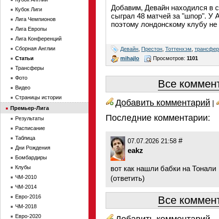
Добавим, Девайн находился в си
Кубок Лиги
сыграл 48 матчей за "шпор". У 
Лига Чемпионов
поэтому лондонскому клубу не
Лига Европы
Лига Конференций
Сборная Англии
Девайн
,
Престон
,
Тоттенхэм
,
трансфе
mihajlo
Просмотров:
1101
Статьи
Трансферы
Фото
Все коммент
Видео
Страницы истории
Добавить комментарий
|
Премьер-Лига
Последние комментарии:
Результаты
Расписание
Таблица
#
07.07.2026 21:58
Дни Рождения
eakz
Бомбардиры
Клубы
вот как нашли бабки на Тонали
ЧМ-2010
(
ответить
)
ЧМ-2014
Евро-2016
Все коммент
ЧМ-2018
Евро-2020
Добавить комментарий