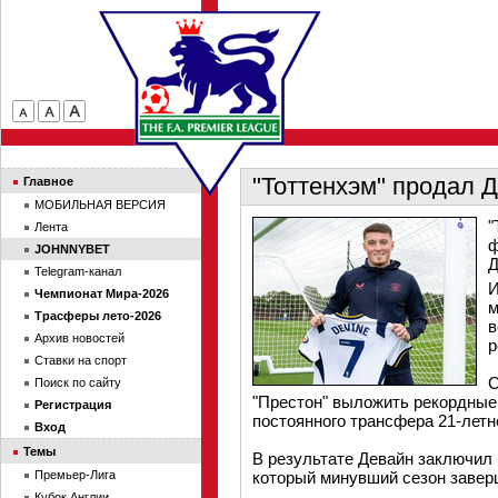
"Тоттенхэм" продал Д
Главное
МОБИЛЬНАЯ ВЕРСИЯ
"
Лента
ф
JOHNNYBET
Д
Telegram-канал
И
Чемпионат Мира-2026
м
Трасферы лето-2026
в
Архив новостей
р
Ставки на спорт
С
Поиск по сайту
"Престон" выложить рекордные 
Регистрация
постоянного трансфера 21-летн
Вход
Темы
В результате Девайн заключил 
Премьер-Лига
который минувший сезон завер
Кубок Англии