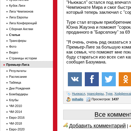
"Ньюкасл" остался под впечатл
Кубок Лиги
Чемпионате Мира и смог быстро
Лига Чемпионов
который теперь заключил с "со
Лига Европы
Туре стал вторым приобретение
Лига Конференций
Юэна Жауэна и поможет "сорока
Сборная Англии
проданного в "Барселону" за 69
Статьи
Трансферы
"Я очень, очень рад оказаться з
Премьер-Лиге за большую кома
Фото
как семья, что поможет мне по
Видео
буду стараться изо всех сил к
Страницы истории
сообщил Базумана.
Премьер-Лига
Результаты
Расписание
Таблица
Дни Рождения
Ньюкасл
,
трансферы
,
Туре
,
Хоффенха
Бомбардиры
mihajlo
Просмотров:
1437
Клубы
ЧМ-2010
ЧМ-2014
Все коммент
Евро-2016
ЧМ-2018
Добавить комментарий
|
Евро-2020