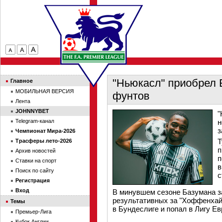
"Ньюкасл" приобрел Б
Главное
МОБИЛЬНАЯ ВЕРСИЯ
фунтов
Лента
JOHNNYBET
"
Telegram-канал
н
з
Чемпионат Мира-2026
Т
Трасферы лето-2026
п
Архив новостей
п
Ставки на спорт
в
Поиск по сайту
с
Регистрация
Вход
В минувшем сезоне Базумана за
результативных за "Хоффенхай
Темы
в Бундеслиге и попал в Лигу Е
Премьер-Лига
Кубок Англии