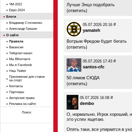
Лучше Энцо подобрать
ЧМ-2022
(
ответить
)
Евро-2024
Блоги
Владимир Стогниенко
#
05.07.2026 20:16
Александр Гришин
yamateh
О сайте
Вотрым Фредом будет бегать
Правила
(
ответить
)
Вакансии
Telegram-канал
Мы ВКонтакте
#
05.07.2026 17:43
Мы в Facebook
santos-cfc
Наш Twitter
Приложение для ставок
50 лямов СЮДА
на спорт
(
ответить
)
Контакты
Партнеры
#
05.07.2026 16:08
Авторские права
dembo
Реклама на сайте
Поиск:
О, нормально. Игрок хороший, н
это успех ящетаю.
Опять таки, все упирается в ух