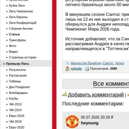
летнего бразильца около 50 ми
Кубок Лиги
Лига Чемпионов
В минувшем сезоне Сантос прин
Лига Европы
лишь на 13 из них выходил в с
Лига Конференций
обернулся для Андрея непопад
Чемпионат Мира 2026 года.
Сборная Англии
Статьи
Источник добавляет, что за Са
Трансферы
рассматривая Андрея в качест
Фото
направляющегося в "Тоттенхэм
Видео
Страницы истории
Манчестер Юнайтед
,
Сантос
,
Челси
Премьер-Лига
mihajlo
Просмотров:
2089
Результаты
Расписание
Таблица
Все коммент
Дни Рождения
Бомбардиры
Добавить комментарий
|
Клубы
Последние комментарии:
ЧМ-2010
ЧМ-2014
Евро-2016
#
05.07.2026 20:28
ЧМ-2018
heyoung
Евро-2020