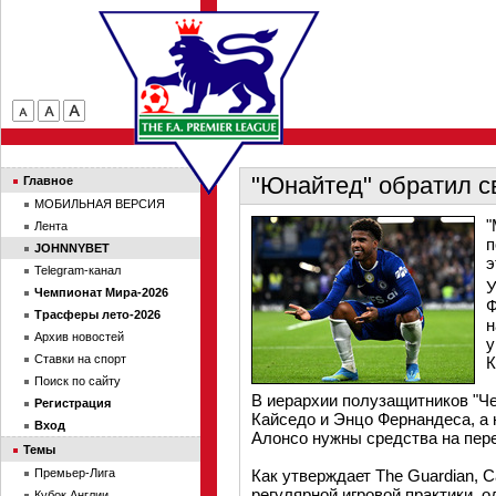
"Юнайтед" обратил с
Главное
МОБИЛЬНАЯ ВЕРСИЯ
"
Лента
п
JOHNNYBET
э
Telegram-канал
У
Чемпионат Мира-2026
Ф
Трасферы лето-2026
н
Архив новостей
у
Ставки на спорт
К
Поиск по сайту
В иерархии полузащитников "Ч
Регистрация
Кайседо и Энцо Фернандеса, а 
Вход
Алонсо нужны средства на пер
Темы
Премьер-Лига
Как утверждает The Guardian, С
регулярной игровой практики, о
Кубок Англии