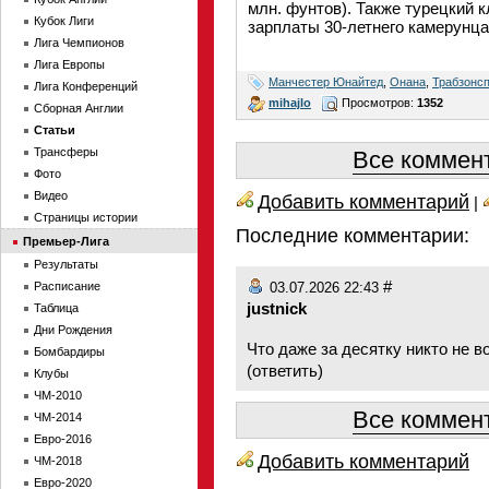
млн. фунтов). Также турецкий 
Кубок Лиги
зарплаты 30-летнего камерунца
Лига Чемпионов
Лига Европы
Манчестер Юнайтед
,
Онана
,
Трабзонс
Лига Конференций
mihajlo
Просмотров:
1352
Сборная Англии
Статьи
Трансферы
Все коммент
Фото
Видео
Добавить комментарий
|
Страницы истории
Последние комментарии:
Премьер-Лига
Результаты
#
Расписание
03.07.2026 22:43
justnick
Таблица
Дни Рождения
Что даже за десятку никто не в
Бомбардиры
(
ответить
)
Клубы
ЧМ-2010
Все коммент
ЧМ-2014
Евро-2016
Добавить комментарий
ЧМ-2018
Евро-2020