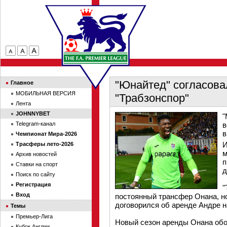
"Юнайтед" согласова
Главное
МОБИЛЬНАЯ ВЕРСИЯ
"Трабзонспор"
Лента
JOHNNYBET
"
Telegram-канал
в
в
Чемпионат Мира-2026
И
Трасферы лето-2026
м
Архив новостей
п
Ставки на спорт
д
Поиск по сайту
Регистрация
"
Вход
постоянный трансфер Онана, но
договорился об аренде Андре на
Темы
Премьер-Лига
Новый сезон аренды Онана обойд
Кубок Англии