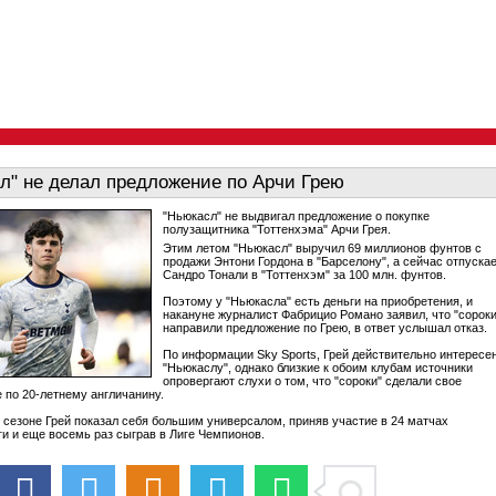
л" не делал предложение по Арчи Грею
"Ньюкасл" не выдвигал предложение о покупке
полузащитника "Тоттенхэма" Арчи Грея.
Этим летом "Ньюкасл" выручил 69 миллионов фунтов с
продажи Энтони Гордона в "Барселону", а сейчас отпуска
Сандро Тонали в "Тоттенхэм" за 100 млн. фунтов.
Поэтому у "Ньюкасла" есть деньги на приобретения, и
накануне журналист Фабрицио Романо заявил, что "сороки
направили предложение по Грею, в ответ услышал отказ.
По информации Sky Sports, Грей действительно интересе
"Ньюкаслу", однако близкие к обоим клубам источники
опровергают слухи о том, что "сороки" сделали свое
 по 20-летнему англичанину.
сезоне Грей показал себя большим универсалом, приняв участие в 24 матчах
и и еще восемь раз сыграв в Лиге Чемпионов.