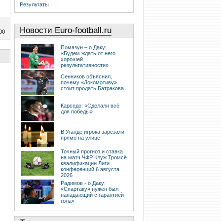
Результаты
Новости Euro-football.ru
00
Помазун – о Даку:
«Будем ждать от него
хорошей
результативности»
Сенников объяснил,
почему «Локомотиву»
стоит продать Батракова
Карседо: «Сделали всё
для победы»
В Уганде игрока зарезали
прямо на улице
Точный прогноз и ставка
на матч ЧФР Клуж Тромсё
квалификации Лиги
конференций 6 августа
2026
Радимов - о Даку:
«Спартаку» нужен был
нападающий с гарантией
гола»