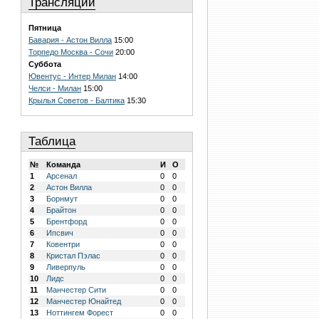
Трансляции
Пятница
Бавария - Астон Вилла
15:00
Торпедо Москва - Сочи
20:00
Суббота
Ювентус - Интер Милан
14:00
Челси - Милан
15:00
Крылья Советов - Балтика
15:30
Таблица
№
Команда
И
О
1
Арсенал
0
0
2
Астон Вилла
0
0
3
Борнмут
0
0
4
Брайтон
0
0
5
Брентфорд
0
0
6
Ипсвич
0
0
7
Ковентри
0
0
8
Кристал Пэлас
0
0
9
Ливерпуль
0
0
10
Лидс
0
0
11
Манчестер Сити
0
0
12
Манчестер Юнайтед
0
0
13
Ноттингем Форест
0
0