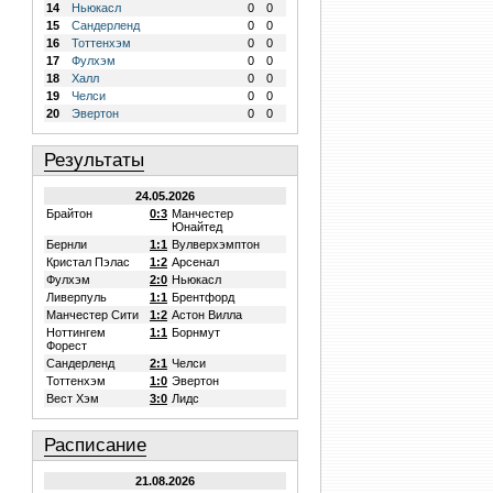
14
Ньюкасл
0
0
15
Сандерленд
0
0
16
Тоттенхэм
0
0
17
Фулхэм
0
0
18
Халл
0
0
19
Челси
0
0
20
Эвертон
0
0
Результаты
24.05.2026
Брайтон
0:3
Манчестер
Юнайтед
Бернли
1:1
Вулверхэмптон
Кристал Пэлас
1:2
Арсенал
Фулхэм
2:0
Ньюкасл
Ливерпуль
1:1
Брентфорд
Манчестер Сити
1:2
Астон Вилла
Ноттингем
1:1
Борнмут
Форест
Сандерленд
2:1
Челси
Тоттенхэм
1:0
Эвертон
Вест Хэм
3:0
Лидс
Расписание
21.08.2026