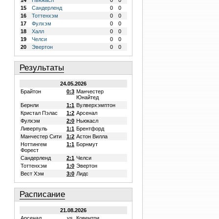
14
Ньюкасл
0
0
15
Сандерленд
0
0
16
Тоттенхэм
0
0
17
Фулхэм
0
0
18
Халл
0
0
19
Челси
0
0
20
Эвертон
0
0
Результаты
24.05.2026
Брайтон
0:3
Манчестер
Юнайтед
Бернли
1:1
Вулверхэмптон
Кристал Пэлас
1:2
Арсенал
Фулхэм
2:0
Ньюкасл
Ливерпуль
1:1
Брентфорд
Манчестер Сити
1:2
Астон Вилла
Ноттингем
1:1
Борнмут
Форест
Сандерленд
2:1
Челси
Тоттенхэм
1:0
Эвертон
Вест Хэм
3:0
Лидс
Расписание
21.08.2026
Арсенал
vs.
Ковентри