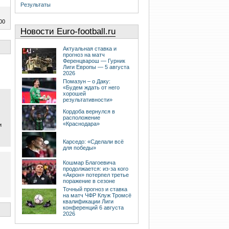
Результаты
00
Новости Euro-football.ru
Актуальная ставка и
прогноз на матч
Ференцварош — Гурник
Лиги Европы — 5 августа
2026
Помазун – о Даку:
«Будем ждать от него
хорошей
результативности»
Кордоба вернулся в
расположение
«Краснодара»
и
Карседо: «Сделали всё
для победы»
Кошмар Благоевича
продолжается: из-за кого
«Акрон» потерпел третье
поражение в сезоне
Точный прогноз и ставка
на матч ЧФР Клуж Тромсё
квалификации Лиги
конференций 6 августа
2026