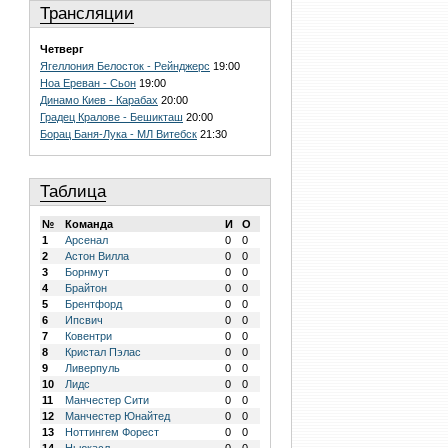
Трансляции
Четверг
Ягеллония Белосток - Рейнджерс
19:00
Ноа Ереван - Сьон
19:00
Динамо Киев - Карабах
20:00
Градец Кралове - Бешикташ
20:00
Борац Баня-Лука - МЛ Витебск
21:30
Таблица
№
Команда
И
О
1
Арсенал
0
0
2
Астон Вилла
0
0
3
Борнмут
0
0
4
Брайтон
0
0
5
Брентфорд
0
0
6
Ипсвич
0
0
7
Ковентри
0
0
8
Кристал Пэлас
0
0
9
Ливерпуль
0
0
10
Лидс
0
0
11
Манчестер Сити
0
0
12
Манчестер Юнайтед
0
0
13
Ноттингем Форест
0
0