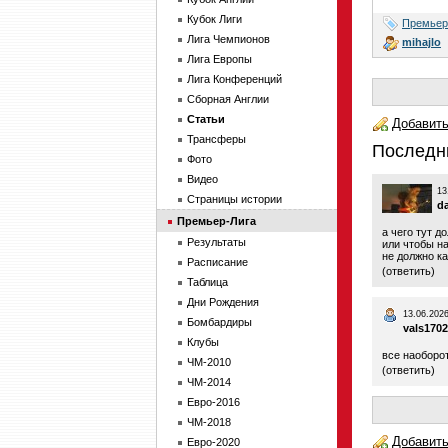
Кубок Лиги
Премьер
Лига Чемпионов
mihajlo
Лига Европы
Лига Конференций
Сборная Англии
Статьи
Добавить
Трансферы
Последн
Фото
Видео
13
Страницы истории
d
Премьер-Лига
а чего тут д
Результаты
или чтобы н
не должно ка
Расписание
(
ответить
)
Таблица
Дни Рождения
13.06.2026
Бомбардиры
vals1702
Клубы
все наоборот
ЧМ-2010
(
ответить
)
ЧМ-2014
Евро-2016
ЧМ-2018
Добавить
Евро-2020