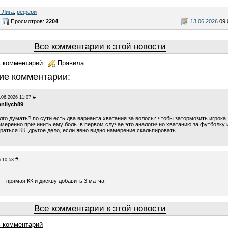
-Лига
,
рефери
Просмотров:
2204
13.06.2026
09:
Все комментарии к этой новости
 комментарий
Правила
|
ие комментарии:
#
.06.2026 11:07
anilych89
олго думать? по сути есть два варианта хватания за волосы: чтобы затормозить игрока
амеренно причинить ему боль. в первом случае это аналогично хватанию за футболку 
раться КК. другое дело, если явно видно намерение скальпировать.
#
 10:53
 - прямая КК и дискву добавить 3 матча
Все комментарии к этой новости
 комментарий