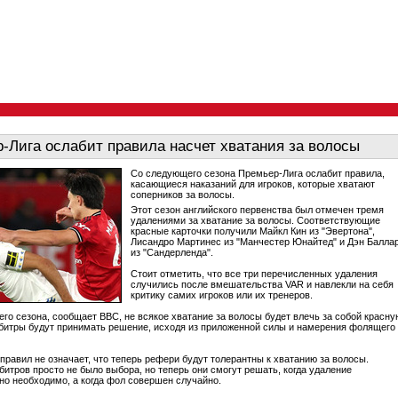
-Лига ослабит правила насчет хватания за волосы
Со следующего сезона Премьер-Лига ослабит правила,
касающиеся наказаний для игроков, которые хватают
соперников за волосы.
Этот сезон английского первенства был отмечен тремя
удалениями за хватание за волосы. Соответствующие
красные карточки получили Майкл Кин из "Эвертона",
Лисандро Мартинес из "Манчестер Юнайтед" и Дэн Балла
из "Сандерленда".
Стоит отметить, что все три перечисленных удаления
случились после вмешательства VAR и навлекли на себя
критику самих игроков или их тренеров.
го сезона, сообщает BBC, не всякое хватание за волосы будет влечь за собой красну
рбитры будут принимать решение, исходя из приложенной силы и намерения фолящего
правил не означает, что теперь рефери будут толерантны к хватанию за волосы.
битров просто не было выбора, но теперь они смогут решать, когда удаление
но необходимо, а когда фол совершен случайно.