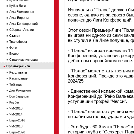
Кубок Лиги
Изначально "Пэлас" должен бы
Лига Чемпионов
сезоне, однако из-за своего б
Лига Европы
понижен до Лиги Конференций.
Лига Конференций
Этот сезон Премьер-Лиги "Пэла
Сборная Англии
выиграв ни одного из семи зак
Статьи
выступил в Ла Лиге получше, ф
Трансферы
Фото
- "Пэлас" выиграл восемь из 1
Видео
Конференций, установив рекорд
Страницы истории
дебютном европейском сезоне.
Премьер-Лига
- "Пэлас" может стать третьим
Результаты
Конференций. Прежде это удава
Расписание
2024/25.
Таблица
Дни Рождения
- Единственной испанской кома
Конференций до "Райо Вальекан
Бомбардиры
уступивший трофей "Челси".
Клубы
ЧМ-2010
- "Пэлас" является лучшей ко
ЧМ-2014
по забитым голам, ударам и уда
Евро-2016
- Это будет 60-й матч "Пэлас" 
ЧМ-2018
истории клуба с "Селхерст Парк
Евро-2020