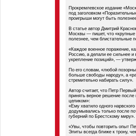
Прокремлевское издание «Моск
под заголовком «Поразительные
проигрыши могут быть полезнее
В статье автор Дмитрий Красн
Москвы — пишет, что «крупные
полезнее, чем блистательные 
«Каждое военное поражение, к
Россию, а делали ее сильнее и
укрепление позиций», — утверж
По его словам, «любой позорн
больше свободы народу», а «р
стремительно набирать силу».
Автор считает, что Петр Первы
принять верное решение после п
целиком»:
«Ему хватило одного нарвского 
додумывались только после по
губерний по Брестскому миру».
«Увы, чтобы повторить опыт Пе
Элиты всегда ближе к трону, ч