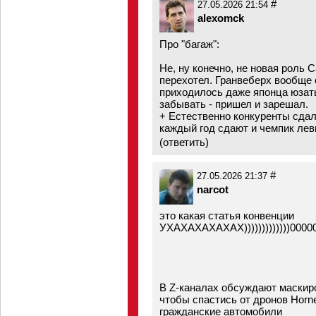
#
27.05.2026 21:54
alexomck
Про "багаж":
Не, ну конечно, не новая роль 
перехотел. Гранвеберх вообще 
приходилось даже японца юзать
забывать - пришел и зарешал.
+ Естественно конкуренты сдал
каждый год сдают и чемпик ле
(
ответить
)
#
27.05.2026 21:37
narcot
это какая статья конвенции
УХАХАХАХАХАХ)))))))))))))000
В Z-каналах обсуждают маскир
чтобы спастись от дронов Horne
гражданские автомобили