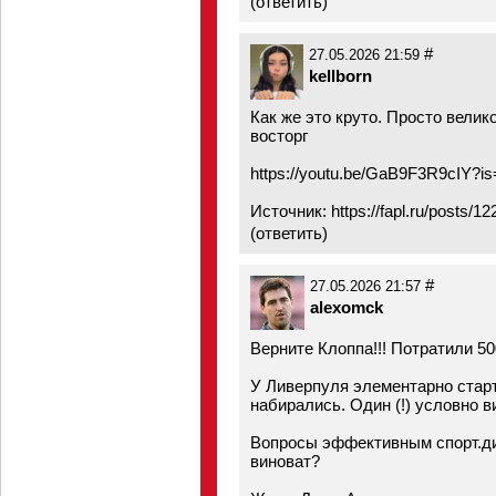
(
ответить
)
#
27.05.2026 21:59
kellborn
Как же это круто. Просто велик
восторг
https://youtu.be/GaB9F3R9cIY?
Источник:
https://fapl.ru/posts/1
(
ответить
)
#
27.05.2026 21:57
alexomck
Верните Клоппа!!! Потратили 50
У Ливерпуля элементарно старт
набирались. Один (!) условно в
Вопросы эффективным спорт.ди
виноват?