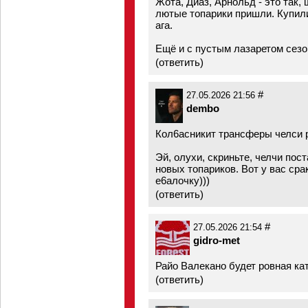
Жота, Диаз, Арнольд - это так, 
лютые топарики пришли. Купил
ага.
Ещё и с пустым лазаретом сезон
(
ответить
)
#
27.05.2026 21:56
dembo
Кол6асникит трансферы челси р
Эй, олухи, скриньте, челчи пос
новых топариков. Вот у вас сра
е6алочку)))
(
ответить
)
#
27.05.2026 21:54
gidro-met
Райо Валекано будет ровная кат
(
ответить
)