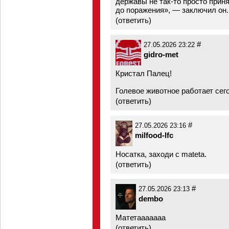
державы не так-то просто прин
до поражения», — заключил он.
(
ответить
)
#
27.05.2026 23:22
gidro-met
Кристал Палец!
Голевое животное работает сего
(
ответить
)
#
27.05.2026 23:16
milfood-lfc
Носатка, заходи с mateta.
(
ответить
)
#
27.05.2026 23:13
dembo
Матетааааааа
(
ответить
)