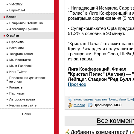
ЧМ-2022
- Нападающий Исмаила Сарр за
Евро-2024
"Пэлас" в Лиге Конференций и
Блоги
розыгрыша соревнования (9 гол
Владимир Стогниенко
- Суперкомпьютер Opta предска
Александр Гришин
51.2% в основные 90 минут.
О сайте
Правила
"Кристал Пэлас" отложит на п
Вакансии
Крису Ричардсу и полузащитник
тренировки. Борна Соса, Шейк 
Telegram-канал
из-за травм.
Мы ВКонтакте
Мы в Facebook
Лига Конференций. Финал
Наш Twitter
"Кристал Пэлас" (Англия) — 
Приложение для ставок
Лейпциг. Стадион "Ред Булл А
на спорт
Прогноз
Контакты
Партнеры
анонс матча
,
Кристал Пэлас
,
Лига Кон
Авторские права
mihajlo
Просмотров:
6030
Реклама на сайте
Поиск:
Все коммент
Добавить комментарий
|