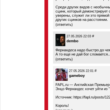
Среди других видов с необычн
сцинк, который демонстрирует с
уверены, служит ли это прямой
других сцинков на расстоянии.
(
ответить
)
#
27.05.2026 22:03
dembo
Фернандеса надо быстро до че
А то еще не дай бог сломается..
(
ответить
)
#
27.05.2026 22:01
gameboy
FAPL.ru — Английская Премьер
Энцо Фернандес хочет уйти из 
Источник:
https://fapl.ru/posts/12
Король!