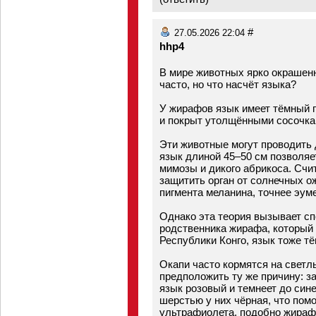
#
27.05.2026 22:04
hhp4
В мире животных ярко окрашен
часто, но что насчёт языка?
У жирафов язык имеет тёмный 
и покрыт утолщёнными сосочка
Эти животные могут проводить д
язык длиной 45–50 см позволяет
мимозы и дикого абрикоса. Счит
защитить орган от солнечных о
пигмента меланина, точнее эуме
Однако эта теория вызывает спо
родственника жирафа, который 
Республики Конго, язык тоже т
Окапи часто кормятся на светлы
предположить ту же причину: з
язык розовый и темнеет до сине
шерстью у них чёрная, что пом
ультрафиолета, подобно жираф