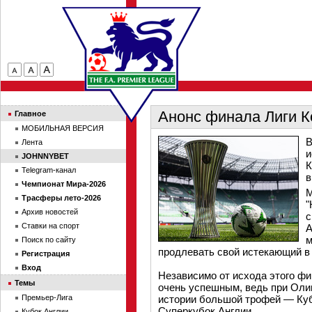
Анонс финала Лиги 
Главное
МОБИЛЬНАЯ ВЕРСИЯ
В
Лента
и
JOHNNYBET
К
Telegram-канал
в
Чемпионат Мира-2026
М
Трасферы лето-2026
"
Архив новостей
с
Ставки на спорт
А
м
Поиск по сайту
продлевать свой истекающий в 
Регистрация
Вход
Независимо от исхода этого фи
Темы
очень успешным, ведь при Оли
Премьер-Лига
истории большой трофей — Куб
Суперкубок Англии.
Кубок Англии