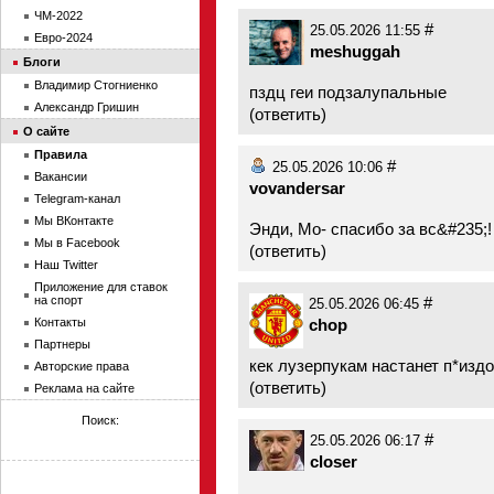
ЧМ-2022
#
25.05.2026 11:55
Евро-2024
meshuggah
Блоги
Владимир Стогниенко
пздц геи подзалупальные
Александр Гришин
(
ответить
)
О сайте
Правила
#
25.05.2026 10:06
Вакансии
vovandersar
Telegram-канал
Мы ВКонтакте
Энди, Мо- спасибо за вс&#235;!
Мы в Facebook
(
ответить
)
Наш Twitter
Приложение для ставок
на спорт
#
25.05.2026 06:45
Контакты
chop
Партнеры
кек лузерпукам настанет п*издо
Авторские права
(
ответить
)
Реклама на сайте
Поиск:
#
25.05.2026 06:17
closer