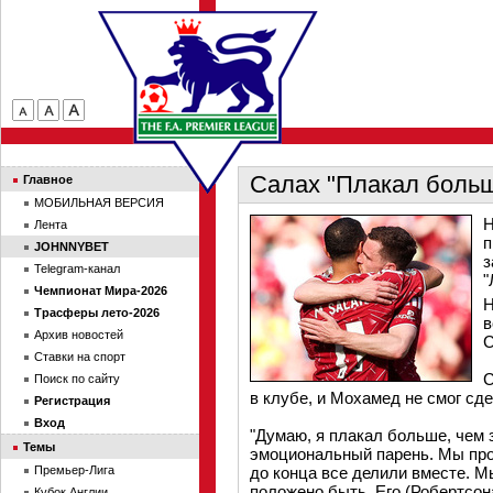
Салах "Плакал больш
Главное
МОБИЛЬНАЯ ВЕРСИЯ
Н
Лента
п
JOHNNYBET
з
Telegram-канал
"
Чемпионат Мира-2026
Н
Трасферы лето-2026
в
Архив новостей
С
Ставки на спорт
С
Поиск по сайту
в клубе, и Мохамед не смог сд
Регистрация
Вход
"Думаю, я плакал больше, чем 
Темы
эмоциональный парень. Мы про
Премьер-Лига
до конца все делили вместе. Мы
положено быть. Его (Робертсон
Кубок Англии