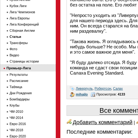
без остатка на поле. Его любят 
Кубок Лиги
Лига Чемпионов
"Непросто уходить из "Ливерпу
Лига Европы
для нашего периода здесь. Для
Лига Конференций
ним. Он всегда старался на бл
ним раздевалку".
Сборная Англии
Статьи
"Такова жизнь. Я оглядываюсь 
Трансферы
нибудь больше? Не особо. Мы 
Фото
и это самое важное для меня".
Видео
Страницы истории
"Я буду далеко отсюда. Я буду
команда не сдаст свои позиции 
Премьер-Лига
Салаха Evening Standard.
Результаты
Расписание
Таблица
Ливерпуль
,
Робертсон
,
Салах
Дни Рождения
mihajlo
Просмотров:
4133
Бомбардиры
Клубы
Все коммент
ЧМ-2010
ЧМ-2014
Добавить комментарий
|
Евро-2016
ЧМ-2018
Последние комментарии:
Евро-2020